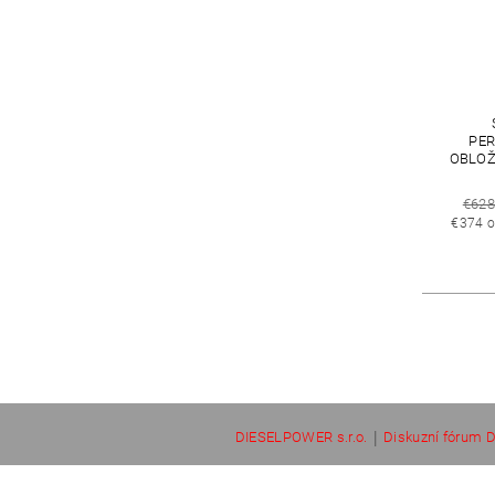
PE
OBLOŽE
€62
€374 o
|
DIESELPOWER s.r.o.
Diskuzní fórum D