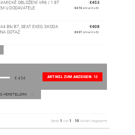
MICKÉ OBLOŽENÍ VR6 / 1.8T
€453
EM U DODAVATELE
€374
ohne MwSt.
4 B6/B7, SEAT EXEO, SKODA
€408
NA DOTAZ
€337
ohne MwSt.
ARTIKEL ZUM ANZEIGEN:
10
€
454
ND HERSTELLERN
1
1
10
Seite
von
-
Artikel insgesamt