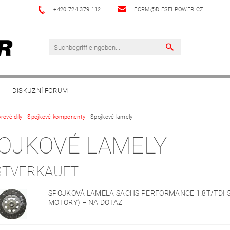
+420 724 379 112
FORM@DIESELPOWER.CZ
DISKUZNÍ FORUM
rové díly
Spojkové komponenty
Spojkové lamely
OJKOVÉ LAMELY
STVERKAUFT
SPOJKOVÁ LAMELA SACHS PERFORMANCE 1.8T/TDI 5
MOTORY)
–
NA DOTAZ