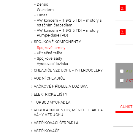
Denso
2.
Wuzetem
Lucas
VW koncern – 1.9/2.5 TDI – motory s
rotačním čerpadlem
VW koncern – 1.9/2.5 TDI – motory
3.
Pumpe-düse (PD)
SPOJKOVÉ KOMPONENTY
Spojkové lamely
Přítlačné talíře
Spojkové sady
Vysouvací ložiska
CHLADIČE VZDUCHU - INTERCOOLERY
AUF
VODNÍ CHLADIČE
AKT
VAČKOVÉ HŘÍDELE A LOŽISKA
ELEKTRICKÉ LIŠTY
TURBODMYCHADLA
GÜNST
REGULAČNÍ VENTILY, MĚNIČE TLAKU A
VÁHY VZDUCHU
VSTŘIKOVACÍ ČERPADLA
VSTŘIKOVAČE