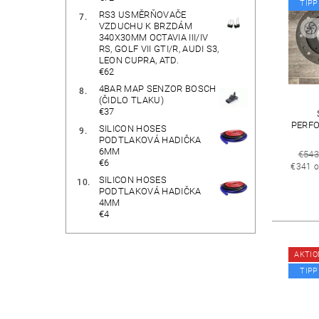
TIPP
RS3 USMĚRŇOVAČE
VZDUCHU K BRZDÁM
340X30MM OCTAVIA III/IV
RS, GOLF VII GTI/R, AUDI S3,
LEON CUPRA, ATD.
€62
4BAR MAP SENZOR BOSCH
(ČIDLO TLAKU)
€37
PERFO
SILICON HOSES
PODTLAKOVÁ HADIČKA
6MM
€54
€6
€341 o
SILICON HOSES
PODTLAKOVÁ HADIČKA
4MM
€4
Art
AKTIO
TIPP