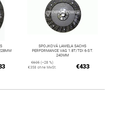
S
SPOJKOVÁ LAMELA SACHS
 228MM
PERFORMANCE VAG 1.8T/TDI 6-ST.
240MM
€605
(–28 %)
33
€433
€358 ohne MwSt.