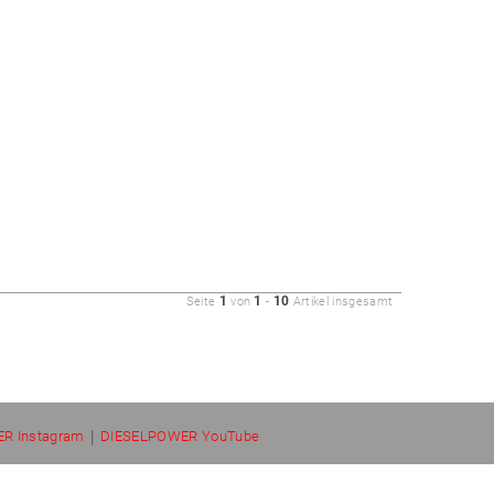
1
1
10
Seite
von
-
Artikel insgesamt
|
R Instagram
DIESELPOWER YouTube