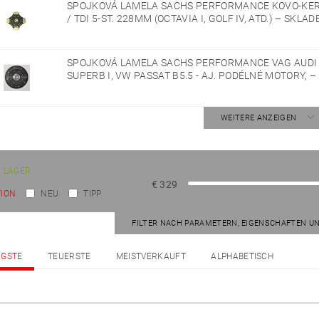
SPOJKOVÁ LAMELA SACHS PERFORMANCE KOVO-KERA
/ TDI 5-ST. 228MM (OCTAVIA I, GOLF IV, ATD.)
–
SKLAD
SPOJKOVÁ LAMELA SACHS PERFORMANCE VAG AUDI A
SUPERB I, VW PASSAT B5.5 - AJ. PODÉLNÉ MOTORY,
–
WEITERE ANZEIGEN
 LAGER
€
329
ION
NEU
TIPP
FILTER NACH PARAMETERN, EIGENSCHAFTEN U
IGSTE
TEUERSTE
MEISTVERKAUFT
ALPHABETISCH