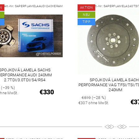
Art.-Nr.:
SAPERFLAMELAAUDI240KERAM
Art.-Nr.:
SAPERFLAMELA240TSI
N
AKTION
NEU
TIPP
SPOJKOVÁ LAMELA SACHS
PERFORMANCE AUDI 240MM
SPOJKOVÁ LAMELA SACH
2.7TDI/3.0TDI/S4/RS4
PERFORMANCE VAG TFSI/TSI/TD
4
(–39 %)
240MM
€330
hne MwSt.
€519
(–28 %)
€3
€307 ohne MwSt.