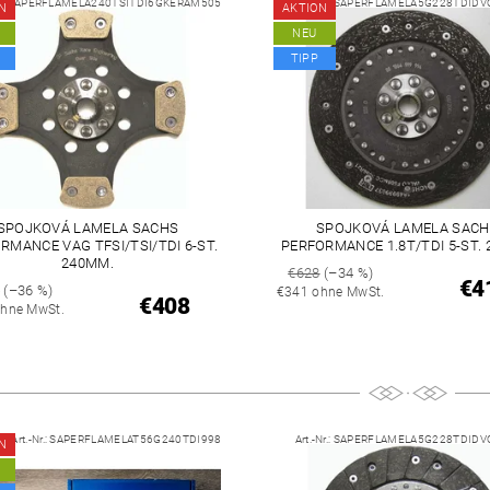
.:
SAPERFLAMELA240TSITDI6GKERAM505
Art.-Nr.:
SAPERFLAMELA5G228TDID
N
AKTION
NEU
TIPP
SPOJKOVÁ LAMELA SACHS
SPOJKOVÁ LAMELA SACH
RMANCE VAG TFSI/TSI/TDI 6-ST.
PERFORMANCE 1.8T/TDI 5-ST.
240MM.
€628
(–34 %)
€4
0
(–36 %)
€341 ohne MwSt.
€408
hne MwSt.
Art.-Nr.:
SAPERFLAMELAT56G240TDI998
Art.-Nr.:
SAPERFLAMELA5G228TDID
N