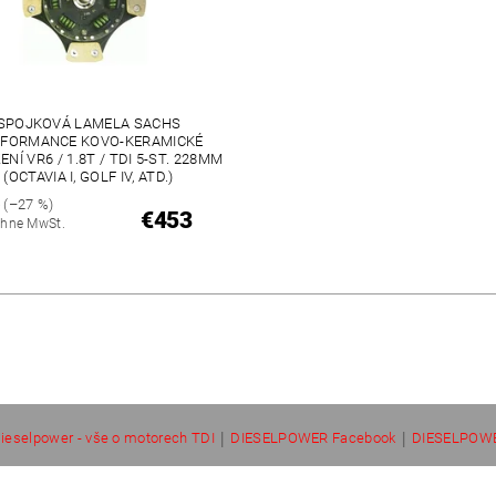
SPOJKOVÁ LAMELA SACHS
RFORMANCE KOVO-KERAMICKÉ
NÍ VR6 / 1.8T / TDI 5-ST. 228MM
(OCTAVIA I, GOLF IV, ATD.)
8
(–27 %)
€453
hne MwSt.
|
|
ieselpower - vše o motorech TDI
DIESELPOWER Facebook
DIESELPOWE