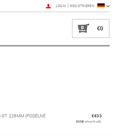
|
LOGIN
REGISTRIEREN
0
€0
-ST. 228MM (PODÉLNÉ
€433
€358
ohne MwSt.