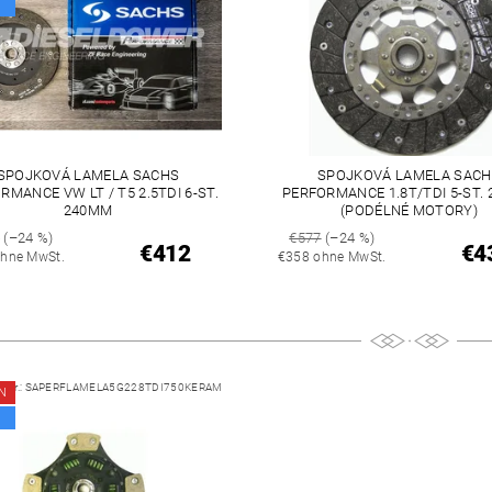
SPOJKOVÁ LAMELA SACHS
SPOJKOVÁ LAMELA SACH
RMANCE VW LT / T5 2.5TDI 6-ST.
PERFORMANCE 1.8T/TDI 5-ST.
240MM
(PODÉLNÉ MOTORY)
3
(–24 %)
€577
(–24 %)
€412
€4
hne MwSt.
€358 ohne MwSt.
.-Nr.:
SAPERFLAMELA5G228TDI750KERAM
N