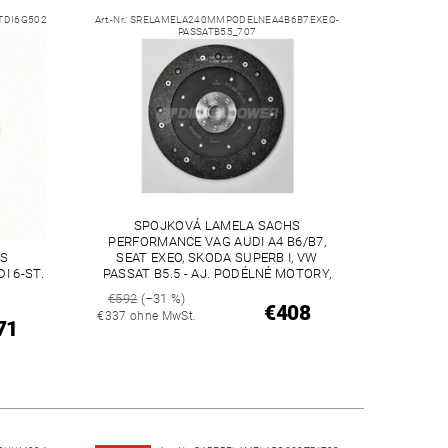
TDI6G502
Art.-Nr.:
SRELAMELA240MMPODELNEA4B6B7EXEO-
PASSATB55_707
SPOJKOVÁ LAMELA SACHS
PERFORMANCE VAG AUDI A4 B6/B7,
S
SEAT EXEO, SKODA SUPERB I, VW
I 6-ST.
PASSAT B5.5 - AJ. PODÉLNÉ MOTORY,
€592
(–31 %)
€408
€337 ohne MwSt.
71