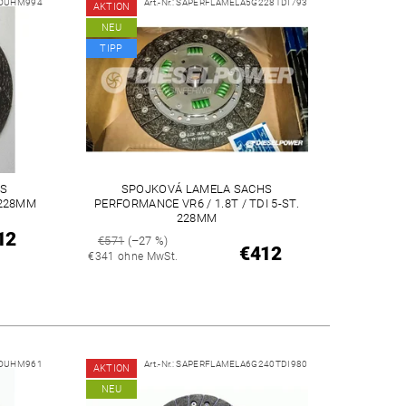
VOUHM994
Art.-Nr.:
SAPERFLAMELA5G228TDI793
AKTION
NEU
TIPP
S
SPOJKOVÁ LAMELA SACHS
 228MM
PERFORMANCE VR6 / 1.8T / TDI 5-ST.
228MM
12
€571
(–27 %)
€412
€341 ohne MwSt.
VOUHM961
Art.-Nr.:
SAPERFLAMELA6G240TDI980
AKTION
NEU