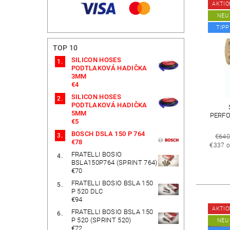
Art.-Nr
AKTIO
NEU
TIPP
TOP 10
SILICON HOSES
PODTLAKOVÁ HADIČKA
3MM
€4
SILICON HOSES
PODTLAKOVÁ HADIČKA
5MM
PERFO
€5
BOSCH DSLA 150 P 764
€64
€78
€337 o
FRATELLI BOSIO
BSLA150P764 (SPRINT 764)
€70
FRATELLI BOSIO BSLA 150
P 520 DLC
€94
AKTIO
FRATELLI BOSIO BSLA 150
P 520 (SPRINT 520)
NEU
€72