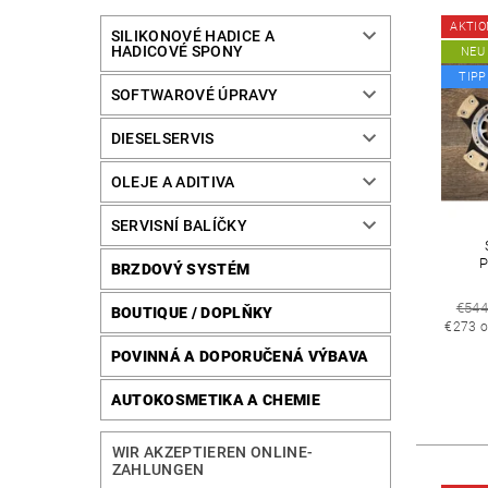
AKTIO
SILIKONOVÉ HADICE A
HADICOVÉ SPONY
NEU
TIPP
SOFTWAROVÉ ÚPRAVY
DIESELSERVIS
OLEJE A ADITIVA
SERVISNÍ BALÍČKY
BRZDOVÝ SYSTÉM
€54
BOUTIQUE / DOPLŇKY
€273 o
POVINNÁ A DOPORUČENÁ VÝBAVA
AUTOKOSMETIKA A CHEMIE
WIR AKZEPTIEREN ONLINE-
ZAHLUNGEN