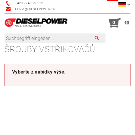
+420 724 379 112
FORM@DIESELPOWER.CZ
0
€0
ŠROUBY VSTŘIKOVAČŮ
Vyberte z nabídky výše.