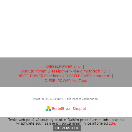
|
DIESELPOWER s.r.o.
|
Diskuzní fórum Dieselpower - vše o motorech TDI
|
|
DIESELPOWER Facebook
DIESELPOWER Instagram
DIESELPOWER YouTube
2026 © DIESELPOWER, alle Rechte vorbehalten.
Erstellt von Shoptet
Tento web používá soubory cookie. Dalším procházením tohoto webu
vyjadřujete souhlas s jejich používáním.. Více informací
zde
.
ICH VERSTEHE