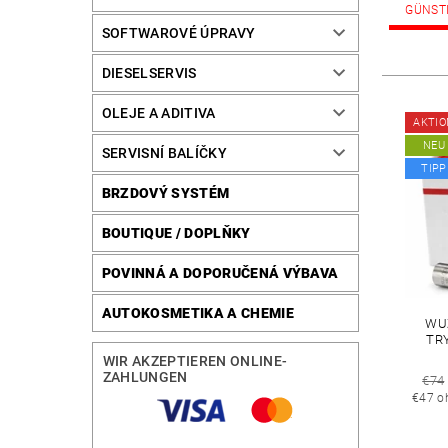
GÜNST
SOFTWAROVÉ ÚPRAVY
DIESELSERVIS
OLEJE A ADITIVA
AKTIO
NEU
SERVISNÍ BALÍČKY
TIPP
BRZDOVÝ SYSTÉM
BOUTIQUE / DOPLŇKY
POVINNÁ A DOPORUČENÁ VÝBAVA
AUTOKOSMETIKA A CHEMIE
WU
TR
WIR AKZEPTIEREN ONLINE-
ZAHLUNGEN
€74
€47 o