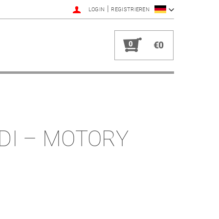
|
LOGIN
REGISTRIEREN
0
€0
TDI – MOTORY