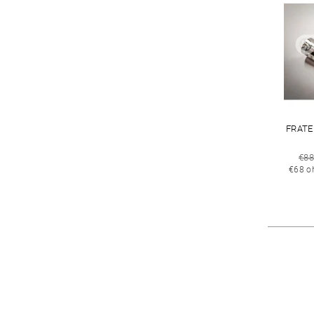
FRATE
€8
€68 o