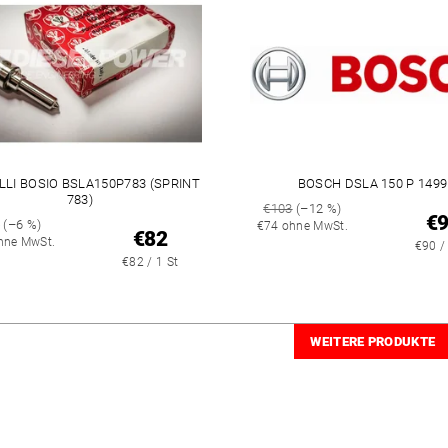
LLI BOSIO BSLA150P783 (SPRINT
BOSCH DSLA 150 P 1499
783)
€103
(–12 %)
€
8
(–6 %)
€74 ohne MwSt.
€82
hne MwSt.
€90 /
€82 / 1 St
WEITERE PRODUKTE