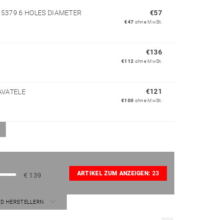
5379 6 HOLES DIAMETER
€57
€47
ohne MwSt.
€136
€112
ohne MwSt.
€121
AVATELE
€100
ohne MwSt.
ARTIKEL ZUM ANZEIGEN:
23
€
139
ND HERSTELLERN