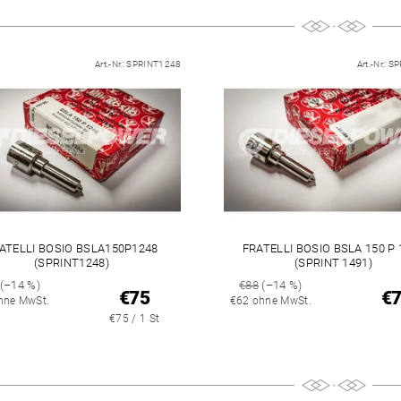
Art.-Nr.:
SPRINT1248
Art.-Nr.:
SP
ATELLI BOSIO BSLA150P1248
FRATELLI BOSIO BSLA 150 P 
(SPRINT1248)
(SPRINT 1491)
(–14 %)
€88
(–14 %)
€75
€
hne MwSt.
€62 ohne MwSt.
€75 / 1 St