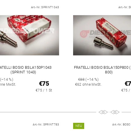
Art.-Nr.:
SPRINT1043
Art.-Nr.:
S
ATELLI BOSIO BSLA150P1043
FRATELLI BOSIO BSLA150P800 
(SPRINT 1043)
800)
(–14 %)
€88
(–14 %)
€75
€
hne MwSt.
€62 ohne MwSt.
€75 / 1 St
€75 /
Art.-Nr.:
SPRINT783
Art.-Nr.:
BOSC
NEU