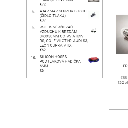
€72
4BAR MAP SENZOR BOSCH
(ČIDLO TLAKU)
€37
RS3 USMĚRŇOVAČE
VZDUCHU K BRZDÁM
340X30MM OCTAVIA III/IV
RS, GOLF VII GTI/R, AUDI S3,
LEON CUPRA, ATD.
€62
SILICON HOSES
PODTLAKOVÁ HADIČKA
6MM
FR
€6
€88
€62 o