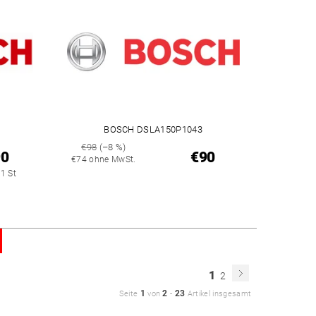
BOSCH DSLA150P1043
€98
(–8 %)
90
€90
€74 ohne MwSt.
 1 St
1
2
1
2
23
Seite
von
-
Artikel insgesamt