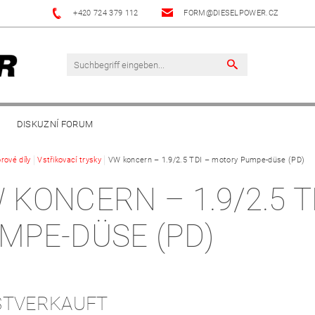
+420 724 379 112
FORM@DIESELPOWER.CZ
DISKUZNÍ FORUM
rové díly
Vstřikovací trysky
VW koncern – 1.9/2.5 TDI – motory Pumpe-düse (PD)
 KONCERN – 1.9/2.5 
MPE-DÜSE (PD)
H
STVERKAUFT