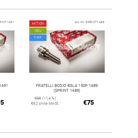
RINT1491
Art.-Nr.:
SPRINT1489
AKTION
NEU
TIPP
1491
FRATELLI BOSIO BSLA 150P 1489
(SPRINT 1489)
€88
(–14 %)
75
€75
€62 ohne MwSt.