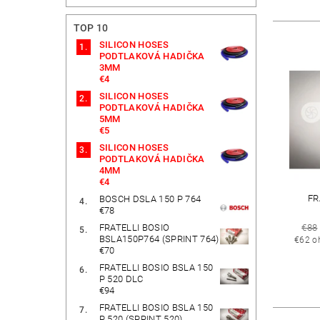
TOP 10
SILICON HOSES
PODTLAKOVÁ HADIČKA
3MM
€4
SILICON HOSES
PODTLAKOVÁ HADIČKA
5MM
€5
SILICON HOSES
PODTLAKOVÁ HADIČKA
4MM
€4
FR
BOSCH DSLA 150 P 764
€78
€88
FRATELLI BOSIO
BSLA150P764 (SPRINT 764)
€62 o
€70
FRATELLI BOSIO BSLA 150
P 520 DLC
€94
FRATELLI BOSIO BSLA 150
P 520 (SPRINT 520)