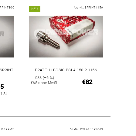
PRINT800
Art.-Nr.:
SPRINT1156
NEU
(SPRINT
FRATELLI BOSIO BSLA 150 P 1156
€88
(–6 %)
€82
€68 ohne MwSt.
75
 1 St
H1499MS
Art.-Nr.:
DSLA150P1043