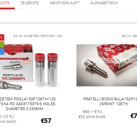
IGSTE
TEUERSTE
MEISTVERKAUFT
ALPHABETISCH
Art.-Nr.:
WUZETEM150P1287-120
Art.-Nr.:
SP
N
ZETEM PDSLA152P1287++120
FRATELLI BOSIO BLLA152P1
YSKA PD 0433175379 6 HOLES
(SPRINT 1287+)
DIAMETER 0.265MM
€82
(–8 %)
€
(–22 %)
€62 ohne MwSt.
€57
hne MwSt.