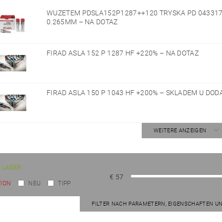
WUZETEM PDSLA152P1287++120 TRYSKA PD 043317
0.265MM
–
NA DOTAZ
FIRAD ASLA 152 P 1287 HF +220%
–
NA DOTAZ
FIRAD ASLA 150 P 1043 HF +200%
–
SKLADEM U DOD
WEITERE ANZEIGEN
 LAGER
€
57
ION
NEU
TIPP
FILTER NACH PARAMETERN, EIGENSCHAFTEN U