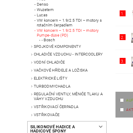
Denso
Wuzetem
1.
Lucas
VW koncern – 1.9/2.5 TDI – motory s
rotačním čerpadlem
VW koncern – 1.9/2.5 TDI – motory
Pumpe-düse (PD)
2.
- Bosch
SPOJKOVÉ KOMPONENTY
CHLADIČE VZDUCHU - INTERCOOLERY
3.
VODNÍ CHLADIČE
VAČKOVÉ HŘÍDELE A LOŽISKA
ELEKTRICKÉ LIŠTY
TURBODMYCHADLA
REGULAČNÍ VENTILY, MĚNIČE TLAKU A
VÁHY VZDUCHU
AUF
VSTŘIKOVACÍ ČERPADLA
AKT
VSTŘIKOVAČE
SILIKONOVÉ HADICE A
HADICOVÉ SPONY