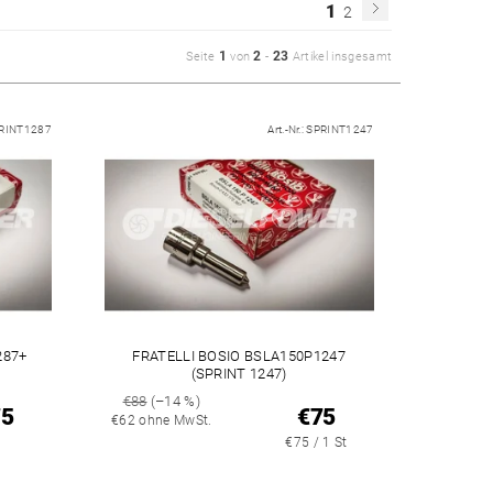
1
2
1
2
23
Seite
von
-
Artikel insgesamt
RINT1287
Art.-Nr.:
SPRINT1247
287+
FRATELLI BOSIO BSLA150P1247
(SPRINT 1247)
€88
(–14 %)
75
€75
€62 ohne MwSt.
€75 / 1 St