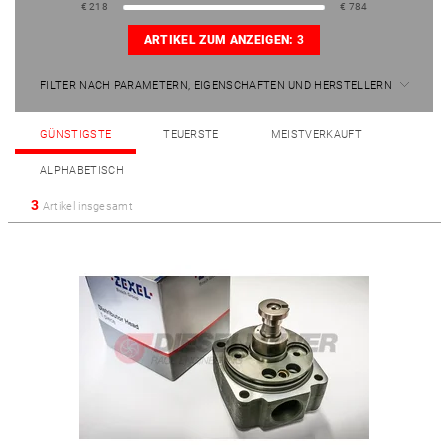
€
218
€
784
ARTIKEL ZUM ANZEIGEN:
3
FILTER NACH PARAMETERN, EIGENSCHAFTEN UND HERSTELLERN
GÜNSTIGSTE
TEUERSTE
MEISTVERKAUFT
ALPHABETISCH
3
Artikel insgesamt