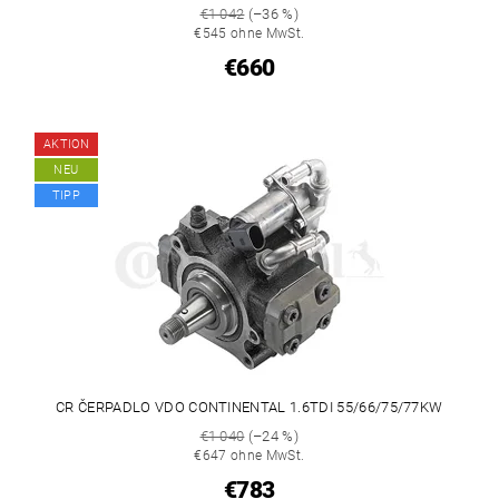
€1 042
(–36 %)
€545 ohne MwSt.
€660
AKTION
NEU
TIPP
CR ČERPADLO VDO CONTINENTAL 1.6TDI 55/66/75/77KW
€1 040
(–24 %)
€647 ohne MwSt.
€783