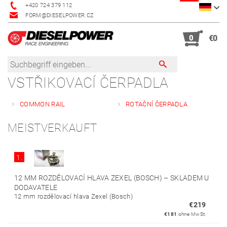
+420 724 379 112
FORM@DIESELPOWER.CZ
0
€0
VSTŘIKOVACÍ ČERPADLA
COMMON RAIL
ROTAČNÍ ČERPADLA
MEISTVERKAUFT
1.
12 MM ROZDĚLOVACÍ HLAVA ZEXEL (BOSCH)
–
SKLADEM U
DODAVATELE
12 mm rozdělovací hlava Zexel (Bosch)
€219
€181
ohne MwSt.