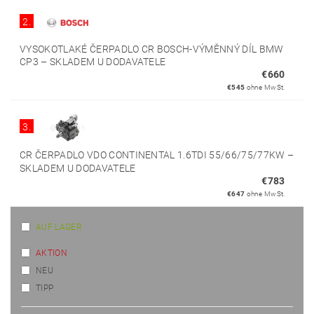
2.
VYSOKOTLAKÉ ČERPADLO CR BOSCH-VÝMĚNNÝ DÍL BMW
CP3
–
SKLADEM U DODAVATELE
€660
€545
ohne MwSt.
3.
CR ČERPADLO VDO CONTINENTAL 1.6TDI 55/66/75/77KW
–
SKLADEM U DODAVATELE
€783
€647
ohne MwSt.
AUF LAGER
AKTION
NEU
TIPP