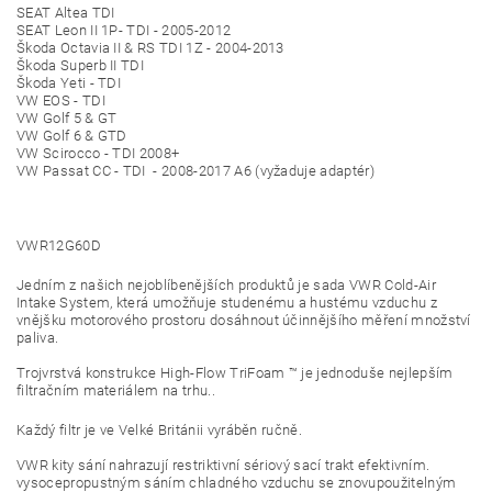
SEAT Altea TDI
SEAT Leon II 1P- TDI - 2005-2012
Škoda Octavia II & RS TDI 1Z - 2004-2013
Škoda Superb II TDI
Škoda Yeti - TDI
VW EOS - TDI
VW Golf 5 & GT
VW Golf 6 & GTD
VW Scirocco - TDI 2008+
VW Passat CC - TDI - 2008-2017 A6 (vyžaduje adaptér)
VWR12G60D
Jedním z našich nejoblíbenějších produktů je sada VWR Cold-Air
Intake System, která umožňuje studenému a hustému vzduchu z
vnějšku motorového prostoru dosáhnout účinnějšího měření množství
paliva.
Trojvrstvá konstrukce High-Flow TriFoam ™ je jednoduše nejlepším
filtračním materiálem na trhu..
Každý filtr je ve Velké Británii vyráběn ručně.
VWR kity sání nahrazují restriktivní sériový sací trakt efektivním.
vysocepropustným sáním chladného vzduchu se znovupoužitelným