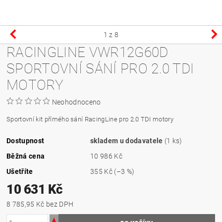
1
z 8
RACINGLINE VWR12G60D
SPORTOVNÍ SÁNÍ PRO 2.0 TDI
MOTORY
Neohodnoceno
Sportovní kit přímého sání RacingLine pro 2.0 TDI motory
Dostupnost
skladem u dodavatele
(1 ks)
Běžná cena
10 986 Kč
Ušetříte
355 Kč
(–3 %)
10 631 Kč
8 785,95 Kč bez DPH