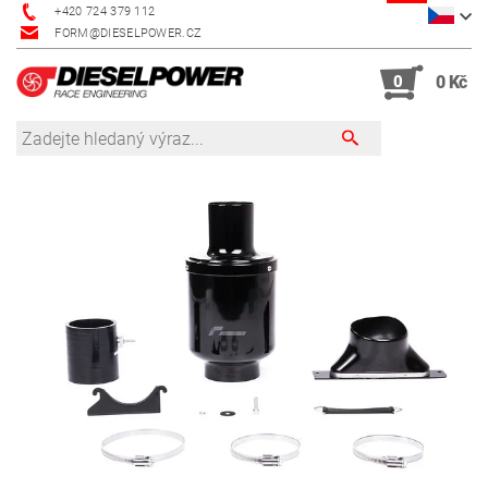
+420 724 379 112
FORM@DIESELPOWER.CZ
0
0 Kč