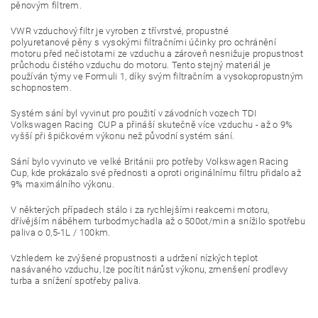
pěnovým filtrem.
VWR vzduchový filtr je vyroben z třívrstvé, propustné
polyuretanové pěny s vysokými filtračními účinky pro ochránění
motoru před nečistotami ze vzduchu a zároveň nesnižuje propustnost
průchodu čistého vzduchu do motoru. Tento stejný materiál je
používán týmy ve Formuli 1, díky svým filtračním a vysokopropustným
schopnostem.
Systém sání byl vyvinut pro použití v závodních vozech TDI
Volkswagen Racing CUP a přináší skutečně více vzduchu - až o 9%
vyšší při špičkovém výkonu než původní systém sání.
Sání bylo vyvinuto ve velké Británii pro potřeby Volkswagen Racing
Cup, kde prokázalo své přednosti a oproti originálnímu filtru přidalo až
9% maximálního výkonu.
V některých případech stálo i za rychlejšími reakcemi motoru,
dřívějším náběhem turbodmychadla až o 500ot/min a snížilo spotřebu
paliva o 0,5-1L / 100km.
Vzhledem ke zvýšené propustnosti a udržení nízkých teplot
nasávaného vzduchu, lze pocítit nárůst výkonu, zmenšení prodlevy
turba a snížení spotřeby paliva.