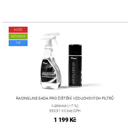
AKCE
NOVINKA
TIP
RACINGLINE SADA PRO ČIŠTĚNÍ VZDUCHOVÝCH FILTRŮ
1 299 Kč
(–7 %)
990,91 Kč bez DPH
1 199 Kč