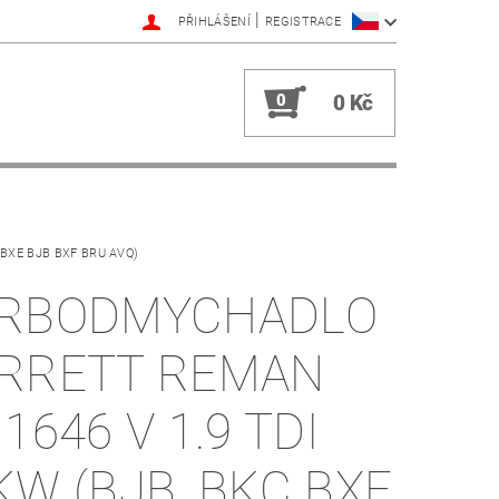
|
PŘIHLÁŠENÍ
REGISTRACE
0
0 Kč
BXE BJB BXF BRU AVQ)
RBODMYCHADLO
RRETT REMAN
1646 V 1.9 TDI
KW (BJB, BKC BXE