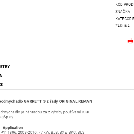
KÓD PROD
ZNAČKA
KATEGORI
ZÁRUKA
ETRY
A
ZE
rbodmychadlo GARRETT ® z řady ORIGINAL REMAN
odmychadlo je náhradou za z výroby používané KKK.
ug&play
│ Application
8P1) 1896, 2003-2010, 77 kW, BJB, BXE, BKC, BLS