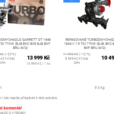
ODMYCHADLO GARRETT GT 1646
REPASOVANÉ TURBODMYCHAD
 TDI 77KW (BJB BKC BXE BJB BXF
1646 V 1.9 TDI 77KW (BJB, BKC 
BRU AVQ)
BXF BRU AVQ)
 Kč
(–20 %)
11 990 Kč
(–12 %)
13 999 Kč
10 4
,42 Kč bez
8 669,42 Kč bez
DPH
DPH
13 999 Kč / 1 ks
t
9.5 kg
í, kdo napíše příspěvek k této položce.
at komentář