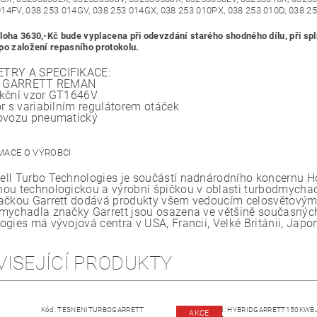
14FV, 038 253 014GV, 038 253 014GX, 038 253 010PX, 038 253 010D, 038 2
loha 3630,-Kč bude vyplacena při odevzdání starého shodného dílu, při splně
po založení repasního protokolu.
TRY A SPECIFIKACE:
l
GARRETT REMAN
kční vzor
GT1646V
or
s variabilním regulátorem otáček
rovozu
pneumatický
ll Turbo Technologies je součástí nadnárodního koncernu Hon
ou technologickou a výrobní špičkou v oblasti turbodmychade
ačkou Garrett dodává produkty všem vedoucím celosvětovým
mychadla značky Garrett jsou osazena ve většině současných
ogies má vývojová centra v USA, Francii, Velké Británii, Japo
VISEJÍCÍ PRODUKTY
Kód:
TESNENITURBOGARRETT
Kód:
HYBRIDGARRETT150KWB
AKCE