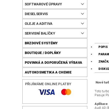
SOFTWAROVÉ ÚPRAVY
DIESELSERVIS
OLEJE A ADITIVA
SERVISNÍ BALÍČKY
BRZDOVÉ SYSTÉMY
POPIS
BOUTIQUE / DOPLŇKY
PARAM
ZNAČK
POVINNÁ A DOPORUČENÁ VÝBAVA
DISKU
AUTOKOSMETIKA A CHEMIE
Nové tu
PŘIJÍMÁME ONLINE PLATBY
Toto turb
Pasuje Pl
Aplikace 
Audi A3 (