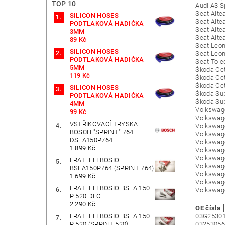
TOP 10
Audi A3 S
Seat Alte
SILICON HOSES
Seat Alte
PODTLAKOVÁ HADIČKA
Seat Alte
3MM
Seat Alte
89 Kč
Seat Leon
SILICON HOSES
Seat Leon
PODTLAKOVÁ HADIČKA
Seat Tole
5MM
Škoda Oct
119 Kč
Škoda Oct
Škoda Oct
SILICON HOSES
Škoda Sup
PODTLAKOVÁ HADIČKA
Škoda Sup
4MM
Volkswage
99 Kč
Volkswage
VSTŘIKOVACÍ TRYSKA
Volkswage
BOSCH "SPRINT" 764
Volkswage
DSLA150P764
Volkswage
1 899 Kč
Volkswage
Volkswage
FRATELLI BOSIO
Volkswage
BSLA150P764 (SPRINT 764)
Volkswage
1 699 Kč
Volkswage
FRATELLI BOSIO BSLA 150
Volkswage
P 520 DLC
2 290 Kč
OE čísla
FRATELLI BOSIO BSLA 150
03G25301
P 520 (SPRINT 520)
03253056