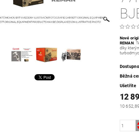
BJ
Nové orig
REMAN
. 
díky který
turbodmy
Dostupno
Běžná ce
Ušetříte
12 8