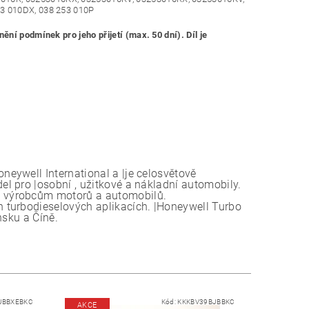
53 010DX, 038 253 010P
ní podmínek pro jeho přijetí (max. 50 dní). Díl je
eywell International a |je celosvětově
l pro |osobní , užitkové a nákladní automobily.
 výrobcům motorů a automobilů.
 turbodieselových aplikacích. |Honeywell Turbo
nsku a Číně.
JBBXEBKC
Kód:
KKKBV39BJBBKC
AKCE