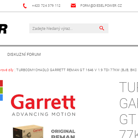
+420 724 379 112
FORM@DIESELPOWER.CZ
DISKUZNÍ FORUM
rové díly
TURBODMYCHADLO GARRETT REMAN GT 1646 V 1.9 TDI 77KW (BJB, BKC 
TU
A
GA
GT 
77