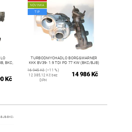
NOVINKA
TIP
DLO
TURBODMYCHADLO BORG&WARNER
B, BKC,
KKK BV39- 1.9 TDI PD 77 KW (BKC/BJB)
16 945 Kč
(–11 %)
14 986 Kč
12 385,12 Kč bez
90 Kč
DPH
BJB-BKC-