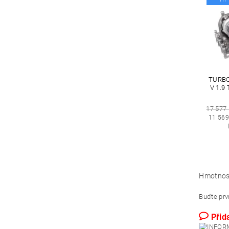
TURB
V 1.9
17 577
11 569
Hmotnos
Buďte prvn
Přid