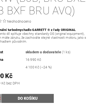
B BXF BRU AVQ)
Neohodnoceno
inální turbodmychadlo GARRETT ® z řady ORIGINAL
Tento díl splňuje všechny standardy OE (original equipment),
m máte záruku, že zachováte stejné vlastnosti motoru, jako s
chadlem původním.
st
skladem u dodavatele
(1 ks)
na
16 990 Kč
4 100 Kč
(–24 %)
90 Kč
10 652,89 Kč bez DPH