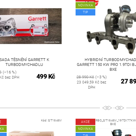
NOVINKA
TIP
SADA TĚSNĚNÍ GARRETT K
HYBRIDNÍ TURBODMYCHA
TURBODMYCHADLU
GARRETT 150 KW PRO 1.9TDI BJ
BXE
č
(–16 %)
499 Kč
28 990 Kč
(–3 %)
Kč bez DPH
27 8
23 049,59 Kč bez
DPH
Kód:
GT1646V
Kód:
REPA_TURBO_GT1646V_19TDI77KW-
E
AKCE
BXE
KA
NOVINKA
TIP