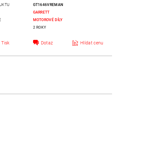
UKTU
GT1646VREMAN
GARRETT
E
MOTOROVÉ DÍLY
2 ROKY
Tisk
Dotaz
Hlídat cenu