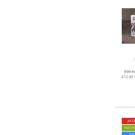
599 K
412,40 
AKC
NOVIN
TIP