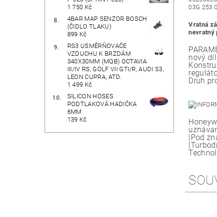
1 750 Kč
03G 253 0
4BAR MAP SENZOR BOSCH
Vratná zá
(ČIDLO TLAKU)
nevratný 
899 Kč
RS3 USMĚRŇOVAČE
PARAME
VZDUCHU K BRZDÁM
nový dí
340X30MM (MQB) OCTAVIA
Konstru
III/IV RS, GOLF VII GTI/R, AUDI S3,
regulát
LEON CUPRA, ATD.
Druh p
1 499 Kč
SILICON HOSES
PODTLAKOVÁ HADIČKA
6MM
139 Kč
Honeywe
uznávan
|Pod zn
|Turbod
Technol
SOU