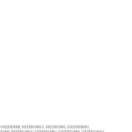
, 03253056E, 03253056GV, 03253056G, 03253056EV,
3016R, 03253016KX, 03253016RV, 03253016RX, 03253016KV,