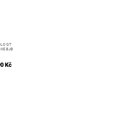
LO GT
BXE BJB
90 Kč