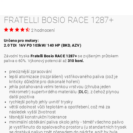
FRATELLI BOSIO RACE 1287+
2 hodnocení
Určeno pro motory:
2.0 TDI 16V PD 103kW/ 140 HP (BKD, AZV)
Závodní tryska
Fratelli Bosio
RACE 1287+
se zvýšeným průtokem
paliva o 60%. Výkonový potenciál až
310 koní.
preciznější zpracování
lepší atomizace (rozprášení) vstřikovaného paliva (což je
kriticky důležité pro dokonalé hoření)
jehla potahovaná velmi tenkou vrstvou (zhruba jeden
mikrometr) supertvrdého materiálu (
DLC
), z čehož plynou
další pozitiva
rychlejší pohyb jehly uvnitř trysky
větší odolnost vůči teplotám a opotřebení, což má za
následek vyšší životnost
těsnější konstrukční tolerance
minimální obtékání paliva okolo jehly - téměř všechno palivo
je vystříknuto do spalovacího prostoru (u standartních trysek
se dostává palivo zpět přepadem do nádrže, aniž by byla