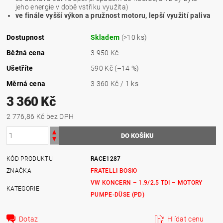
jeho energie v době vstřiku využita)
ve finále vyšší výkon a pružnost motoru, lepší využití paliva
Dostupnost
Skladem
(>10 ks)
Běžná cena
3 950 Kč
Ušetříte
590 Kč
(–14 %)
Měrná cena
3 360 Kč / 1 ks
3 360 Kč
2 776,86 Kč bez DPH
KÓD PRODUKTU
RACE1287
ZNAČKA
FRATELLI BOSIO
VW KONCERN – 1.9/2.5 TDI – MOTORY
KATEGORIE
PUMPE-DÜSE (PD)
Dotaz
Hlídat cenu