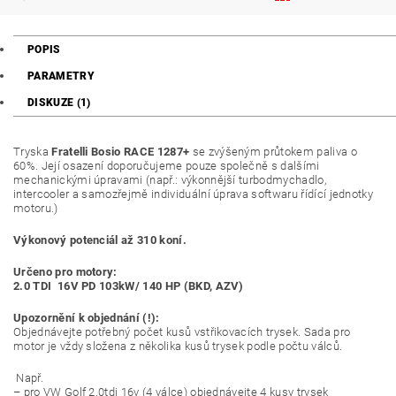
POPIS
PARAMETRY
DISKUZE (1)
Tryska
Fratelli Bosio
RACE 1287+
se zvýšeným průtokem paliva o
60%. Její osazení doporučujeme pouze společně s dalšími
mechanickými úpravami (např.: výkonnější turbodmychadlo,
intercooler a samozřejmě individuální úprava softwaru řídící jednotky
motoru.)
Výkonový potenciál až 310 koní.
Určeno pro motory:
2.0 TDI 16V PD 103kW/ 140 HP (BKD, AZV)
Upozornění k objednání (!):
Objednávejte potřebný počet kusů vstřikovacích trysek. Sada pro
motor je vždy složena z několika kusů trysek podle počtu válců.
Např.
– pro VW Golf 2.0tdi 16v (4 válce) objednávejte 4 kusy trysek