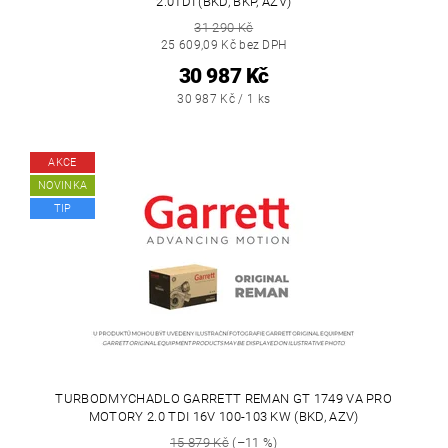
2.0TDI (BKD, BKP, AZV)
31 290 Kč
25 609,09 Kč bez DPH
30 987 Kč
30 987 Kč / 1 ks
AKCE
NOVINKA
TIP
TURBODMYCHADLO GARRETT REMAN GT 1749 VA PRO
MOTORY 2.0 TDI 16V 100-103 KW (BKD, AZV)
15 879 Kč
(–11 %)