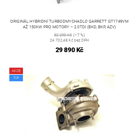
ORIGINÁL HYBRIDNÍ TURBODMYCHADLO GARRETT GT1749VM
AŽ 150KW PRO MOTORY – 2.0TDI (BKD, BKP, AZV)
32 290 Kč
(–7 %)
24 702,48 Kč bez DPH
29 890 Kč
AKCE
TIP