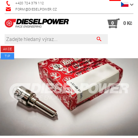
+420 724 379 112
FORM@DIESELPOWER.CZ
0
0 Kč
AKCE
TIP