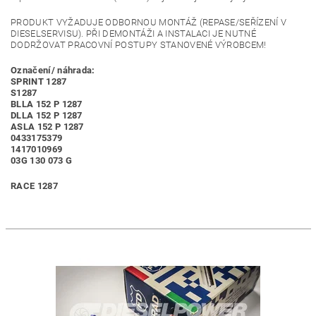
PRODUKT VYŽADUJE ODBORNOU MONTÁŽ (REPASE/SEŘÍZENÍ V
DIESELSERVISU). PŘI DEMONTÁŽI A INSTALACI JE NUTNÉ
DODRŽOVAT PRACOVNÍ POSTUPY STANOVENÉ VÝROBCEM!
Označení/ náhrada:
SPRINT 1287
S1287
BLLA 152 P 1287
DLLA 152 P 1287
ASLA 152 P 1287
0433175379
1417010969
03G 130 073 G
RACE 1287