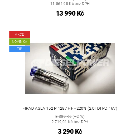
11 561,98 Kč bez DPH
13 990 Kč
AKCE
NOVINKA
TIP
FIRAD ASLA 152 P 1287 HF +220% (2.0TDI PD 16V)
3 389 Kč
(–2 %)
2 719,01 Kč bez DPH
3 290 Kč