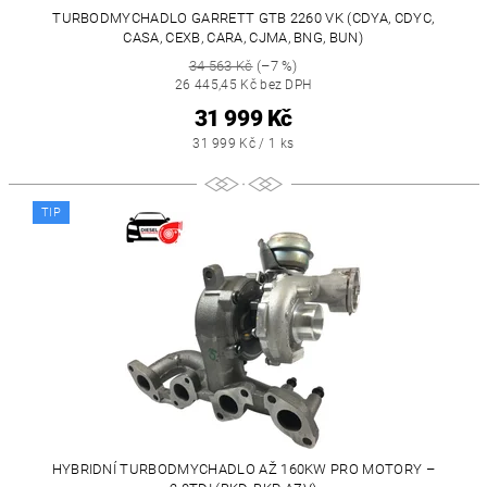
TURBODMYCHADLO GARRETT GTB 2260 VK (CDYA, CDYC,
CASA, CEXB, CARA, CJMA, BNG, BUN)
34 563 Kč
(–7 %)
26 445,45 Kč bez DPH
31 999 Kč
31 999 Kč / 1 ks
TIP
HYBRIDNÍ TURBODMYCHADLO AŽ 160KW PRO MOTORY –