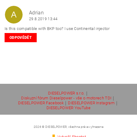
Adrian
A
29.8.2019 13:44
Is this compatible with BKP too? I use Continental injector
ODPOVĚDĚT
|
DIESELPOWER s.r.o.
|
Diskuzní fórum Dieselpower - vše o motorech TDI
|
|
DIESELPOWER Facebook
DIESELPOWER Instagram
DIESELPOWER YouTube
2026 © DIESELPOWER, všechna práva vyhrazena
Vytvořil Shoptet