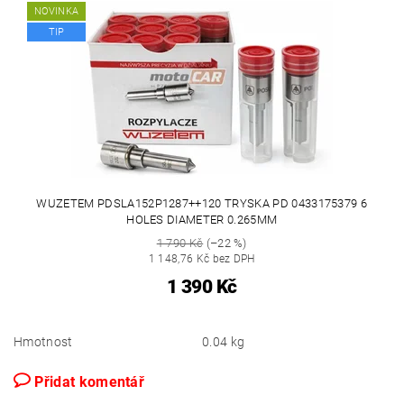
NOVINKA
TIP
WUZETEM PDSLA152P1287++120 TRYSKA PD 0433175379 6
HOLES DIAMETER 0.265MM
1 790 Kč
(–22 %)
1 148,76 Kč bez DPH
1 390 Kč
Hmotnost
0.04 kg
Přidat komentář