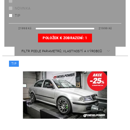
AKCE
NOVINKA
TIP
21998
Kč
21999
Kč
POLOŽEK K ZOBRAZENÍ:
1
FILTR PODLE PARAMETRŮ, VLASTNOSTÍ A VÝROBCŮ
TIP