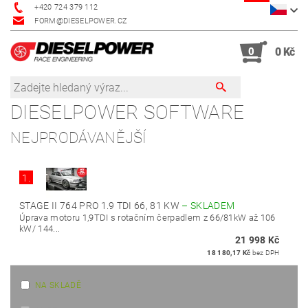
+420 724 379 112
FORM@DIESELPOWER.CZ
0
0 Kč
DIESELPOWER SOFTWARE
NEJPRODÁVANĚJŠÍ
1.
STAGE II 764 PRO 1.9 TDI 66, 81 KW
–
SKLADEM
Úprava motoru 1,9TDI s rotačním čerpadlem z 66/81kW až 106
kW/ 144...
21 998 Kč
18 180,17 Kč
bez DPH
NA SKLADĚ