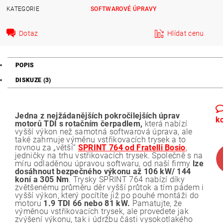
KATEGORIE
SOFTWAROVÉ ÚPRAVY
Dotaz
Hlídat cenu
POPIS
DISKUZE (3)
Jedna z nejžádanějších pokročilejších úprav
k
motorů TDI s rotačním čerpadlem,
která nabízí
vyšší výkon než samotná softwarová úprava, ale
také zahrnuje výměnu vstřikovacích trysek a to
rovnou za „větší“
SPRINT 764 od Fratelli Bosio
,
jedničky na trhu vstřikovacích trysek. Společně s na
míru odladěnou úpravou softwaru, od naší firmy
lze
dosáhnout bezpečného výkonu až 106 kW/ 144
koní a 305 Nm
. Trysky SPRINT 764 nabízí díky
zvětšenému průměru děr vyšší průtok a tím pádem i
vyšší výkon, který pocítíte již po pouhé montáži do
motoru
1.9 TDI 66 nebo 81 kW.
Pamatujte, že
výměnou vstřikovacích trysek, ale provedete jak
zvýšení výkonu, tak i údržbu části vysokotlakého