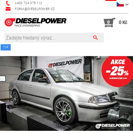
+420 724 379 112
FORM@DIESELPOWER.CZ
0
0 Kč
TIP