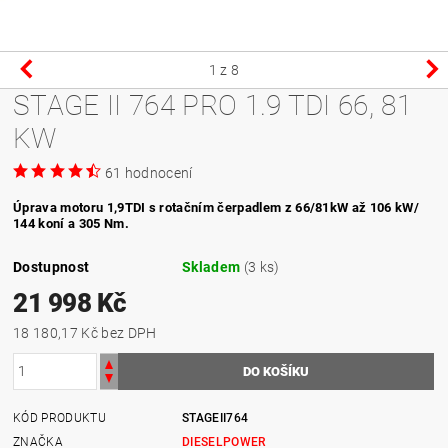
1
z 8
STAGE II 764 PRO 1.9 TDI 66, 81
KW
61 hodnocení
Úprava m
otoru 1,9TDI s rotačním čerpadlem z 66/81kW až 106 kW/
144 koní a 305 Nm.
Dostupnost
Skladem
(3 ks)
21 998 Kč
18 180,17 Kč bez DPH
KÓD PRODUKTU
STAGEII764
ZNAČKA
DIESELPOWER