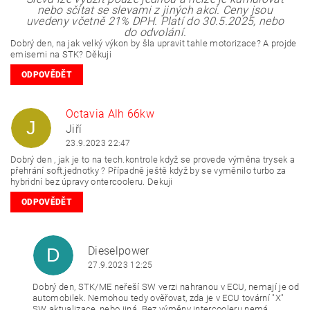
nebo sčítat se slevami z jiných akcí. Ceny jsou
uvedeny včetně 21% DPH.
Platí do 30.5.2025, nebo
do odvolání.
Dobrý den, na jak velký výkon by šla upravit tahle motorizace? A projde
emisemi na STK? Děkuji
ODPOVĚDĚT
Octavia Alh 66kw
J
Jiří
23.9.2023 22:47
Dobrý den , jak je to na tech.kontrole když se provede výměna trysek a
přehrání soft.jednotky ? Případně ještě když by se vyměnilo turbo za
hybridní bez úpravy ontercooleru. Dekuji
ODPOVĚDĚT
Dieselpower
D
27.9.2023 12:25
Dobrý den, STK/ME neřeší SW verzi nahranou v ECU, nemají je od
automobilek. Nemohou tedy ověřovat, zda je v ECU tovární "X"
SW aktualizace, nebo jiná. Bez výměny intercooleru nemá