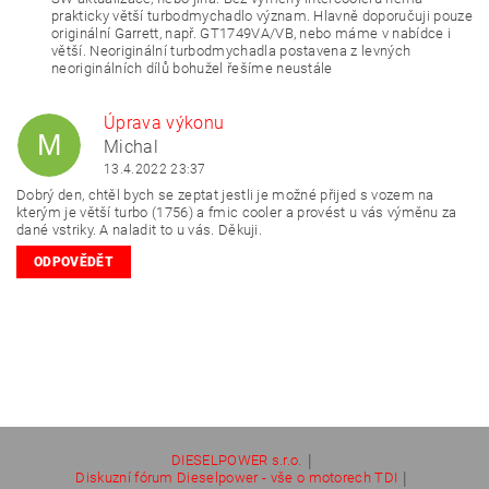
prakticky větší turbodmychadlo význam. Hlavně doporučuji pouze
originální Garrett, např. GT1749VA/VB, nebo máme v nabídce i
větší. Neoriginální turbodmychadla postavena z levných
neoriginálních dílů bohužel řešíme neustále
Úprava výkonu
M
Michal
13.4.2022 23:37
Dobrý den, chtěl bych se zeptat jestli je možné přijed s vozem na
kterým je větší turbo (1756) a fmic cooler a provést u vás výměnu za
dané vstriky. A naladit to u vás. Děkuji.
ODPOVĚDĚT
|
DIESELPOWER s.r.o.
|
Diskuzní fórum Dieselpower - vše o motorech TDI