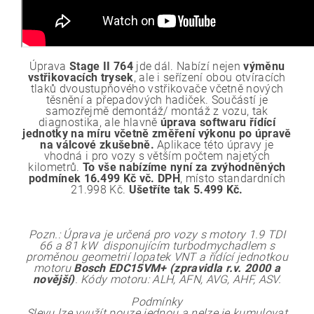
Úprava
Stage II 764
jde dál. Nabízí nejen
výměnu
vstřikovacích trysek
, ale i seřízení obou otvíracích
tlaků dvoustupňového vstřikovače včetně nových
těsnění a přepadových hadiček. Součástí je
samozřejmě demontáž/ montáž z vozu, tak
diagnostika, ale hlavně
úprava softwaru řídící
jednotky na míru včetně změření výkonu po úpravě
na válcové zkušebně.
Aplikace této úpravy je
vhodná i pro vozy s větším počtem najetých
kilometrů.
To vše nabízíme nyní za zvýhodněných
podmínek 16.499 Kč vč. DPH
, místo standardních
21.998 Kč.
Ušetříte tak 5.499 Kč.
Pozn.: Úprava je určená pro vozy s motory 1.9 TDI
66 a 81 kW disponujícím turbodmychadlem s
proměnou geometrií lopatek VNT a řídící jednotkou
motoru
Bosch EDC15VM+ (zpravidla r.v. 2000 a
novější)
. Kódy motoru: ALH, AFN, AVG, AHF, ASV.
Podmínky
Slevu lze využít pouze jednou a nelze je kumulovat