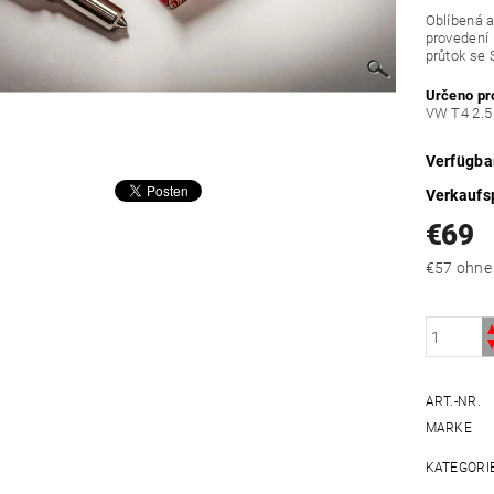
Oblíbená a
provedení 
průtok se
Určeno pr
VW T4 2.5
Verfügba
Verkaufs
€69
€57 oh
ART.-NR.
MARKE
KATEGORI