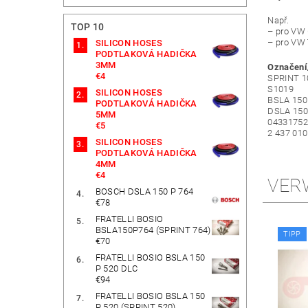
Např.
TOP 10
– pro VW G
– pro VW 
SILICON HOSES
PODTLAKOVÁ HADIČKA
3MM
Označení
€4
SPRINT 1
S1019
SILICON HOSES
BSLA 150
PODTLAKOVÁ HADIČKA
DSLA 150
5MM
04331752
€5
2 437 010
SILICON HOSES
PODTLAKOVÁ HADIČKA
4MM
€4
VER
BOSCH DSLA 150 P 764
€78
FRATELLI BOSIO
BSLA150P764 (SPRINT 764)
TIPP
€70
FRATELLI BOSIO BSLA 150
P 520 DLC
€94
FRATELLI BOSIO BSLA 150
P 520 (SPRINT 520)