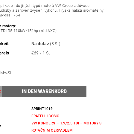
plikace i do jiných typů motorů VW Group z důvodu
údržby a zároveň zvýšení výkonu. Tryska nabízí srovnatelný
 SPRINT 764
o motory:
 TDI R5 110kW/151hp (kód AXG)
rkeit
Na dotaz
(5 St)
preis
€69 / 1 St
ne MwSt.
SPRINT1019
FRATELLI BOSIO
VW KONCERN – 1.9/2.5 TDI – MOTORY S
E
ROTAČNÍM ČERPADLEM