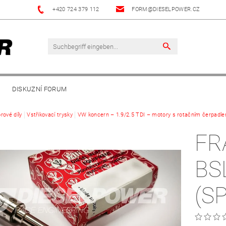
+420 724 379 112
FORM@DIESELPOWER.CZ
DISKUZNÍ FORUM
rové díly
Vstřikovací trysky
VW koncern – 1.9/2.5 TDI – motory s rotačním čerpadl
FR
BS
(S