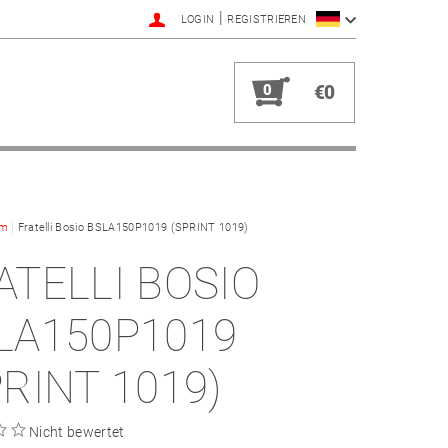
|
LOGIN
REGISTRIEREN
0
€0
em
Fratelli Bosio BSLA150P1019 (SPRINT 1019)
ATELLI BOSIO
LA150P1019
PRINT 1019)
Nicht bewertet