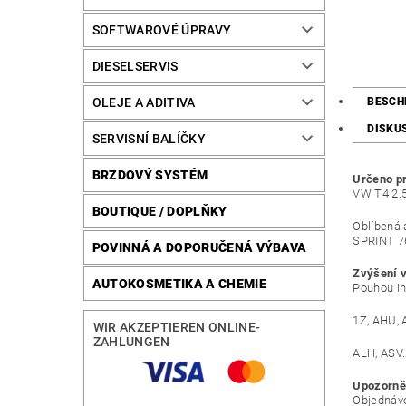
SOFTWAROVÉ ÚPRAVY
DIESELSERVIS
OLEJE A ADITIVA
BESCH
DISKU
SERVISNÍ BALÍČKY
BRZDOVÝ SYSTÉM
Určeno p
VW T4 2.
BOUTIQUE / DOPLŇKY
Oblíbená 
SPRINT 7
POVINNÁ A DOPORUČENÁ VÝBAVA
Zvýšení 
AUTOKOSMETIKA A CHEMIE
Pouhou in
1Z, AHU, 
WIR AKZEPTIEREN ONLINE-
ZAHLUNGEN
ALH, ASV…
Upozorněn
Objednáve