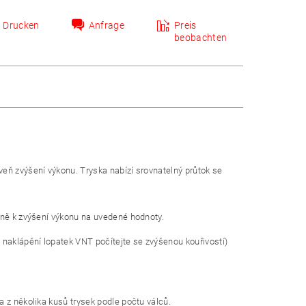
Drucken
Anfrage
Preis
beobachten
eň zvýšení výkonu. Tryska nabízí srovnatelný průtok se
čně k zvýšení výkonu na uvedené hodnoty.
naklápění lopatek VNT počítejte se zvýšenou kouřivostí)
 z několika kusů trysek podle počtu válců.