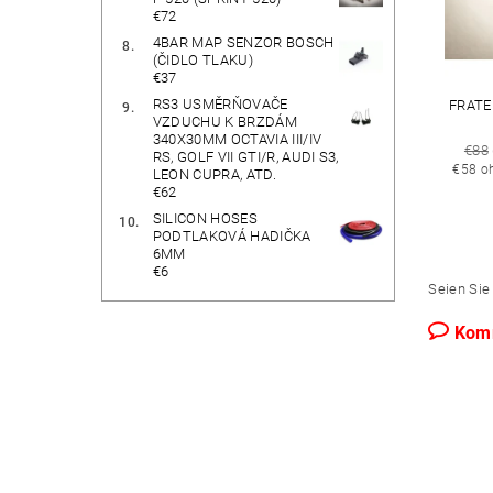
€72
4BAR MAP SENZOR BOSCH
(ČIDLO TLAKU)
€37
RS3 USMĚRŇOVAČE
FRATE
VZDUCHU K BRZDÁM
340X30MM OCTAVIA III/IV
€88
RS, GOLF VII GTI/R, AUDI S3,
€58 o
LEON CUPRA, ATD.
€62
SILICON HOSES
PODTLAKOVÁ HADIČKA
6MM
€6
Seien Sie 
Kom