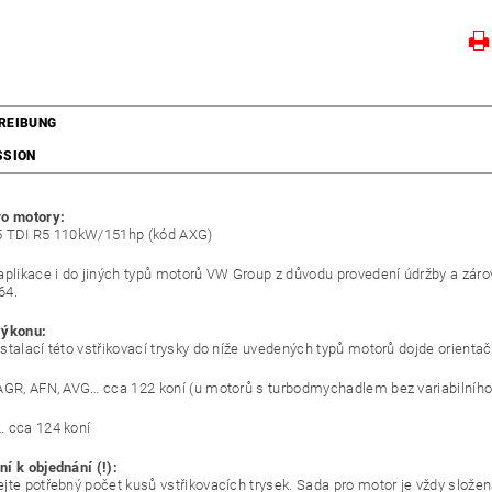
REIBUNG
SSION
ro motory:
5 TDI R5 110kW/151hp (kód AXG)
aplikace i do jiných typů motorů VW Group z důvodu provedení údržby a zárov
64.
výkonu:
stalací této vstřikovací trysky do níže uvedených typů motorů dojde orienta
AGR, AFN, AVG… cca 122 koní (u motorů s turbodmychadlem bez variabilního 
 cca 124 koní
í k objednání (!):
jte potřebný počet kusů vstřikovacích trysek. Sada pro motor je vždy složena