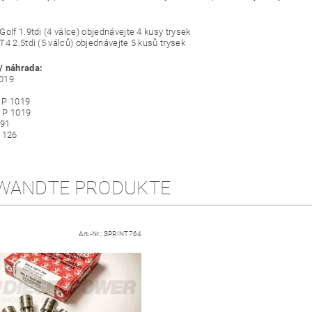
olf 1.9tdi (4 válce) objednávejte 4 kusy trysek
T4 2.5tdi (5 válců) objednávejte 5 kusů trysek
/ náhrada:
019
 P 1019
 P 1019
91
 126
WANDTE PRODUKTE
Art.-Nr.:
SPRINT764