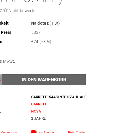
Nicht bewertet
rkeit
Na dotaz
(1 St)
 Preis
€857
en
€74
(–8 %)
ohne MwSt.
GARRETT1544S19TDI1ZAHUALE
GARRETT
E
NOVÁ
2 JAHRE