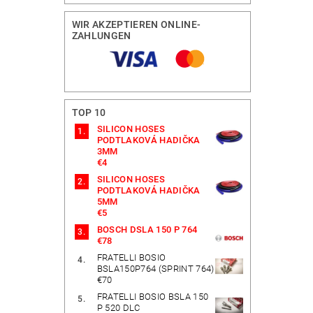
WIR AKZEPTIEREN ONLINE-
ZAHLUNGEN
TOP 10
SILICON HOSES
PODTLAKOVÁ HADIČKA
3MM
€4
SILICON HOSES
PODTLAKOVÁ HADIČKA
5MM
€5
BOSCH DSLA 150 P 764
€78
FRATELLI BOSIO
BSLA150P764 (SPRINT 764)
€70
FRATELLI BOSIO BSLA 150
P 520 DLC