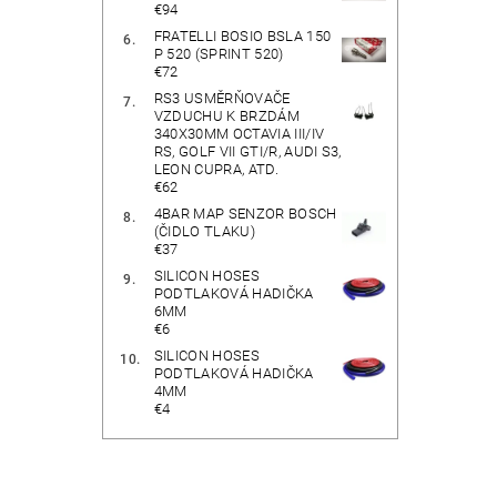
€94
FRATELLI BOSIO BSLA 150
P 520 (SPRINT 520)
€72
RS3 USMĚRŇOVAČE
VZDUCHU K BRZDÁM
340X30MM OCTAVIA III/IV
RS, GOLF VII GTI/R, AUDI S3,
LEON CUPRA, ATD.
€62
4BAR MAP SENZOR BOSCH
(ČIDLO TLAKU)
€37
SILICON HOSES
PODTLAKOVÁ HADIČKA
6MM
€6
SILICON HOSES
PODTLAKOVÁ HADIČKA
4MM
€4