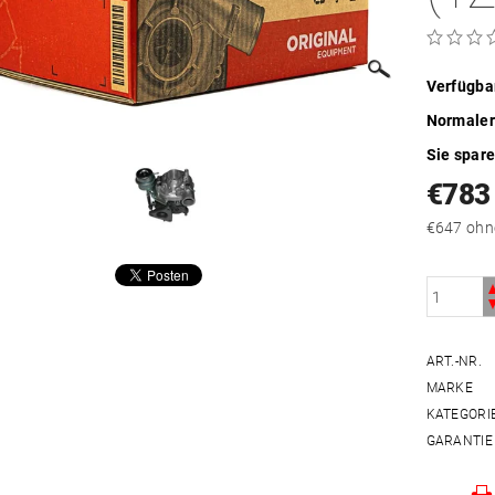
Verfügba
Normaler
Sie spar
€783
€647 
ART.-NR.
MARKE
KATEGORI
GARANTIE