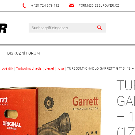
+420 724 379 112
FORM@DIESELPOWER.CZ
DISKUZNÍ FORUM
rové díly
Turbodmychadla
diesel
nová
TURBODMYCHADLO GARRETT GT1544S – 1.
TU
GA
– 
(1