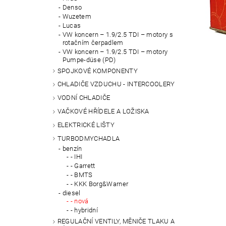
Denso
Wuzetem
Lucas
VW koncern – 1.9/2.5 TDI – motory s
rotačním čerpadlem
VW koncern – 1.9/2.5 TDI – motory
Pumpe-düse (PD)
SPOJKOVÉ KOMPONENTY
CHLADIČE VZDUCHU - INTERCOOLERY
VODNÍ CHLADIČE
VAČKOVÉ HŘÍDELE A LOŽISKA
ELEKTRICKÉ LIŠTY
TURBODMYCHADLA
benzín
- IHI
- Garrett
- BMTS
- KKK Borg&Warner
diesel
- nová
- hybridní
REGULAČNÍ VENTILY, MĚNIČE TLAKU A