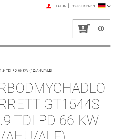
|
LOGIN
REGISTRIEREN
0
€0
9 TDI PD 66 KW (1Z/AHU/ALE)
RBODMYCHADLO
RRETT GT1544S
1.9 TDI PD 66 KW
Z/AHU/ALE)