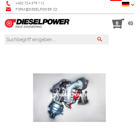
+420 724 379 112
FORM@DIESELPOWER.CZ
0
€0