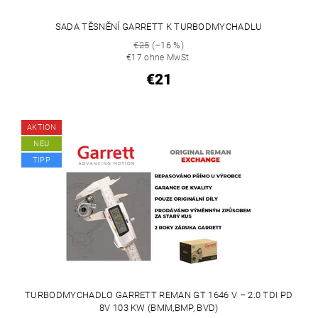
SADA TĚSNĚNÍ GARRETT K TURBODMYCHADLU
€25
(–16 %)
€17 ohne MwSt.
€21
AKTION
NEU
TIPP
TURBODMYCHADLO GARRETT REMAN GT 1646 V – 2.0 TDI PD
8V 103 KW (BMM,BMP, BVD)