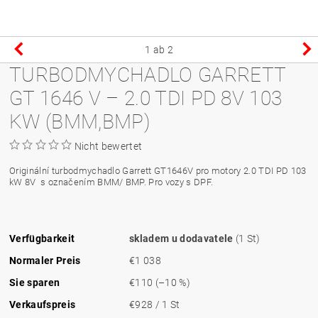
1
ab 2
TURBODMYCHADLO GARRETT
GT 1646 V – 2.0 TDI PD 8V 103
KW (BMM,BMP)
Nicht bewertet
Originální turbodmychadlo Garrett GT1646V pro motory 2.0 TDI PD 103
kW 8V s označením BMM/ BMP. Pro vozy s DPF.
Verfügbarkeit
skladem u dodavatele
(1 St)
Normaler Preis
€1 038
Sie sparen
€110
(–10 %)
Verkaufspreis
€928 / 1 St