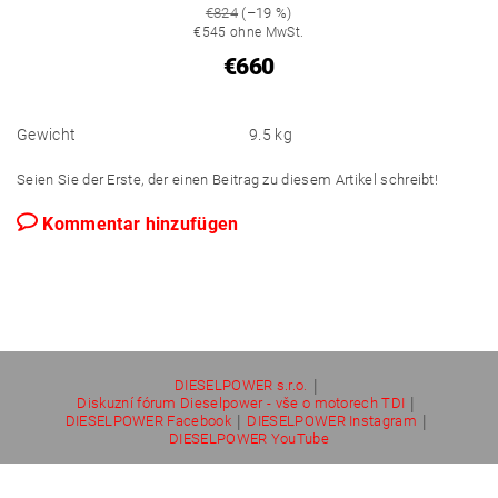
€824
(–19 %)
€545 ohne MwSt.
€660
Gewicht
9.5 kg
Seien Sie der Erste, der einen Beitrag zu diesem Artikel schreibt!
Kommentar hinzufügen
|
DIESELPOWER s.r.o.
|
Diskuzní fórum Dieselpower - vše o motorech TDI
|
|
DIESELPOWER Facebook
DIESELPOWER Instagram
DIESELPOWER YouTube