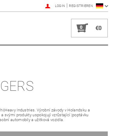
|
LOGIN
REGISTRIEREN
0
€0
RGERS
i|Heavy Industries. Výrobní závody v Holandsku a
a svými produkty uspokojují vzrůstající |poptávku
obní automobily a užitková vozidla.