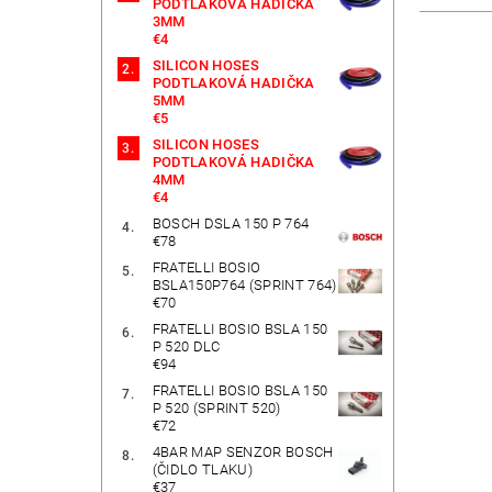
PODTLAKOVÁ HADIČKA
3MM
€4
SILICON HOSES
PODTLAKOVÁ HADIČKA
5MM
€5
SILICON HOSES
PODTLAKOVÁ HADIČKA
4MM
€4
BOSCH DSLA 150 P 764
€78
FRATELLI BOSIO
BSLA150P764 (SPRINT 764)
€70
FRATELLI BOSIO BSLA 150
P 520 DLC
€94
FRATELLI BOSIO BSLA 150
P 520 (SPRINT 520)
€72
4BAR MAP SENZOR BOSCH
(ČIDLO TLAKU)
€37