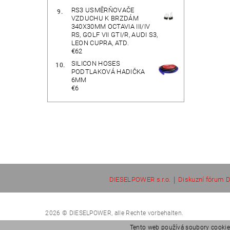
RS3 USMĚRŇOVAČE
VZDUCHU K BRZDÁM
340X30MM OCTAVIA III/IV
RS, GOLF VII GTI/R, AUDI S3,
LEON CUPRA, ATD.
€62
SILICON HOSES
PODTLAKOVÁ HADIČKA
6MM
€6
|
DIESELPOWER s.r.o.
Diskuzní fórum D
2026 © DIESELPOWER, alle Rechte vorbehalten.
Tento web používá soubory cookie.