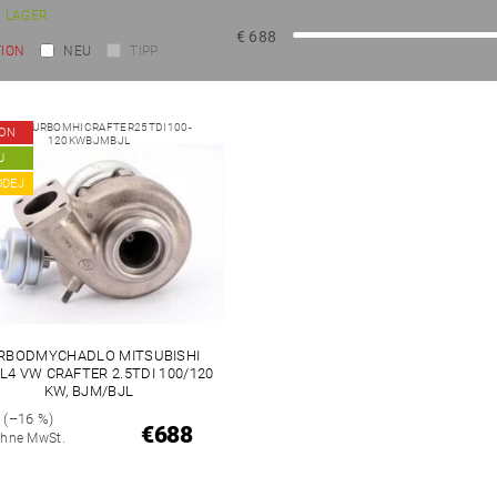
 LAGER
€
688
ION
NEU
TIPP
.-Nr.:
TURBOMHICRAFTER25TDI100-
ION
120KWBJMBJL
U
ODEJ
RBODMYCHADLO MITSUBISHI
L4 VW CRAFTER 2.5TDI 100/120
KW, BJM/BJL
3
(–16 %)
€688
hne MwSt.