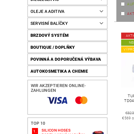
AUF
OLEJE A ADITIVA
AKT
SERVISNÍ BALÍČKY
Art
BRZDOVÝ SYSTÉM
AKT
NE
BOUTIQUE / DOPLŇKY
VÝPR
POVINNÁ A DOPORUČENÁ VÝBAVA
AUTOKOSMETIKA A CHEMIE
WIR AKZEPTIEREN ONLINE-
ZAHLUNGEN
TU
TD04
€82
€569 o
TOP 10
SILICON HOSES