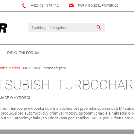
+420 724 379 112
FORM@DIESELPOWER.CZ
DISKUZNÍ FORUM
aufte Marken
MITSUBISHI turbochargers
TSUBISHI TURBOCHA
ment Europe je evropská dceřiná společnost japonské společnosti Mitsubish
produkují pro automobilový|průmysl motory, turbodmychadla a náhradní díly 
o trhu. Turbodmychala jsou dodávána pod značkou MHI a jsou určena|pro os