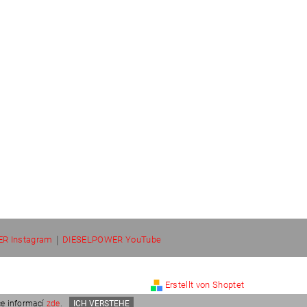
|
R Instagram
DIESELPOWER YouTube
Erstellt von Shoptet
ce informací
zde
.
ICH VERSTEHE