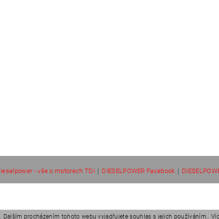
|
|
ieselpower - vše o motorech TDI
DIESELPOWER Facebook
DIESELPOWE
 Dalším procházením tohoto webu vyjadřujete souhlas s jejich používáním.. Ví