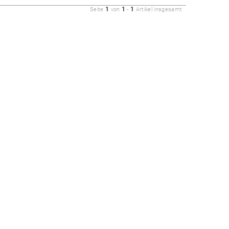
1
1
1
Seite
von
-
Artikel insgesamt