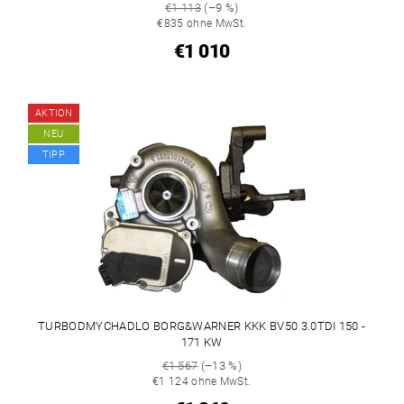
€1 113
(–9 %)
€835 ohne MwSt.
€1 010
AKTION
NEU
TIPP
TURBODMYCHADLO BORG&WARNER KKK BV50 3.0TDI 150 -
171 KW
€1 567
(–13 %)
€1 124 ohne MwSt.