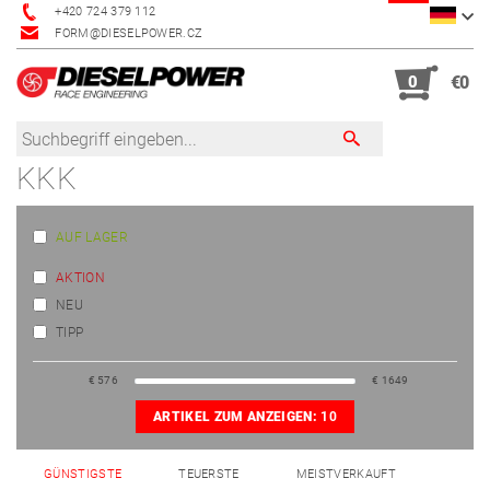
+420 724 379 112
FORM@DIESELPOWER.CZ
0
€0
KKK
AUF LAGER
AKTION
NEU
TIPP
€
576
€
1649
ARTIKEL ZUM ANZEIGEN:
10
GÜNSTIGSTE
TEUERSTE
MEISTVERKAUFT