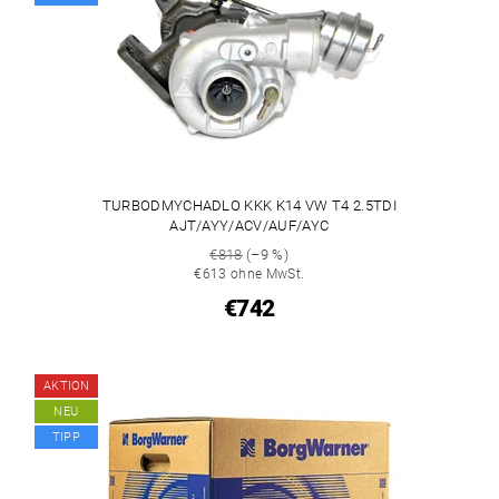
TURBODMYCHADLO KKK K14 VW T4 2.5TDI
AJT/AYY/ACV/AUF/AYC
€818
(–9 %)
€613 ohne MwSt.
€742
AKTION
NEU
TIPP