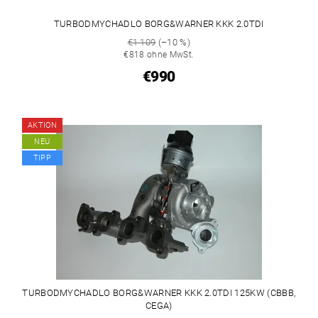
TURBODMYCHADLO BORG&WARNER KKK 2.0TDI
€1 109
(–10 %)
€818 ohne MwSt.
€990
AKTION
NEU
TIPP
TURBODMYCHADLO BORG&WARNER KKK 2.0TDI 125KW (CBBB,
CEGA)