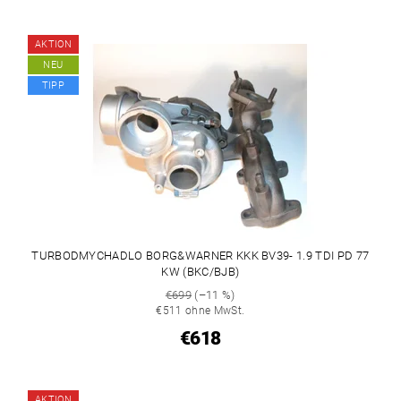
AKTION
NEU
TIPP
TURBODMYCHADLO BORG&WARNER KKK BV39- 1.9 TDI PD 77
KW (BKC/BJB)
€699
(–11 %)
€511 ohne MwSt.
€618
AKTION