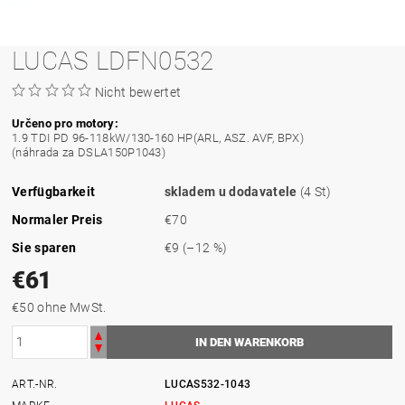
LUCAS LDFN0532
Nicht bewertet
Určeno pro motory:
1.9 TDI PD 96-118kW/130-160 HP(ARL, ASZ. AVF, BPX)
(náhrada za DSLA150P1043)
Verfügbarkeit
skladem u dodavatele
(4 St)
Normaler Preis
€70
Sie sparen
€9
(–12 %)
€61
€50 ohne MwSt.
ART.-NR.
LUCAS532-1043