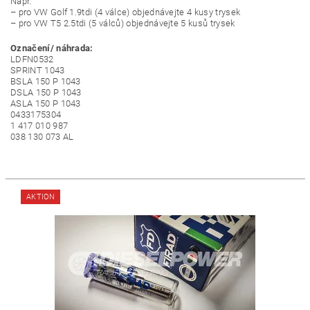
Např.
– pro VW Golf 1.9tdi (4 válce) objednávejte 4 kusy trysek
– pro VW T5 2.5tdi (5 válců) objednávejte 5 kusů trysek
Označení/ náhrada:
LDFN0532
SPRINT 1043
BSLA 150 P 1043
DSLA 150 P 1043
ASLA 150 P 1043
0433175304
1 417 010 987
038 130 073 AL
AKTION