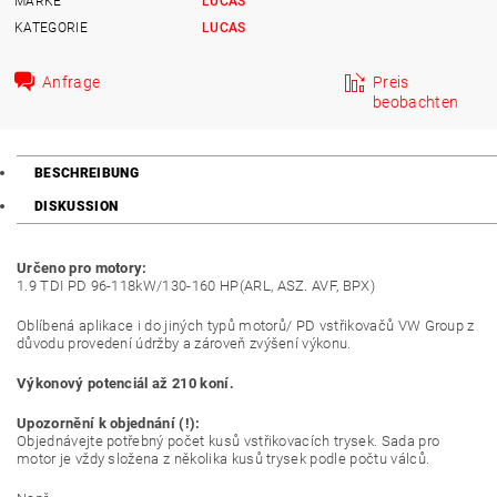
MARKE
LUCAS
KATEGORIE
LUCAS
Anfrage
Preis
beobachten
BESCHREIBUNG
DISKUSSION
Určeno pro motory:
1.9 TDI PD 96-118kW/130-160 HP(ARL, ASZ. AVF, BPX)
Oblíbená aplikace i do jiných typů motorů/ PD vstřikovačů VW Group z
důvodu provedení údržby a zároveň zvýšení výkonu.
Výkonový potenciál až 210 koní.
Upozornění k objednání (!):
Objednávejte potřebný počet kusů vstřikovacích trysek. Sada pro
motor je vždy složena z několika kusů trysek podle počtu válců.