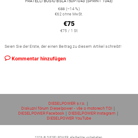
FRATELLI BOSIO BSLA150P1043 (SPRINT 1043)
€88
(–14 %)
€62 ohne MwSt.
€75
€75 / 1 St
Seien Sie der Erste, der einen Beitrag zu diesem Artikel schreibt!
Kommentar hinzufügen
|
DIESELPOWER s.r.o.
|
Diskuzní fórum Dieselpower - vše o motorech TDI
|
|
DIESELPOWER Facebook
DIESELPOWER Instagram
DIESELPOWER YouTube
2026 © DIESELPOWER, alle Rechte vorbehalten.