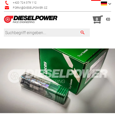
+420 724 379 112
FORM@DIESELPOWER.CZ
0
€0