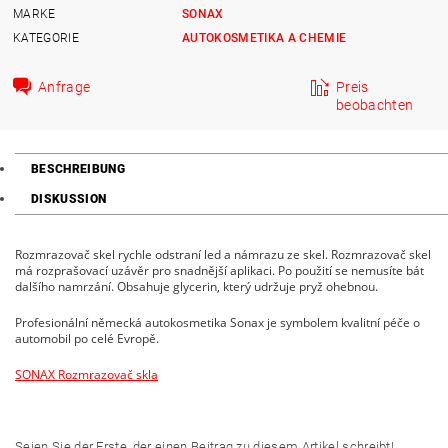
MARKE
SONAX
KATEGORIE
AUTOKOSMETIKA A CHEMIE
Anfrage
Preis
beobachten
BESCHREIBUNG
DISKUSSION
Rozmrazovač skel rychle odstraní led a námrazu ze skel. Rozmrazovač skel
má rozprašovací uzávěr pro snadnější aplikaci. Po použití se nemusíte bát
dalšího namrzání. Obsahuje glycerin, který udržuje pryž ohebnou.
P
rofesionální německá autokosmetika Sonax je symbolem kvalitní péče o
automobil po celé Evropě.
SONAX Rozmrazovač skla
Seien Sie der Erste, der einen Beitrag zu diesem Artikel schreibt!