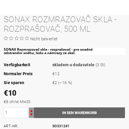
SONAX ROZMRAZOVAČ SKLA -
ROZPRAŠOVAČ, 500 ML
Nicht bewertet
SONAX Rozmrazovač skla - rozprašovač - pro snadné
odstranění sněhu, ledu a námrazy ze skel.
Verfügbarkeit
skladem u dodavatele
(3 St)
Normaler Preis
€12
Sie sparen
€2
(–16 %)
€10
€8 ohne MwSt.
ART.-NR.
SO331241