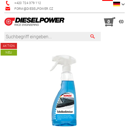
+420 724 379 112
FORM@DIESELPOWER.CZ
0
€0
AKTION
NEU