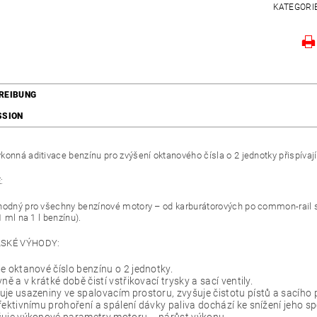
KATEGORI
REIBUNG
SSION
konná aditivace benzínu pro zvýšení oktanového čísla o 2 jednotky přispívají
:
hodný pro všechny benzínové motory – od karburátorových po common-rail s
 1 ml na 1 l benzínu).
LSKÉ VÝHODY:
e oktanové číslo benzínu o 2 jednotky.
vně a v krátké době čistí vstřikovací trysky a sací ventily.
je usazeniny ve spalovacím prostoru, zvyšuje čistotu pístů a sacího 
fektivnímu prohoření a spálení dávky paliva dochází ke snížení jeho sp