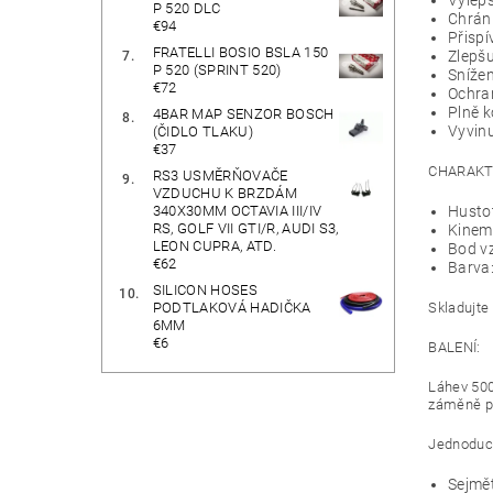
Vylep
P 520 DLC
Chrání
€94
Přispí
FRATELLI BOSIO BSLA 150
Zlepšu
P 520 (SPRINT 520)
Snížen
€72
Ochraň
Plně k
4BAR MAP SENZOR BOSCH
Vyvinu
(ČIDLO TLAKU)
€37
CHARAKT
RS3 USMĚRŇOVAČE
VZDUCHU K BRZDÁM
340X30MM OCTAVIA III/IV
Hustot
RS, GOLF VII GTI/R, AUDI S3,
Kinema
LEON CUPRA, ATD.
Bod vz
€62
Barva:
SILICON HOSES
PODTLAKOVÁ HADIČKA
Skladujte
6MM
€6
BALENÍ:
Láhev 500
záměně pa
Jednoduch
Sejmět