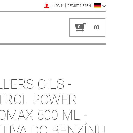
|
LOGIN
REGISTRIEREN
0
€0
LLERS OILS -
TROL POWER
X 500 ML -
ITIVA DO BENZÍNU