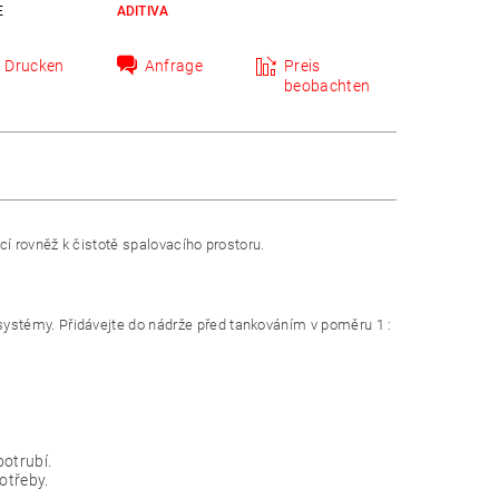
E
ADITIVA
Drucken
Anfrage
Preis
beobachten
cí rovněž k čistotě spalovacího prostoru.
ystémy. Přidávejte do nádrže před tankováním v poměru 1 :
potrubí.
otřeby.