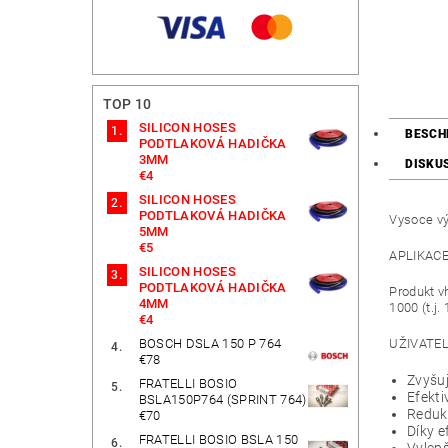
TOP 10
SILICON HOSES
BESCH
PODTLAKOVÁ HADIČKA
3MM
DISKU
€4
SILICON HOSES
PODTLAKOVÁ HADIČKA
Vysoce vý
5MM
€5
APLIKACE
SILICON HOSES
PODTLAKOVÁ HADIČKA
Produkt v
4MM
1000 (t.j.
€4
BOSCH DSLA 150 P 764
UŽIVATE
€78
Zvyšuj
FRATELLI BOSIO
Efekti
BSLA150P764 (SPRINT 764)
Reduku
€70
Díky e
FRATELLI BOSIO BSLA 150