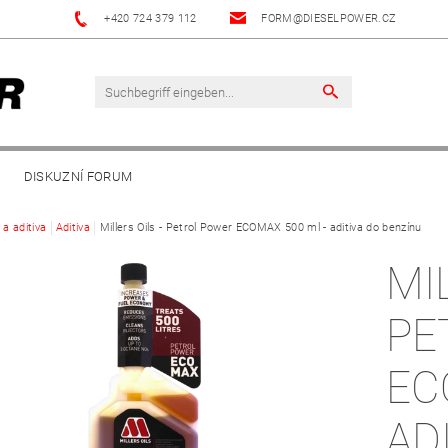
+420 724 379 112
FORM@DIESELPOWER.CZ
DISKUZNÍ FORUM
 a aditiva
Aditiva
Millers Oils - Petrol Power ECOMAX 500 ml - aditiva do benzínu
MI
PE
ECOMA
AD