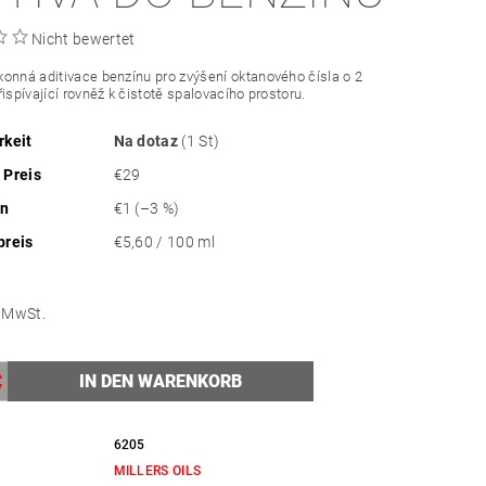
Nicht bewertet
onná aditivace benzínu pro zvýšení oktanového čísla o 2
řispívající rovněž k čistotě spalovacího prostoru.
rkeit
Na dotaz
(1 St)
 Preis
€29
en
€1
(–3 %)
preis
€5,60 / 100 ml
ne MwSt.
6205
MILLERS OILS