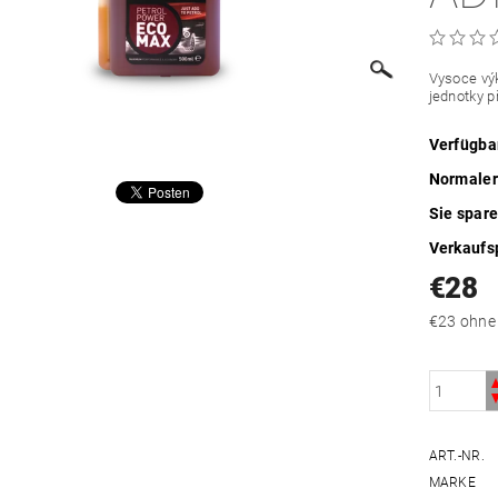
Vysoce výk
jednotky p
Verfügba
Normaler
Sie spar
Verkaufs
€28
€23 oh
ART.-NR.
MARKE