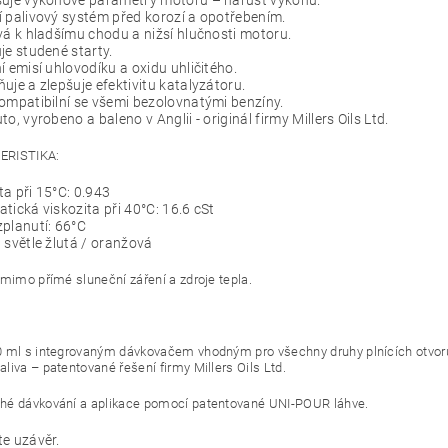
šuje výkonové parametry motoru – nárůst výkonu.
 palivový systém před korozí a opotřebením.
vá k hladšímu chodu a nižsí hlučnosti motoru.
je studené starty.
í emisí uhlovodíku a oxidu uhličitého.
uje a zlepšuje efektivitu katalyzátoru.
ompatibilní se všemi bezolovnatými benzíny.
to, vyrobeno a baleno v Anglii - originál firmy Millers Oils Ltd.
ERISTIKA:
a při 15°C: 0.943
tická viskozita při 40°C: 16.6 cSt
planutí: 66°C
 světle žlutá / oranžová
 mimo přímé sluneční záření a zdroje tepla.
 ml s integrovaným dávkovačem vhodným pro všechny druhy plnících otvor
liva – patentované řešení firmy Millers Oils Ltd.
é dávkování a aplikace pomocí patentované UNI-POUR láhve.
e uzávěr.