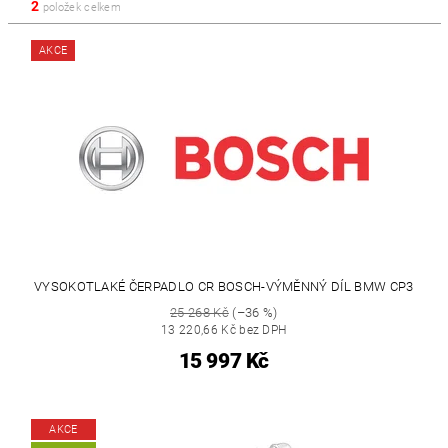
2
položek celkem
AKCE
VYSOKOTLAKÉ ČERPADLO CR BOSCH-VÝMĚNNÝ DÍL BMW CP3
25 268 Kč
(–36 %)
13 220,66 Kč bez DPH
15 997 Kč
AKCE