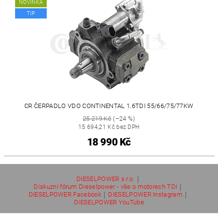
NOVINKA
TIP
CR ČERPADLO VDO CONTINENTAL 1.6TDI 55/66/75/77KW
25 219 Kč
(–24 %)
15 694,21 Kč bez DPH
18 990 Kč
|
DIESELPOWER s.r.o.
|
Diskuzní fórum Dieselpower - vše o motorech TDI
|
|
DIESELPOWER Facebook
DIESELPOWER Instagram
DIESELPOWER YouTube