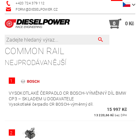
+420 724 379 112
FORM@DIESELPOWER.CZ
0
0 Kč
COMMON RAIL
NEJPRODÁVANĚJŠÍ
1.
VYSOKOTLAKÉ ČERPADLO CR BOSCH-VÝMĚNNÝ DÍL BMW
CP3
–
SKLADEM U DODAVATELE
Vysokotlaké čerpadlo CR BOSCH-výměnný díl.
15 997 Kč
13 220,66 Kč
bez DPH
2.