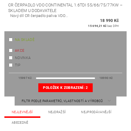
CR ČERPADLO VDO CONTINENTAL 1.6TDI 55/66/75/77KW
–
SKLADEM U DODAVATELE
Nový díl CR čerpadlo paliva VDO...
18 990 Kč
15 694,21 Kč
bez DPH
NA SKLADĚ
AKCE
NOVINKA
TIP
15997
Kč
18990
Kč
POLOŽEK K ZOBRAZENÍ:
2
FILTR PODLE PARAMETRŮ, VLASTNOSTÍ A VÝROBCŮ
NEJLEVNĚJŠÍ
NEJDRAŽŠÍ
NEJPRODÁVANĚJŠÍ
ABECEDNĚ