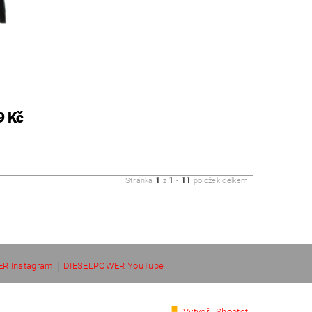
L
9 Kč
1
1
11
Stránka
z
-
položek celkem
|
R Instagram
DIESELPOWER YouTube
Vytvořil Shoptet