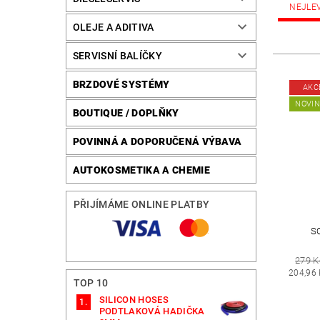
NEJLE
OLEJE A ADITIVA
SERVISNÍ BALÍČKY
BRZDOVÉ SYSTÉMY
AKC
NOVI
BOUTIQUE / DOPLŇKY
POVINNÁ A DOPORUČENÁ VÝBAVA
AUTOKOSMETIKA A CHEMIE
PŘIJÍMÁME ONLINE PLATBY
S
279 K
204,96
TOP 10
SILICON HOSES
PODTLAKOVÁ HADIČKA