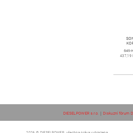
SO
KOR
549 
437,19
|
DIESELPOWER s.r.o.
Diskuzní fórum D
2026 © DIESELPOWER, všechna práva vyhrazena