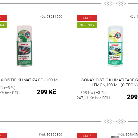
Kód:
03231000
Kód:
E
AKCE
NKA
NOVINKA
X ČISTIČ KLIMATIZACE - 100 ML
SONAX ČISTIČ KLIMATIZACE 
LEMON,100 ML (CITRON)
Kč
(–3 %)
299 Kč
309 Kč
(–3 %)
 Kč bez DPH
299
247,11 Kč bez DPH
Kód:
SO390300
Kód:
SONAX
E
AKCE