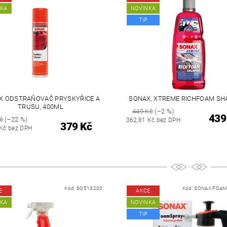
NKA
NOVINKA
TIP
X ODSTRAŇOVAČ PRYSKYŘICE A
SONAX, XTREME RICHFOAM S
TRUSU, 400ML
449 Kč
(–2 %)
439
č
(–22 %)
362,81 Kč bez DPH
379 Kč
 Kč bez DPH
Kód:
SO513200
Kód:
SONAX FOAM
E
AKCE
NKA
NOVINKA
TIP