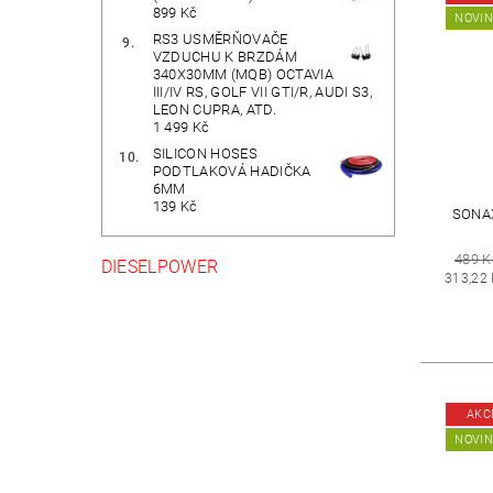
899 Kč
NOVI
RS3 USMĚRŇOVAČE
VZDUCHU K BRZDÁM
340X30MM (MQB) OCTAVIA
III/IV RS, GOLF VII GTI/R, AUDI S3,
LEON CUPRA, ATD.
1 499 Kč
SILICON HOSES
PODTLAKOVÁ HADIČKA
6MM
139 Kč
SONA
489 K
DIESELPOWER
313,22
AKC
NOVI