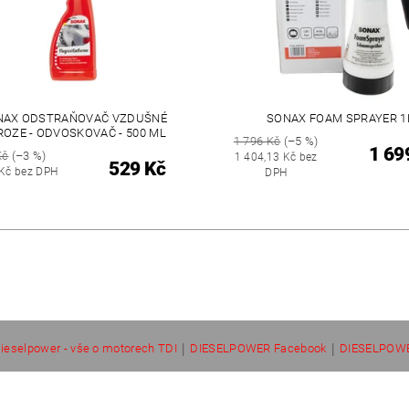
NAX ODSTRAŇOVAČ VZDUŠNÉ
SONAX FOAM SPRAYER 1
OZE - ODVOSKOVAČ - 500 ML
1 796 Kč
(–5 %)
1 69
Kč
(–3 %)
1 404,13 Kč bez
529 Kč
 Kč bez DPH
DPH
|
|
ieselpower - vše o motorech TDI
DIESELPOWER Facebook
DIESELPOWE