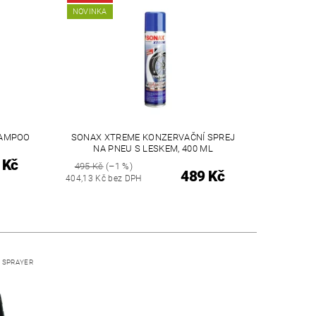
NOVINKA
HAMPOO
SONAX XTREME KONZERVAČNÍ SPREJ
NA PNEU S LESKEM, 400 ML
 Kč
495 Kč
(–1 %)
489 Kč
404,13 Kč bez DPH
 SPRAYER