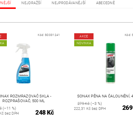
VNĚJŠÍ
NEJDRAŽŠÍ
NEJPRODÁVANĚJŠÍ
ABECEDNĚ
Kód:
SO331241
Kód:
E
AKCE
NKA
NOVINKA
ONAX ROZMRAZOVAČ SKLA -
SONAX PĚNA NA ČALOUNĚNÍ, 
ROZPRAŠOVAČ, 500 ML
279 Kč
(–3 %)
269
č
(–11 %)
222,31 Kč bez DPH
248 Kč
 Kč bez DPH