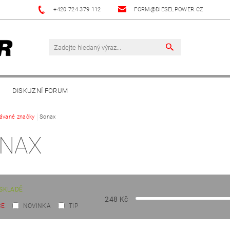
+420 724 379 112
FORM@DIESELPOWER.CZ
DISKUZNÍ FORUM
ávané značky
Sonax
NAX
SKLADĚ
248
Kč
CE
NOVINKA
TIP