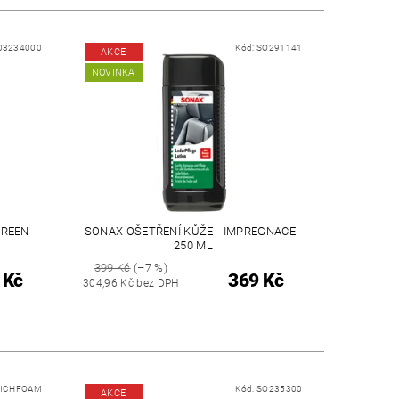
03234000
Kód:
SO291141
AKCE
NOVINKA
GREEN
SONAX OŠETŘENÍ KŮŽE - IMPREGNACE -
250 ML
399 Kč
(–7 %)
 Kč
369 Kč
304,96 Kč bez DPH
RICHFOAM
Kód:
SO235300
AKCE