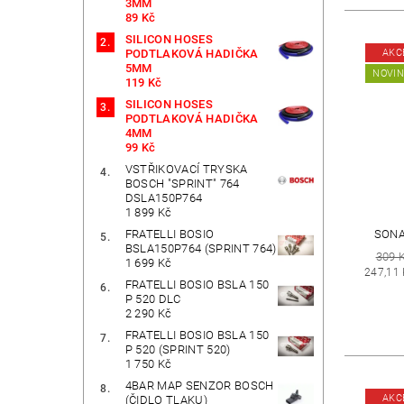
3MM
89 Kč
SILICON HOSES
AKC
PODTLAKOVÁ HADIČKA
5MM
NOVI
119 Kč
SILICON HOSES
PODTLAKOVÁ HADIČKA
4MM
99 Kč
VSTŘIKOVACÍ TRYSKA
BOSCH "SPRINT" 764
DSLA150P764
1 899 Kč
SONA
FRATELLI BOSIO
BSLA150P764 (SPRINT 764)
309 
1 699 Kč
247,11
FRATELLI BOSIO BSLA 150
P 520 DLC
2 290 Kč
FRATELLI BOSIO BSLA 150
P 520 (SPRINT 520)
1 750 Kč
4BAR MAP SENZOR BOSCH
AKC
(ČIDLO TLAKU)