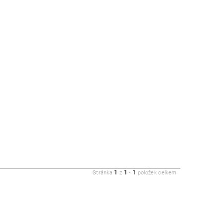
1
1
1
Stránka
z
-
položek celkem