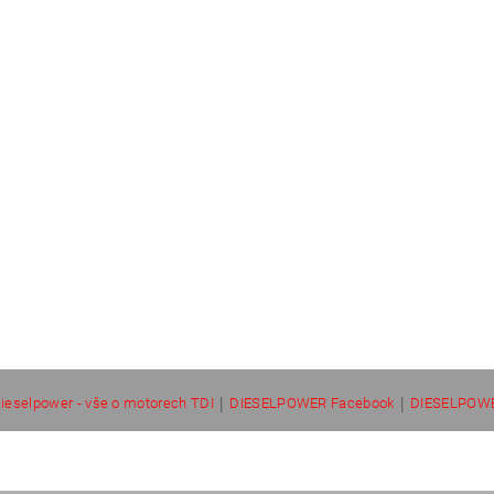
|
|
ieselpower - vše o motorech TDI
DIESELPOWER Facebook
DIESELPOWE