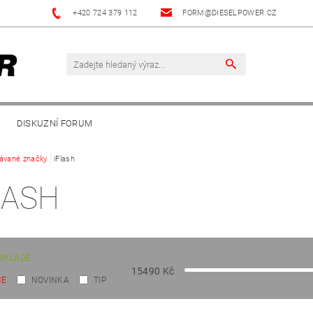
+420 724 379 112
FORM@DIESELPOWER.CZ
DISKUZNÍ FORUM
ávané značky
iFlash
LASH
SKLADĚ
15490
Kč
CE
NOVINKA
TIP