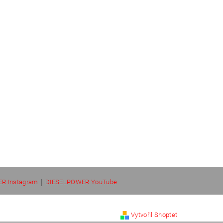
|
R Instagram
DIESELPOWER YouTube
Vytvořil Shoptet