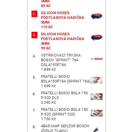
3MM
89 Kč
SILICON HOSES
PODTLAKOVÁ HADIČKA
5MM
119 Kč
SILICON HOSES
PODTLAKOVÁ HADIČKA
4MM
99 Kč
VSTŘIKOVACÍ TRYSKA
BOSCH "SPRINT" 764
DSLA150P764
1 899 Kč
FRATELLI BOSIO
BSLA150P764 (SPRINT 764)
1 699 Kč
FRATELLI BOSIO BSLA 150
P 520 DLC
2 290 Kč
FRATELLI BOSIO BSLA 150
P 520 (SPRINT 520)
1 750 Kč
4BAR MAP SENZOR BOSCH
(ČIDLO TLAKU)