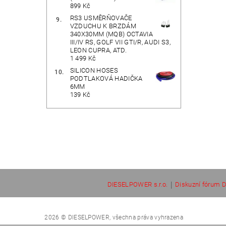
899 Kč
RS3 USMĚRŇOVAČE
VZDUCHU K BRZDÁM
340X30MM (MQB) OCTAVIA
III/IV RS, GOLF VII GTI/R, AUDI S3,
LEON CUPRA, ATD.
1 499 Kč
SILICON HOSES
PODTLAKOVÁ HADIČKA
6MM
139 Kč
|
DIESELPOWER s.r.o.
Diskuzní fórum D
2026 © DIESELPOWER, všechna práva vyhrazena