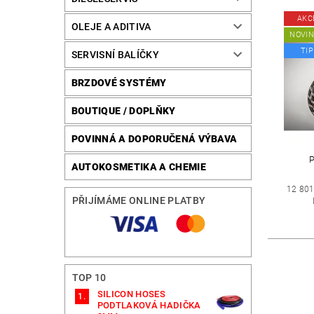
AKC
OLEJE A ADITIVA
NOVI
TIP
SERVISNÍ BALÍČKY
BRZDOVÉ SYSTÉMY
BOUTIQUE / DOPLŇKY
POVINNÁ A DOPORUČENÁ VÝBAVA
AUTOKOSMETIKA A CHEMIE
12 801
PŘIJÍMÁME ONLINE PLATBY
TOP 10
SILICON HOSES
PODTLAKOVÁ HADIČKA