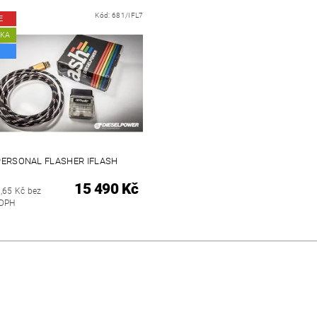
Kód:
681/IFL7
E
NKA
PERSONAL FLASHER IFLASH
15 490 Kč
,65 Kč bez
DPH