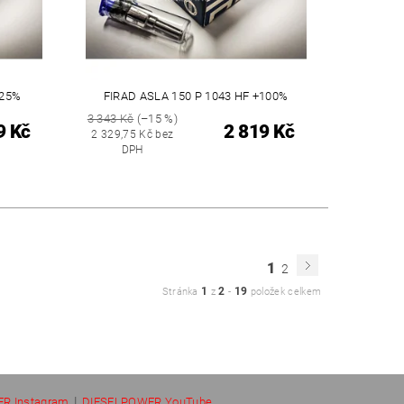
+25%
FIRAD ASLA 150 P 1043 HF +100%
3 343 Kč
(–15 %)
9 Kč
2 819 Kč
2 329,75 Kč bez
DPH
1
2
1
2
19
Stránka
z
-
položek celkem
|
R Instagram
DIESELPOWER YouTube