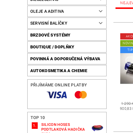
NEJLE
OLEJE A ADITIVA
SERVISNÍ BALÍČKY
BRZDOVÉ SYSTÉMY
AKC
NOVI
BOUTIQUE / DOPLŇKY
TIP
POVINNÁ A DOPORUČENÁ VÝBAVA
AUTOKOSMETIKA A CHEMIE
PŘIJÍMÁME ONLINE PLATBY
1 290 
900,83
TOP 10
SILICON HOSES
PODTLAKOVÁ HADIČKA