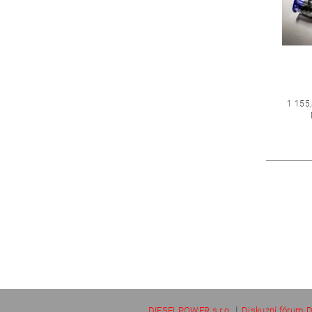
1 155
|
DIESELPOWER s.r.o.
Diskuzní fórum D