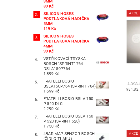
3MM
89 Kč
AKCE
SILICON HOSES
PODTLAKOVÁ HADIČKA
5MM
119 Kč
SILICON HOSES
PODTLAKOVÁ HADIČKA
4MM
99 Kč
VSTŘIKOVACÍ TRYSKA
BOSCH "SPRINT" 764
DSLA150P764
1 899 Kč
FRATELLI BOSIO
1 398 
BSLA150P764 (SPRINT 764)
981,82
1 699 Kč
FRATELLI BOSIO BSLA 150
P 520 DLC
2 290 Kč
FRATELLI BOSIO BSLA 150
P 520 (SPRINT 520)
1 750 Kč
4BAR MAP SENZOR BOSCH
AKCE
(ČIDLO TLAKU)