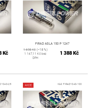
FIRAD ASLA 150 P 1247
1 698 Kč
(–18 %)
8 Kč
1 388 Kč
1 147,11 Kč bez
DPH
D1043-25
Kód:
FIRAD1043-100
AKCE