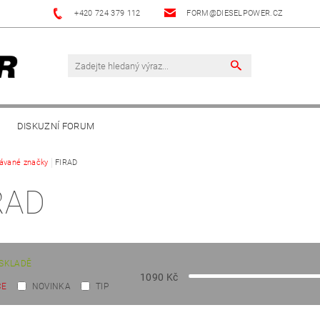
+420 724 379 112
FORM@DIESELPOWER.CZ
DISKUZNÍ FORUM
ávané značky
FIRAD
RAD
SKLADĚ
1090
Kč
CE
NOVINKA
TIP