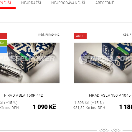
VNĚJŠÍ
NEJDRAŽŠÍ
NEJPRODÁVANĚJŠÍ
ABECEDNĚ
Kód:
FIRAD442
Kód:
F
E
AKCE
NKA
FIRAD ASLA 150P 442
FIRAD ASLA 150 P 1045
Kč
(–15 %)
1 398 Kč
(–15 %)
1 090 Kč
1 18
 Kč bez DPH
981,82 Kč bez DPH