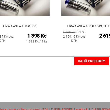
FIRAD ASLA 150 P 800
FIRAD ASLA 150 P 1043 HF 
2 655 Kč
(–1 %)
1 398 Kč
2 61
,37 Kč bez
2 164,46 Kč bez
DPH
DPH
1 398 Kč / 1 ks
DALŠÍ PRODUKTY
|
|
ieselpower - vše o motorech TDI
DIESELPOWER Facebook
DIESELPOWE