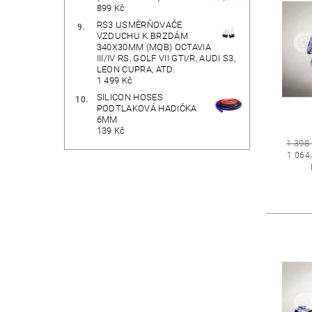
899 Kč
RS3 USMĚRŇOVAČE
VZDUCHU K BRZDÁM
340X30MM (MQB) OCTAVIA
III/IV RS, GOLF VII GTI/R, AUDI S3,
LEON CUPRA, ATD.
1 499 Kč
SILICON HOSES
PODTLAKOVÁ HADIČKA
6MM
139 Kč
1 398
1 064