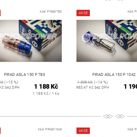
Kód:
FIRAD783
Kód:
F
AKCE
FIRAD ASLA 150 P 783
FIRAD ASLA 150 P 1042
Kč
(–15 %)
1 398 Kč
(–14 %)
1 188 Kč
1 19
 Kč bez DPH
983,47 Kč bez DPH
1 188 Kč / 1 ks
Kód:
FIRAD1043
Kód:
F
AKCE