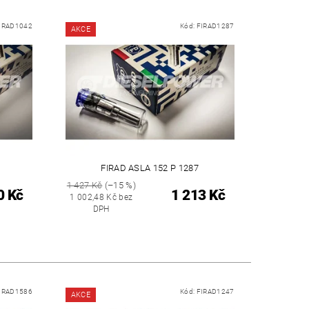
IRAD1042
Kód:
FIRAD1287
AKCE
FIRAD ASLA 152 P 1287
1 427 Kč
(–15 %)
0 Kč
1 213 Kč
1 002,48 Kč bez
DPH
IRAD1586
Kód:
FIRAD1247
AKCE