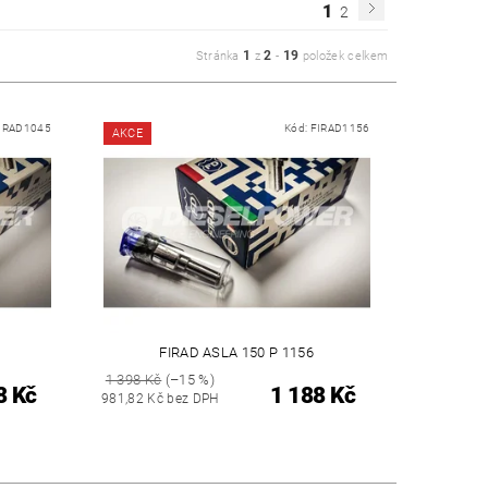
1
2
1
2
19
Stránka
z
-
položek celkem
IRAD1045
Kód:
FIRAD1156
AKCE
FIRAD ASLA 150 P 1156
1 398 Kč
(–15 %)
8 Kč
1 188 Kč
981,82 Kč bez DPH