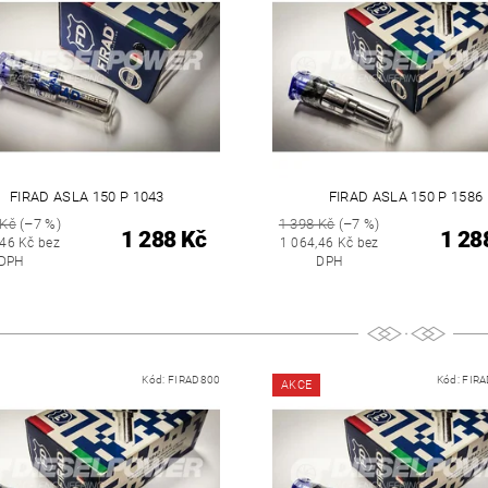
FIRAD ASLA 150 P 1043
FIRAD ASLA 150 P 1586
 Kč
(–7 %)
1 398 Kč
(–7 %)
1 288 Kč
1 28
,46 Kč bez
1 064,46 Kč bez
DPH
DPH
Kód:
FIRAD800
Kód:
FIRA
AKCE