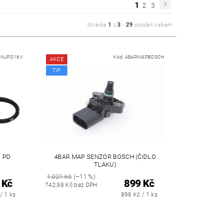
1
2
3
1
3
29
Stránka
z
-
položek celkem
INJPD16V
Kód:
4BARMAPBOSCH
AKCE
TIP
 PD
4BAR MAP SENZOR BOSCH (ČIDLO
TLAKU)
1 021 Kč
(–11 %)
 Kč
899 Kč
742,98 Kč bez DPH
/ 1 ks
899 Kč / 1 ks