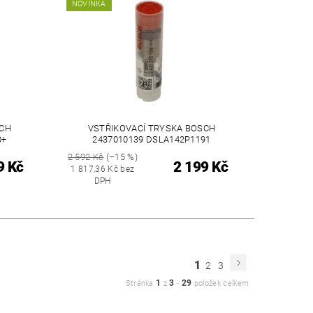
NOVINKA
SCH
VSTŘIKOVACÍ TRYSKA BOSCH
0+
2437010139 DSLA142P1191
2 592 Kč
(–15 %)
9 Kč
2 199 Kč
1 817,36 Kč bez
DPH
1
2
3
1
3
29
Stránka
z
-
položek celkem