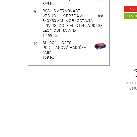
899 Kč
AKC
RS3 USMĚRŇOVAČE
VZDUCHU K BRZDÁM
NOVI
340X30MM (MQB) OCTAVIA
III/IV RS, GOLF VII GTI/R, AUDI S3,
LEON CUPRA, ATD.
1 499 Kč
SILICON HOSES
PODTLAKOVÁ HADIČKA
6MM
139 Kč
V
2 118
1 610