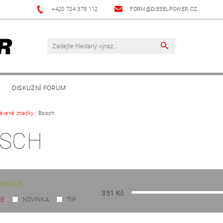
+420 724 379 112
FORM@DIESELPOWER.CZ
DISKUZNÍ FORUM
ávané značky
Bosch
SCH
SKLADĚ
351
Kč
CE
NOVINKA
TIP