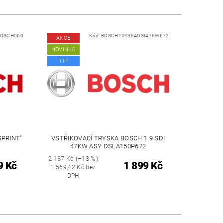
BOSCH060
Kód:
BOSCHTRYSKADSI47KW672
AKCE
NOVINKA
TIP
SPRINT"
VSTŘIKOVACÍ TRYSKA BOSCH 1.9 SDI
47KW ASY DSLA150P672
2 187 Kč
(–13 %)
9 Kč
1 899 Kč
1 569,42 Kč bez
DPH