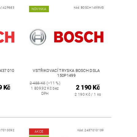
A142P683
Kód:
BOSCH1499MS
NOVINKA
437 010
VSTŘIKOVACÍ TRYSKA BOSCH DSLA
150P1499
2 488 Kč
(–11 %)
9 Kč
2 190 Kč
1 809,92 Kč bez
DPH
2 190 Kč / 1 ks
37010092
Kód:
2437010139
AKCE