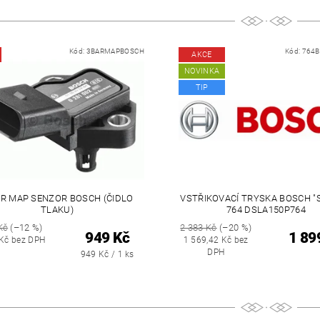
Kód:
3BARMAPBOSCH
Kód:
764
AKCE
NOVINKA
TIP
AR MAP SENZOR BOSCH (ČIDLO
VSTŘIKOVACÍ TRYSKA BOSCH "
TLAKU)
764 DSLA150P764
Kč
(–12 %)
2 383 Kč
(–20 %)
949 Kč
1 89
 Kč bez DPH
1 569,42 Kč bez
DPH
949 Kč / 1 ks