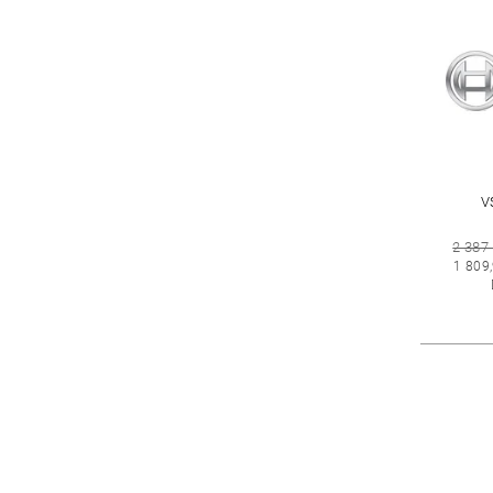
V
2 387
1 809