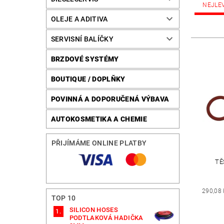
NEJLE
OLEJE A ADITIVA
SERVISNÍ BALÍČKY
BRZDOVÉ SYSTÉMY
BOUTIQUE / DOPLŇKY
POVINNÁ A DOPORUČENÁ VÝBAVA
AUTOKOSMETIKA A CHEMIE
PŘIJÍMÁME ONLINE PLATBY
TĚ
290,08
TOP 10
SILICON HOSES
PODTLAKOVÁ HADIČKA