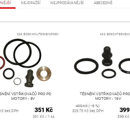
VNĚJŠÍ
NEJDRAŽŠÍ
NEJPRODÁVANĚJŠÍ
ABECEDNĚ
Kód:
BOSCHINJTESNENIPD8V
Kód:
BOSCHTESNENI
SNĚNÍ VSTŘIKOVAČŮ PRO PD
TĚSNĚNÍ VSTŘIKOVAČŮ PRO
MOTORY - 8V
MOTORY - 16V
435 Kč
(–8 %)
351 Kč
399
 Kč bez DPH
329,75 Kč bez DPH
351 Kč / 1 ks
399 Kč 