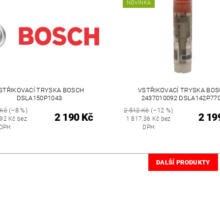
NOVINKA
STŘIKOVACÍ TRYSKA BOSCH
VSTŘIKOVACÍ TRYSKA BO
DSLA150P1043
2437010092 DSLA142P77
 Kč
(–8 %)
2 512 Kč
(–12 %)
2 190 Kč
2 19
,92 Kč bez
1 817,36 Kč bez
DPH
DPH
DALŠÍ PRODUKTY