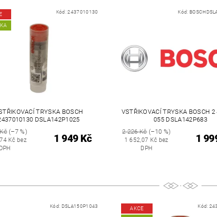
Kód:
2437010130
Kód:
BOSCHDSL
E
NKA
STŘIKOVACÍ TRYSKA BOSCH
VSTŘIKOVACÍ TRYSKA BOSCH 2 
2437010130 DSLA142P1025
055 DSLA142P683
 Kč
(–7 %)
2 226 Kč
(–10 %)
1 949 Kč
1 99
,74 Kč bez
1 652,07 Kč bez
DPH
DPH
Kód:
DSLA150P1043
Kód:
24
AKCE