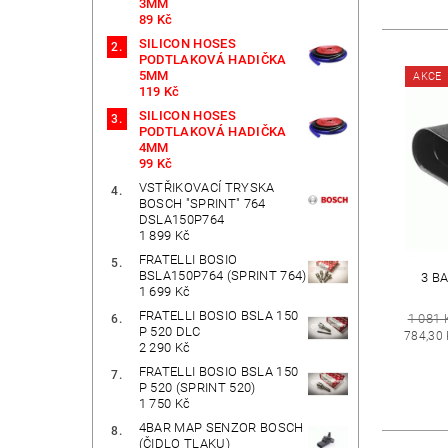
3MM
89 Kč
SILICON HOSES
PODTLAKOVÁ HADIČKA
5MM
AKCE
119 Kč
SILICON HOSES
PODTLAKOVÁ HADIČKA
4MM
99 Kč
VSTŘIKOVACÍ TRYSKA
BOSCH "SPRINT" 764
DSLA150P764
1 899 Kč
FRATELLI BOSIO
BSLA150P764 (SPRINT 764)
3 B
1 699 Kč
FRATELLI BOSIO BSLA 150
1 081 
P 520 DLC
784,30
2 290 Kč
FRATELLI BOSIO BSLA 150
P 520 (SPRINT 520)
1 750 Kč
4BAR MAP SENZOR BOSCH
(ČIDLO TLAKU)