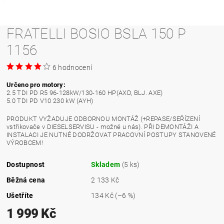
FRATELLI BOSIO BSLA 150 P
1156
6 hodnocení
Určeno pro motory:
2.5 TDI PD R5 96-128kW/130-160 HP(AXD, BLJ. AXE)
5.0 TDI PD V10 230 kW (AYH)
PRODUKT VYŽADUJE ODBORNOU MONTÁŽ (+REPASE/SEŘÍZENÍ
vstřikovače v DIESELSERVISU - možné u nás). PŘI DEMONTÁŽI A
INSTALACI JE NUTNÉ DODRŽOVAT PRACOVNÍ POSTUPY STANOVENÉ
VÝROBCEM!
Dostupnost
Skladem
(5 ks)
Běžná cena
2 133 Kč
Ušetříte
134 Kč
(–6 %)
1 999 Kč