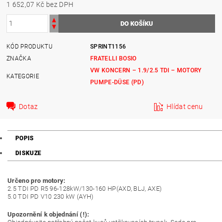
1 652,07 Kč bez DPH
KÓD PRODUKTU
SPRINT1156
ZNAČKA
FRATELLI BOSIO
VW KONCERN – 1.9/2.5 TDI – MOTORY
KATEGORIE
PUMPE-DÜSE (PD)
Dotaz
Hlídat cenu
POPIS
DISKUZE
Určeno pro motory:
2.5 TDI PD R5 96-128kW/130-160 HP(AXD, BLJ, AXE)
5.0 TDI PD V10 230 kW (AYH)
Upozornění k objednání (!):