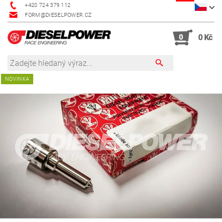
+420 724 379 112
FORM@DIESELPOWER.CZ
0
0 Kč
NOVINKA