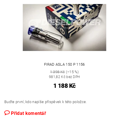
FIRAD ASLA 150 P 1156
1 398 Kč
(–15 %)
981,82 Kč bez DPH
1 188 Kč
Buďte první, kdo napíše příspěvek k této položce.
Přidat komentář