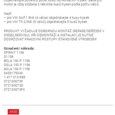
Objednávejte potřebný počet kusů vstřikovacích trysek. Sada pro
motor je vždy složena z několika kusů trysek podle počtu válců.
Např.
– pro VW Golf 1.9tdi (4 válce) objednávejte 4 kusy trysek
– pro VW T5 2.5tdi (5 válců) objednávejte 5 kusů trysek
PRODUKT VYŽADUJE ODBORNOU MONTÁŽ (REPASE/SEŘÍZENÍ V
DIESELSERVISU). PŘI DEMONTÁŽI A INSTALACI JE NUTNÉ
DODRŽOVAT PRACOVNÍ POSTUPY STANOVENÉ VÝROBCEM!
Označení/ náhrada:
SPRINT 1156
S1156
BSLA 150 P 1156
DSLA 150 P 1156
ASLA 150 P 1156
0433175343
1 417 010 985
07Z130073F
07Z130073D
07Z130073FX
AKCE