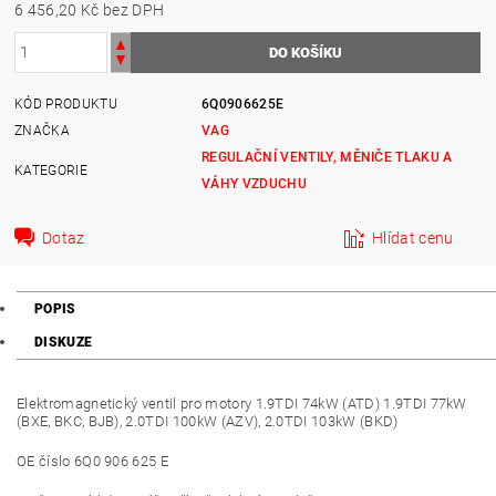
6 456,20 Kč bez DPH
KÓD PRODUKTU
6Q0906625E
ZNAČKA
VAG
REGULAČNÍ VENTILY, MĚNIČE TLAKU A
KATEGORIE
VÁHY VZDUCHU
Dotaz
Hlídat cenu
POPIS
DISKUZE
Elektromagnetický ventil pro motory 1.9TDI 74kW (ATD) 1.9TDI 77kW
(BXE, BKC, BJB), 2.0TDI 100kW (AZV), 2.0TDI 103kW (BKD)
OE číslo 6Q0 906 625 E