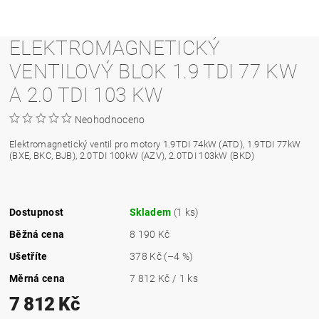
ELEKTROMAGNETICKÝ
VENTILOVÝ BLOK 1.9 TDI 77 KW
A 2.0 TDI 103 KW
Neohodnoceno
Elektromagnetický ventil pro motory 1.9TDI 74kW (ATD), 1.9TDI 77kW
(BXE, BKC, BJB), 2.0TDI 100kW (AZV), 2.0TDI 103kW (BKD)
Dostupnost
Skladem
(1 ks)
Běžná cena
8 190 Kč
Ušetříte
378 Kč
(–4 %)
Měrná cena
7 812 Kč / 1 ks
7 812 Kč