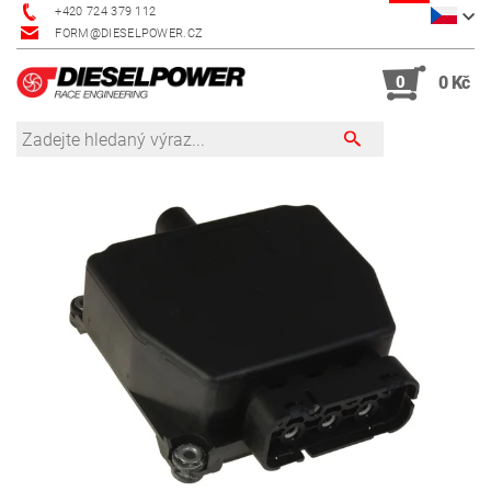
+420 724 379 112
FORM@DIESELPOWER.CZ
0
0 Kč