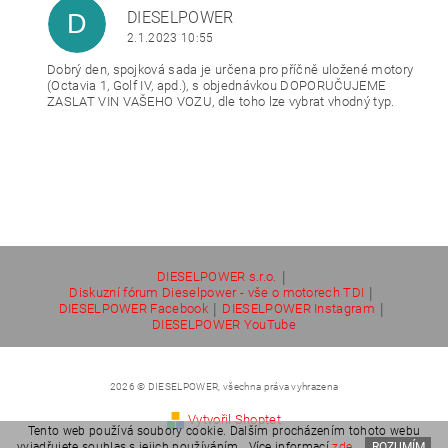
DIESELPOWER
D
2.1.2023 10:55
Dobrý den, spojková sada je určena pro příčně uložené motory
(Octavia 1, Golf IV, apd.), s objednávkou DOPORUČUJEME
ZASLAT VIN VAŠEHO VOZU, dle toho lze vybrat vhodný typ.
|
DIESELPOWER s.r.o.
|
Diskuzní fórum Dieselpower - vše o motorech TDI
|
|
DIESELPOWER Facebook
DIESELPOWER Instagram
DIESELPOWER YouTube
2026 © DIESELPOWER, všechna práva vyhrazena
Vytvořil Shoptet
Tento web používá soubory cookie. Dalším procházením tohoto webu
vyjadřujete souhlas s jejich používáním.. Více informací
zde
.
ROZUMÍM