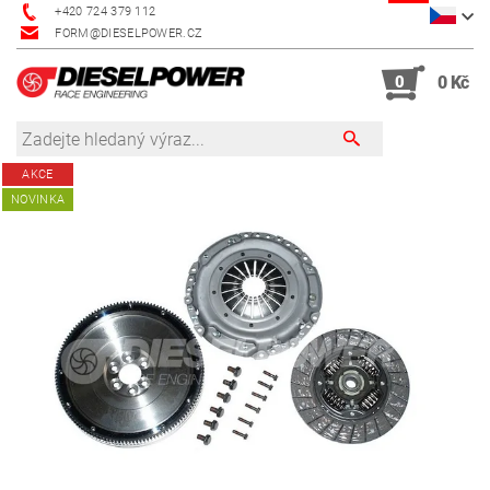
+420 724 379 112
FORM@DIESELPOWER.CZ
0
0 Kč
AKCE
NOVINKA