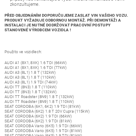
zkonzultujeme.
PŘED OBJEDNÁNÍM DOPORUČUJEME ZASLAT VIN VAŠEHO VOZU.
PRODUKT VYŽADUJE ODBORNOU MONTÁŽ. PŘI DEMONTÁŽI A
INSTALACI JE NUTNÉ DODRŽOVAT PRACOVNÍ POSTUPY
STANOVENÉ VÝROBCEM VOZIDLA !
Použito ve vozidlech:
AUDI A1 (8X1, 8XK) 1.6 TDI (66kW)
AUDI A1 (8X1, 8XK) 1.6 TDI (77kW)
AUDI A3 (8L1) 1.8 T (132kW)
AUDI A3 (8L1) 1.8 T (110kW)
AUDI A3 (8L1) 1.9 TDI (74kW)
AUDI TT (8N3) 1.8 T (110kW)
AUDI TT (8N3) 1.8 T (132kW)
AUDI TT Roadster (8N9) 1.8 T (132kW)
AUDI TT Roadster (8N9) 1.8 T (110kW)
SEAT CORDOBA (6K1, 6K2) 1.9 TDI (81kW)
SEAT CORDOBA (6K2) 1.8 T 20V Cupra (115kW)
SEAT CORDOBA (6K2) 1.9 TDI (66kW)
SEAT CORDOBA (6K2) 1.9 TDI (81kW)
SEAT CORDOBA Vario (6K5) 1.9 TDI (66kW)
SEAT CORDOBA Vario (6K5) 1.9 TDI (81kW)
SEAT CORDOBA Vario (6K5) 1.9 TDI (81kW)