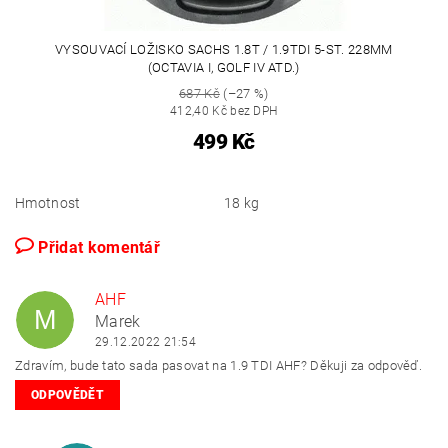
VYSOUVACÍ LOŽISKO SACHS 1.8T / 1.9TDI 5-ST. 228MM
(OCTAVIA I, GOLF IV ATD.)
687 Kč
(–27 %)
412,40 Kč bez DPH
499 Kč
Hmotnost
18 kg
Přidat komentář
AHF
M
Marek
29.12.2022 21:54
Zdravím, bude tato sada pasovat na 1.9 TDI AHF? Děkuji za odpověď.
ODPOVĚDĚT