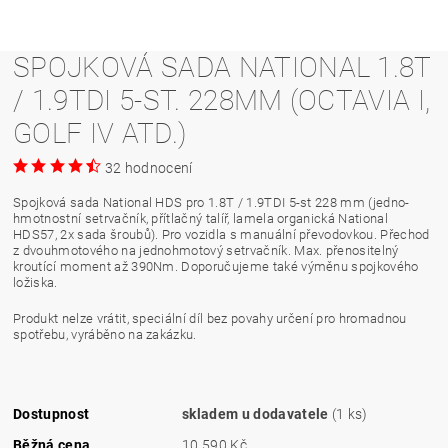
SPOJKOVÁ SADA NATIONAL 1.8T
/ 1.9TDI 5-ST. 228MM (OCTAVIA I,
GOLF IV ATD.)
32 hodnocení
Spojková sada National HDS pro 1.8T / 1.9TDI 5-st 228 mm (jedno-
hmotnostní setrvačník, přítlačný talíř, lamela organická National
HDS57, 2x sada šroubů). Pro vozidla s manuální převodovkou. Přechod
z dvouhmotového na jednohmotový setrvačník. Max. přenositelný
kroutící moment až 390Nm. Doporučujeme také výměnu spojkového
ložiska.
Produkt nelze vrátit, speciální díl bez povahy určení pro hromadnou
spotřebu, vyráběno na zakázku.
Dostupnost
skladem u dodavatele
(1 ks)
Běžná cena
10 590 Kč