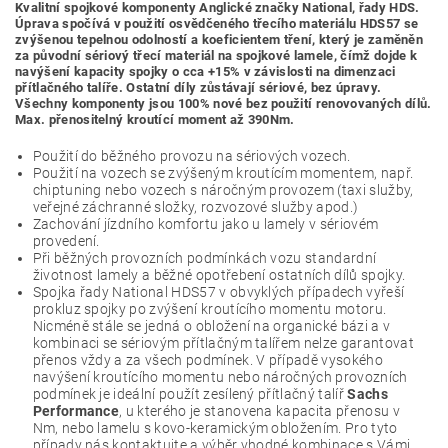
Kvalitní spojkové komponenty Anglické značky National, řady HDS.
Úprava spočívá v použití osvědčeného třecího materiálu HDS57 se
zvýšenou tepelnou odolností a koeficientem tření, který je zaměněn
za původní sériový třecí materiál na spojkové lamele, čímž dojde k
navýšení kapacity spojky o cca +15% v závislosti na dimenzaci
přítlačného talíře.
Ostatní díly zůstávají sériové, bez úpravy.
Všechny komponenty jsou 100% nové bez použití renovovaných dílů.
Max. přenositelný kroutící moment až 390Nm.
Použití do běžného provozu na sériových vozech.
Použití na vozech se zvýšeným kroutícím momentem, např.
chiptuning nebo vozech s náročným provozem (taxi služby,
veřejné záchranné složky, rozvozové služby apod.)
Zachování jízdního komfortu jako u lamely v sériovém
provedení.
Při běžných provozních podmínkách vozu standardní
životnost lamely a běžné opotřebení ostatních dílů spojky.
Spojka řady National HDS57 v obvyklých případech vyřeší
prokluz spojky po zvýšení kroutícího momentu motoru.
Nicméně stále se jedná o obložení na organické bázi a v
kombinaci se sériovým přítlačným talířem nelze garantovat
přenos vždy a za všech podmínek. V případě vysokého
navýšení kroutícího momentu nebo náročných provozních
podmínek je ideální použít zesílený přítlačný talíř
Sachs
Performance
, u kterého je stanovena kapacita přenosu v
Nm, nebo lamelu s kovo-keramickým obložením. Pro tyto
případy nás kontaktujte a výběr vhodné kombinace s Vámi