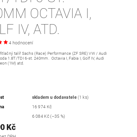
0MM OCTAVIA I,
F IV, ATD.
4 hodnocení
řítlačný talíř Sachs (Race) Performance (ZF SRE) VW / Audi
Škoda 1.8T/TDI 6-st. 240mm.
Octavia I, Fabia I, Golf IV, Audi
Leon (1M) atd.
st
skladem u dodavatele
(1 ks)
na
16 974 Kč
6 084 Kč
(–35 %)
90 Kč
9 000 Kč bez DPH