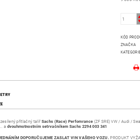
KÓD PROD
ZNAČKA
KATEGORI
ETRY
ZE
zesílený přítlačný talíř
Sachs (Race) Perfomrance
(ZF SRE) VW / Audi / Se
... a
dvouhmotnostním setrvačníkem Sachs 2294 003 341
JEDNÁNÍM DOPORUČUJEME ZASLAT VIN VAŠEHO VOZU.
PRODUKT VYŽA