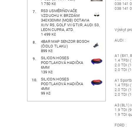
1 750 Kč
038 141 0
038 141 
RS3 USMĚRŇOVAČE
VZDUCHU K BRZDÁM
340X30MM (MQB) OCTAVIA
III/IV RS, GOLF VII GTI/R, AUDI S3,
LEON CUPRA, ATD.
Výskyt pr
1 499 Kč
AUDI :
4BAR MAP SENZOR BOSCH
(ČIDLO TLAKU)
899 Kč
A1 (8X1, 
SILICON HOSES
1.4 TFSI (
PODTLAKOVÁ HADIČKA
2.0 TDI (1
6MM
2.0 TDI (1
139 Kč
SILICON HOSES
A1 Sportb
PODTLAKOVÁ HADIČKA
1.4 TFSI (
4MM
2.0 TDI (1
99 Kč
2.0 TDI (1
A3 (8L1) i
1.9 TDI (
1.9 TDI q
FORD :