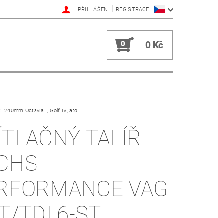
|
PŘIHLÁŠENÍ
REGISTRACE
0
0 Kč
. 240mm Octavia I, Golf IV, atd.
ÍTLAČNÝ TALÍŘ
CHS
RFORMANCE VAG
T/TDI 6-ST.