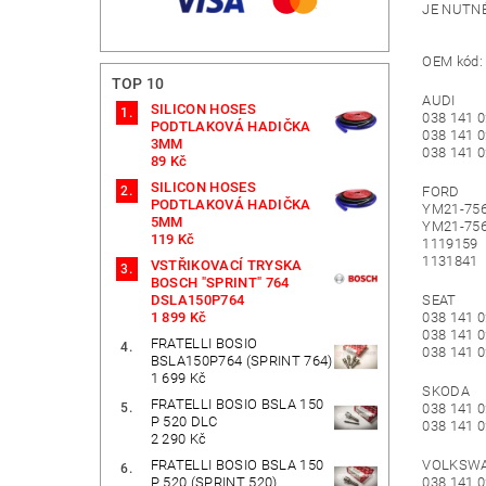
JE NUTN
OEM kód:
TOP 10
AUDI
SILICON HOSES
038 141 0
PODTLAKOVÁ HADIČKA
038 141 0
3MM
038 141 
89 Kč
SILICON HOSES
FORD
PODTLAKOVÁ HADIČKA
YM21-75
5MM
YM21-75
119 Kč
1119159
1131841
VSTŘIKOVACÍ TRYSKA
BOSCH "SPRINT" 764
DSLA150P764
SEAT
1 899 Kč
038 141 0
038 141 0
FRATELLI BOSIO
038 141 
BSLA150P764 (SPRINT 764)
1 699 Kč
SKODA
FRATELLI BOSIO BSLA 150
038 141 0
P 520 DLC
038 141 
2 290 Kč
FRATELLI BOSIO BSLA 150
VOLKSW
P 520 (SPRINT 520)
038 141 0