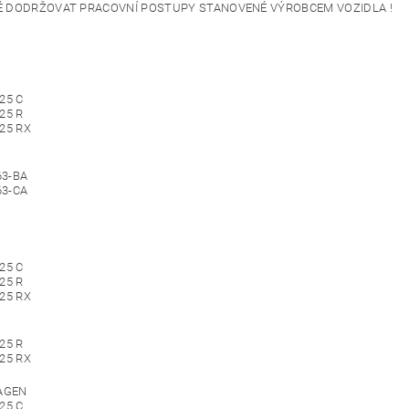
É DODRŽOVAT PRACOVNÍ POSTUPY STANOVENÉ VÝROBCEM VOZIDLA !
25 C
25 R
025 RX
63-BA
63-CA
25 C
25 R
025 RX
25 R
025 RX
AGEN
25 C