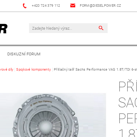
+420 724 379 112
FORM@DIESELPOWER.CZ
DISKUZNÍ FORUM
rové díly
Spojkové komponenty
Přítlačný talíř Sachs Performance VAG 1.8T/TDI 6-st
PŘ
SA
PE
1.8