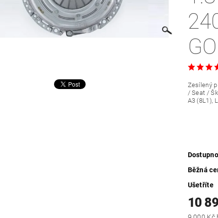
24
GOL
Zesílený p
/ Seat / 
A3 (8L1), 
Dostupno
Běžná ce
Ušetříte
10 8