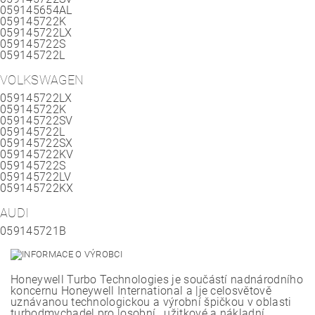
059145654AL
059145722K
059145722LX
059145722S
059145722L
VOLKSWAGEN
059145722LX
059145722K
059145722SV
059145722L
059145722SX
059145722KV
059145722S
059145722LV
059145722KX
AUDI
059145721B
Honeywell Turbo Technologies je součástí nadnárodního
koncernu Honeywell International a |je celosvětově
uznávanou technologickou a výrobní špičkou v oblasti
turbodmychadel pro |osobní , užitkové a nákladní