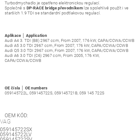
Turbodmychadlo je opatřeno elektronickou regulací.
Společně s
DP-RACE bridge převodníkem
lze spolehlivě použít i ve
starších 1.9 TDI se standardní podtlakovou regulací.
Aplikace │ Application
Audi A4 3. TDI (B8) 2967 ccm, From 2007, 176 kW, CAPA/CCWA/CCWB
Audi A5 3.0 TDI 2967 ccm, From 2007, 176 kW, CAPA/CCWA/CCWB
Audi Q5 3.0 TDI 2967 ccm, From 2007, 176 kW, CAPA/CCWA/CCWB
Audi A6 3.0 TDI (C6) 2967 ccm, From 2005, 176 KW,
CAPA/CCWA/CCWB
OE čísla │ OE numbers
059145722L, 059145722S, 059145721B, 059 145 722S
OEM KÓD:
VAG
059145722SX
059145722LV
059145722SV