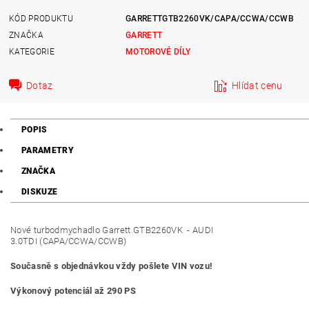
KÓD PRODUKTU
GARRETTGTB2260VK/CAPA/CCWA/CCWB
ZNAČKA
GARRETT
KATEGORIE
MOTOROVÉ DÍLY
Dotaz
Hlídat cenu
POPIS
PARAMETRY
ZNAČKA
DISKUZE
Nové turbodmychadlo Garrett GTB2260VK - AUDI
3.0TDI (CAPA/CCWA/CCWB)
Současně s objednávkou vždy pošlete VIN vozu!
Výkonový potenciál až 290 PS