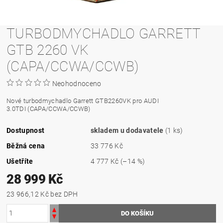
TURBODMYCHADLO GARRETT
GTB 2260 VK
(CAPA/CCWA/CCWB)
Neohodnoceno
Nové turbodmychadlo Garrett GTB2260VK pro AUDI
3.0TDI (CAPA/CCWA/CCWB)
Dostupnost
skladem u dodavatele
(1 ks)
Běžná cena
33 776 Kč
Ušetříte
4 777 Kč
(–14 %)
28 999 Kč
23 966,12 Kč bez DPH