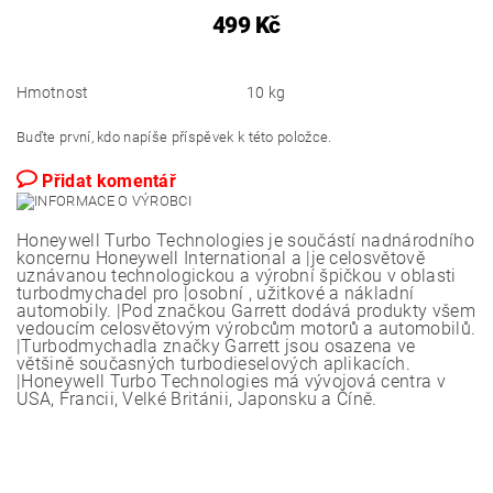
499 Kč
Hmotnost
10 kg
Buďte první, kdo napíše příspěvek k této položce.
Přidat komentář
Honeywell Turbo Technologies je součástí nadnárodního
koncernu Honeywell International a |je celosvětově
uznávanou technologickou a výrobní špičkou v oblasti
turbodmychadel pro |osobní , užitkové a nákladní
automobily. |Pod značkou Garrett dodává produkty všem
vedoucím celosvětovým výrobcům motorů a automobilů.
|Turbodmychadla značky Garrett jsou osazena ve
většině současných turbodieselových aplikacích.
|Honeywell Turbo Technologies má vývojová centra v
USA, Francii, Velké Británii, Japonsku a Číně.