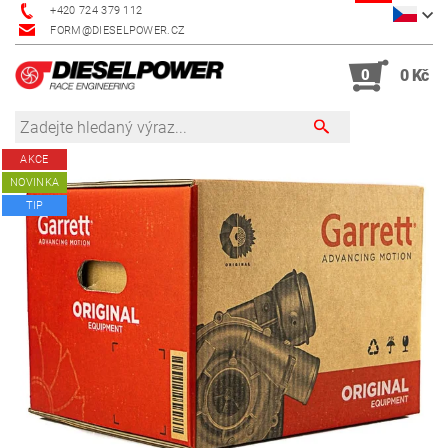
+420 724 379 112
FORM@DIESELPOWER.CZ
0
0 Kč
AKCE
NOVINKA
TIP