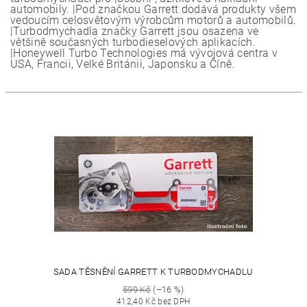
automobily. |Pod značkou Garrett dodává produkty všem
vedoucím celosvětovým výrobcům motorů a automobilů.
|Turbodmychadla značky Garrett jsou osazena ve
většině současných turbodieselových aplikacích.
|Honeywell Turbo Technologies má vývojová centra v
USA, Francii, Velké Británii, Japonsku a Číně.
SADA TĚSNĚNÍ GARRETT K TURBODMYCHADLU
599 Kč
(–16 %)
412,40 Kč bez DPH