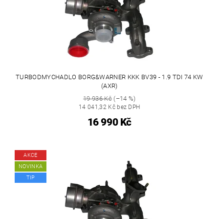
TURBODMYCHADLO BORG&WARNER KKK BV39 - 1.9 TDI 74 KW
(AXR)
19 936 Kč
(–14 %)
14 041,32 Kč bez DPH
16 990 Kč
AKCE
NOVINKA
TIP