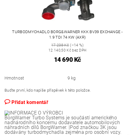
TURBODMYCHADLO BORG&WARNER KKK BV39 EXCHANGE -
1.9 TDI 74 KW (AXR)
17 238 Kč
(–14 %)
12 140,50 Kč bez DPH
14 690 Kč
Hmotnost
9 kg
Buďte první, kdo napíše příspěvek k této položce.
Přidat komentář
BorgWarner Turbo Systems je součástí amerického
nadnárodního koncernu dodavatele automobilových
náhradních dílů BorgWarner. |Pod značkou 3K jsou
dodávány turbodmychadla zejména pro osobní vozy.