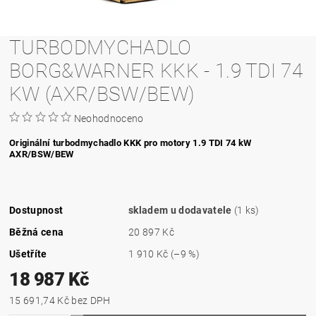
TURBODMYCHADLO
BORG&WARNER KKK - 1.9 TDI 74
KW (AXR/BSW/BEW)
Neohodnoceno
Originální turbodmychadlo KKK pro motory 1.9 TDI
74 kW
AXR/BSW/BEW
Dostupnost
skladem u dodavatele
(1 ks)
Běžná cena
20 897 Kč
Ušetříte
1 910 Kč
(–9 %)
18 987 Kč
15 691,74 Kč bez DPH