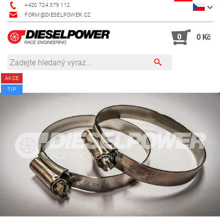
+420 724 379 112
FORM@DIESELPOWER.CZ
0
0 Kč
AKCE
TIP