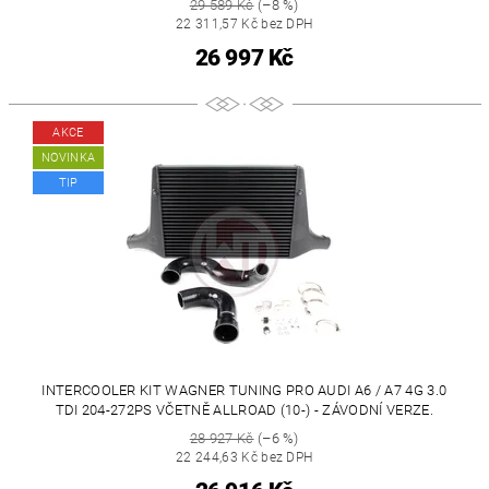
29 589 Kč
(–8 %)
22 311,57 Kč bez DPH
26 997 Kč
AKCE
NOVINKA
TIP
INTERCOOLER KIT WAGNER TUNING PRO AUDI A6 / A7 4G 3.0
TDI 204-272PS VČETNĚ ALLROAD (10-) - ZÁVODNÍ VERZE.
28 927 Kč
(–6 %)
22 244,63 Kč bez DPH