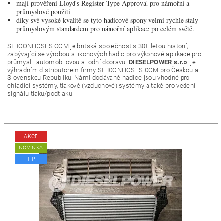
mají prověření Lloyd's Register Type Approval pro námořní a
průmyslové použití
díky své vysoké kvalitě se tyto hadicové spony velmi rychle staly
průmyslovým standardem pro námořní aplikace po celém světě.
SILICONHOSES.COM je britská společnost s 30ti letou historií,
zabývající se výrobou silikonových hadic pro výkonové aplikace pro
průmysl i automobilovou a lodní dopravu.
DIESELPOWER s.r.o
. je
výhradním distributorem firmy SILICONHOSES.COM pro Českou a
Slovenskou Republiku. Námi dodávané hadice jsou vhodné pro
chladící systémy, tlakové (vzduchové) systémy a také pro vedení
signálu tlaku/podtlaku.
AKCE
NOVINKA
TIP