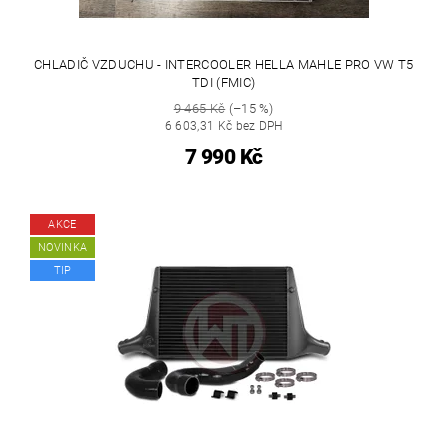
CHLADIČ VZDUCHU - INTERCOOLER HELLA MAHLE PRO VW T5
TDI (FMIC)
9 465 Kč
(–15 %)
6 603,31 Kč bez DPH
7 990 Kč
AKCE
NOVINKA
TIP