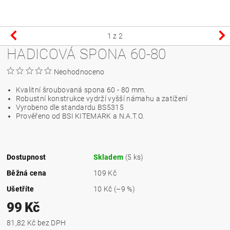
1
z 2
HADICOVÁ SPONA 60-80
Neohodnoceno
Kvalitní šroubovaná spona 60 - 80 mm.
Robustní konstrukce vydrží vyšší námahu a zatížení
Vyrobeno dle standardu BS5315
Prověřeno od BSI KITEMARK a N.A.T.O.
Dostupnost
Skladem
(5 ks)
Běžná cena
109 Kč
Ušetříte
10 Kč
(–9 %)
99 Kč
81,82 Kč bez DPH