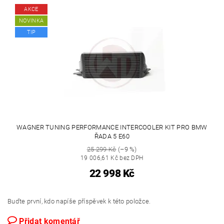
AKCE
NOVINKA
TIP
WAGNER TUNING PERFORMANCE INTERCOOLER KIT PRO BMW
ŘADA 5 E60
25 299 Kč
(–9 %)
19 006,61 Kč bez DPH
22 998 Kč
Buďte první, kdo napíše příspěvek k této položce.
Přidat komentář