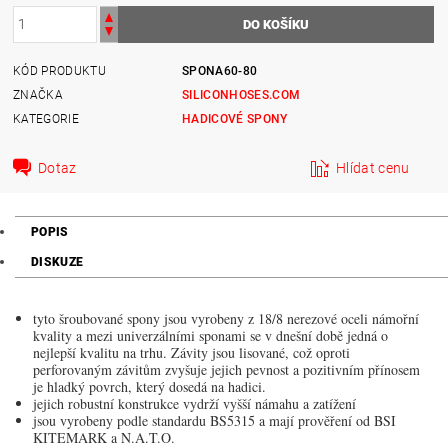
KÓD PRODUKTU
SPONA60-80
ZNAČKA
SILICONHOSES.COM
KATEGORIE
HADICOVÉ SPONY
Dotaz
Hlídat cenu
POPIS
DISKUZE
tyto šroubované spony jsou vyrobeny z 18/8 nerezové oceli námořní
kvality a mezi univerzálními sponami se v dnešní době jedná o
nejlepší kvalitu na trhu. Závity jsou lisované, což oproti
perforovaným závitům zvyšuje jejich pevnost a pozitivním přínosem
je hladký povrch, který dosedá na hadici.
jejich robustní konstrukce vydrží vyšší námahu a zatížení
jsou vyrobeny podle standardu BS5315 a mají prověření od BSI
KITEMARK a N.A.T.O.