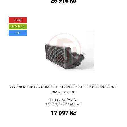
26 916 Kč
AKCE
NOVINKA
TIP
WAGNER TUNING COMPETITION INTERCOOLER KIT EVO 2 PRO
BMW F20 F30
19 889 Kč
(–9 %)
14 873,55 Kč bez DPH
17 997 Kč