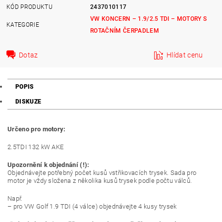
KÓD PRODUKTU
2437010117
VW KONCERN – 1.9/2.5 TDI – MOTORY S
KATEGORIE
ROTAČNÍM ČERPADLEM
Dotaz
Hlídat cenu
POPIS
DISKUZE
Určeno pro motory:
2.5TDI 132 kW AKE
Upozornění k objednání (!):
Objednávejte potřebný počet kusů vstřikovacích trysek. Sada pro
motor je vždy složena z několika kusů trysek podle počtu válců.
Např.
– pro VW Golf 1.9 TDI (4 válce) objednávejte 4 kusy trysek