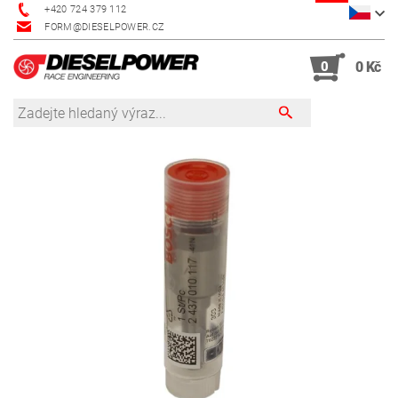
+420 724 379 112
FORM@DIESELPOWER.CZ
0
0 Kč