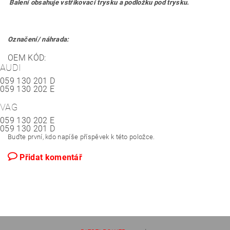
Balení obsahuje vstřikovací trysku a podložku pod trysku.
Označení/ náhrada:
OEM KÓD:
AUDI
059 130 201 D
059 130 202 E
VAG
059 130 202 E
059 130 201 D
Buďte první, kdo napíše příspěvek k této položce.
Přidat komentář