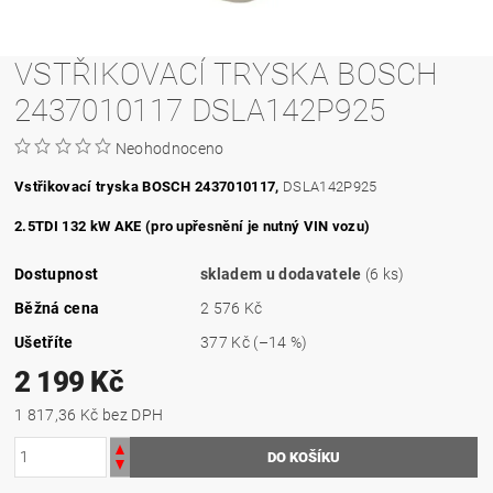
VSTŘIKOVACÍ TRYSKA BOSCH
2437010117 DSLA142P925
Neohodnoceno
Vstřikovací tryska BOSCH 2437010117,
DSLA142P925
2.5TDI 132 kW AKE (pro upřesnění je nutný VIN vozu)
Dostupnost
skladem u dodavatele
(6 ks)
Běžná cena
2 576 Kč
Ušetříte
377 Kč
(–14 %)
2 199 Kč
1 817,36 Kč bez DPH