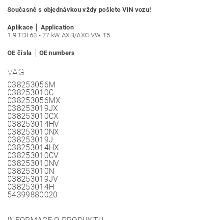
S
oučasně s objednávkou vždy pošlete VIN vozu!
Aplikace │ Application
1.9 TDI 63 - 77 kW AXB/AXC VW T5
OE čísla │ OE numbers
VAG
038253056M
038253010C
038253056MX
038253019JX
038253010CX
038253014HV
038253010NX
038253019J
038253014HX
038253010CV
038253010NV
038253010N
038253019JV
038253014H
54399880020