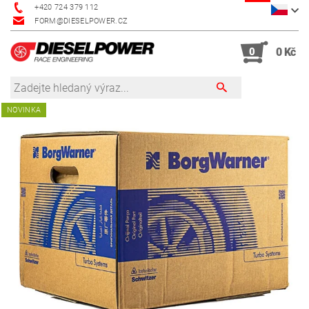
+420 724 379 112
FORM@DIESELPOWER.CZ
0
0 Kč
NOVINKA