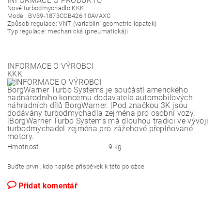
INFORMACE O PRODUKTU
Nové turbodmychadlo KKK
Model: BV39-1873CCB426.10AVAXC
Způsob regulace: VNT (variabilní geometrie lopatek)
Typ regulace: mechanická (pneumatická)|
INFORMACE O VÝROBCI
KKK
BorgWarner Turbo Systems je součástí amerického
nadnárodního koncernu dodavatele automobilových
náhradních dílů BorgWarner. |Pod značkou 3K jsou
dodávány turbodmychadla zejména pro osobní vozy.
|BorgWarner Turbo Systems má dlouhou tradici ve vývoji
turbodmychadel zejména pro zážehové přeplňované
motory.
Hmotnost
9 kg
Buďte první, kdo napíše příspěvek k této položce.
Přidat komentář