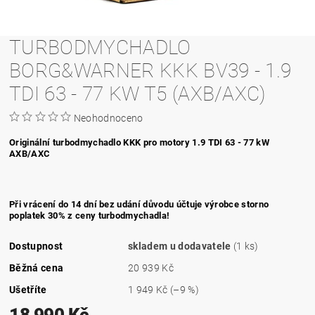
TURBODMYCHADLO
BORG&WARNER KKK BV39 - 1.9
TDI 63 - 77 KW T5 (AXB/AXC)
Neohodnoceno
Originální turbodmychadlo KKK pro motory 1.9 TDI
63 - 77 kW
AXB/AXC
Při vrácení do 14 dní bez udání důvodu účtuje výrobce storno
poplatek 30% z ceny turbodmychadla!
Dostupnost
skladem u dodavatele
(1 ks)
Běžná cena
20 939 Kč
Ušetříte
1 949 Kč
(–9 %)
18 990 Kč