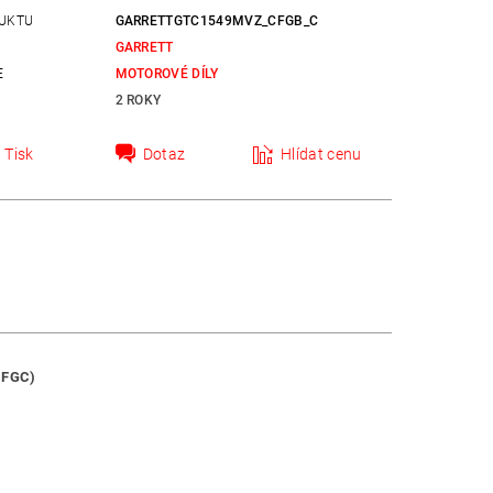
UKTU
GARRETTGTC1549MVZ_CFGB_C
GARRETT
E
MOTOROVÉ DÍLY
2 ROKY
Tisk
Dotaz
Hlídat cenu
CFGC)