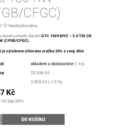
FGB/CFGC)
Neohodnoceno
 turbodmychadlo Garrett
GTC 1549 MVZ – 2.0 TDI CR
KW (CFGB/CFGC).
ní je výrobcem účtována srážka 30% z ceny dílu!
st
skladem u dodavatele
(1 ks)
na
25 496 Kč
3 509 Kč
(–13 %)
87 Kč
18 171,07 Kč bez DPH