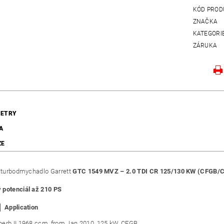
KÓD PROD
ZNAČKA
KATEGORI
ZÁRUKA
ETRY
A
ZE
í turbodmychadlo Garrett
GTC 1549 MVZ – 2.0 TDI CR 125/130 KW (CFGB/
potenciál až 210 PS
│ Application
erb II 1968 ccm, from Jan 2010, 125 kW, CFGB