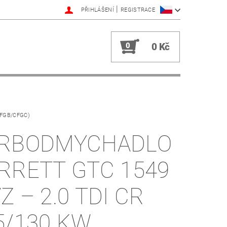
|
PŘIHLÁŠENÍ
REGISTRACE
0
0 Kč
CFGB/CFGC)
RBODMYCHADLO
RRETT GTC 1549
Z – 2.0 TDI CR
5/130 KW