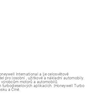
eywell International a |je celosvětově
l pro |osobní , užitkové a nákladní automobily.
 výrobcům motorů a automobilů.
 turbodieselových aplikacích. |Honeywell Turbo
nsku a Číně.