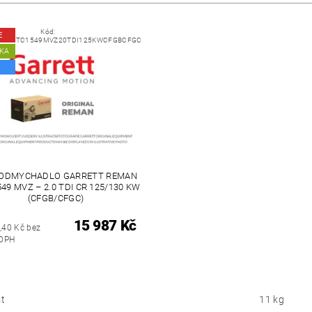
Kód:
E
MANGTC1549MVZ20TDI125KWCFGBCFGC
KA
ODMYCHADLO GARRETT REMAN
49 MVZ – 2.0 TDI CR 125/130 KW
(CFGB/CFGC)
15 987 Kč
,40 Kč bez
DPH
t
11 kg