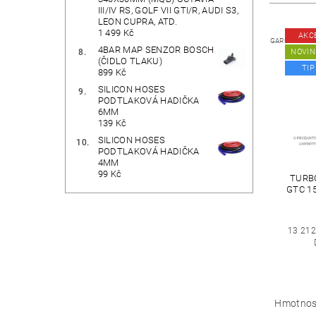
III/IV RS, GOLF VII GTI/R, AUDI S3,
LEON CUPRA, ATD.
1 499 Kč
AKC
GARRETTRE
4BAR MAP SENZOR BOSCH
NOVIN
(ČIDLO TLAKU)
TIP
899 Kč
SILICON HOSES
PODTLAKOVÁ HADIČKA
6MM
139 Kč
SILICON HOSES
PODTLAKOVÁ HADIČKA
4MM
99 Kč
TURB
GTC 15
13 212
Hmotnos