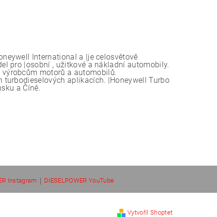
eywell International a |je celosvětově
l pro |osobní , užitkové a nákladní automobily.
 výrobcům motorů a automobilů.
 turbodieselových aplikacích. |Honeywell Turbo
nsku a Číně.
|
R Instagram
DIESELPOWER YouTube
Vytvořil Shoptet