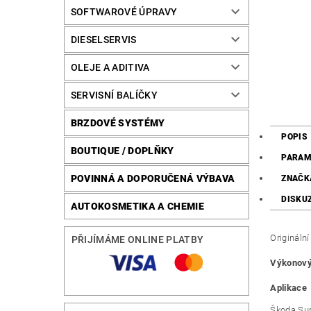
SOFTWAROVÉ ÚPRAVY
DIESELSERVIS
OLEJE A ADITIVA
SERVISNÍ BALÍČKY
BRZDOVÉ SYSTÉMY
POPIS
BOUTIQUE / DOPLŇKY
PARAM
POVINNÁ A DOPORUČENÁ VÝBAVA
ZNAČK
DISKU
AUTOKOSMETIKA A CHEMIE
Origináln
PŘIJÍMÁME ONLINE PLATBY
Výkonový 
Aplikace 
Škoda Sup