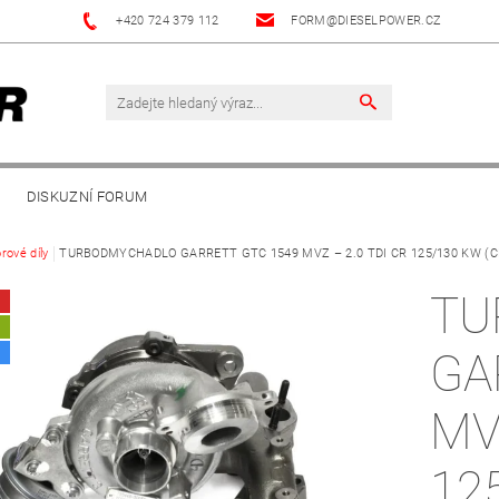
+420 724 379 112
FORM@DIESELPOWER.CZ
DISKUZNÍ FORUM
rové díly
TURBODMYCHADLO GARRETT GTC 1549 MVZ – 2.0 TDI CR 125/130 KW (
TU
A
GA
MV
12