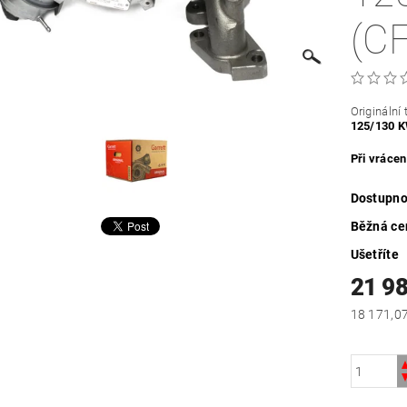
(C
Originální
125/130 
Při vráce
Dostupno
Běžná ce
Ušetříte
21 9