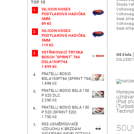
TOP 10
Škoda Yet
SILICON HOSES
Volkswag
PODTLAKOVÁ HADIČKA
Volkswag
3MM
Seat Alha
89 Kč
Volkswage
Seat Alha
SILICON HOSES
PODTLAKOVÁ HADIČKA
5MM
119 Kč
VSTŘIKOVACÍ TRYSKA
OE čísla
BOSCH "SPRINT" 764
03L25301
DSLA150P764
1 899 Kč
FRATELLI BOSIO
BSLA150P764 (SPRINT 764)
1 699 Kč
FRATELLI BOSIO BSLA 150
Honeywe
P 520 DLC
uznávan
2 290 Kč
|Pod zn
|Turbod
FRATELLI BOSIO BSLA 150
Technol
P 520 (SPRINT 520)
1 750 Kč
RS3 USMĚRŇOVAČE
SOU
VZDUCHU K BRZDÁM
340X30MM (MQB) OCTAVIA