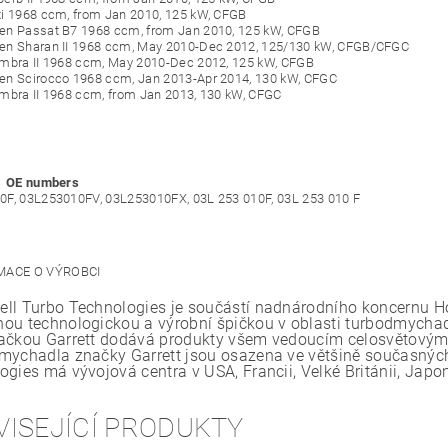
i 1968 ccm, from Jan 2010, 125 kW, CFGB
en Passat B7 1968 ccm, from Jan 2010, 125 kW, CFGB
en Sharan II 1968 ccm, May 2010-Dec 2012, 125/130 kW, CFGB/CFGC
mbra II 1968 ccm, May 2010-Dec 2012, 125 kW, CFGB
n Scirocco 1968 ccm, Jan 2013-Apr 2014, 130 kW, CFGC
mbra II 1968 ccm, from Jan 2013, 130 kW, CFGC
 │ OE numbers
0F, 03L253010FV, 03L253010FX, 03L 253 010F,
03L 253 010 F
ll Turbo Technologies je součástí nadnárodního koncernu Hon
ou technologickou a výrobní špičkou v oblasti turbodmychade
ačkou Garrett dodává produkty všem vedoucím celosvětovým
mychadla značky Garrett jsou osazena ve většině současných
ogies má vývojová centra v USA, Francii, Velké Británii, Japo
VISEJÍCÍ PRODUKTY