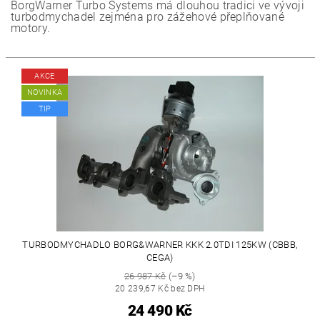
BorgWarner Turbo Systems má dlouhou tradici ve vývoji
turbodmychadel zejména pro zážehové přeplňované
motory.
AKCE
NOVINKA
TIP
TURBODMYCHADLO BORG&WARNER KKK 2.0TDI 125KW (CBBB,
CEGA)
26 987 Kč
(–9 %)
20 239,67 Kč bez DPH
24 490 Kč