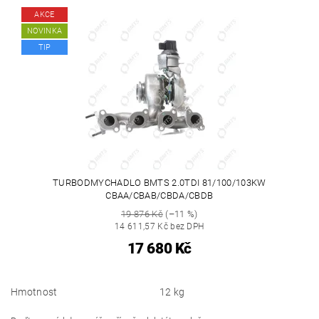
AKCE
NOVINKA
TIP
TURBODMYCHADLO BMTS 2.0TDI 81/100/103KW
CBAA/CBAB/CBDA/CBDB
19 876 Kč
(–11 %)
14 611,57 Kč bez DPH
17 680 Kč
Hmotnost
12 kg