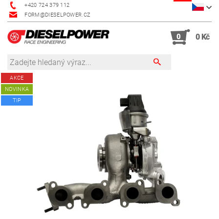
+420 724 379 112
FORM@DIESELPOWER.CZ
0
0 Kč
AKCE
NOVINKA
TIP