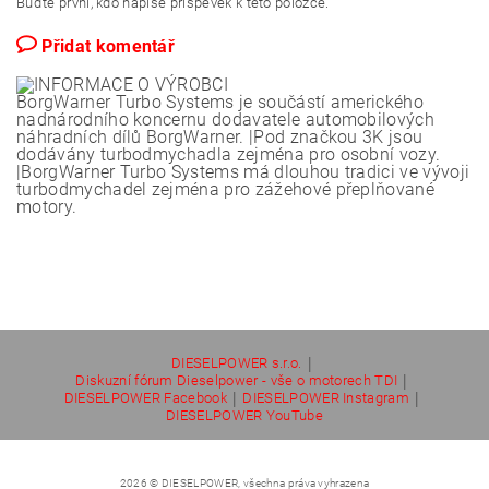
Buďte první, kdo napíše příspěvek k této položce.
Přidat komentář
BorgWarner Turbo Systems je součástí amerického
nadnárodního koncernu dodavatele automobilových
náhradních dílů BorgWarner. |Pod značkou 3K jsou
dodávány turbodmychadla zejména pro osobní vozy.
|BorgWarner Turbo Systems má dlouhou tradici ve vývoji
turbodmychadel zejména pro zážehové přeplňované
motory.
|
DIESELPOWER s.r.o.
|
Diskuzní fórum Dieselpower - vše o motorech TDI
|
|
DIESELPOWER Facebook
DIESELPOWER Instagram
DIESELPOWER YouTube
2026 © DIESELPOWER, všechna práva vyhrazena