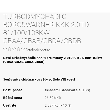
TURBODMYCHADLO
BORG&WARNER KKK 2.0TDI
81/100/103KW
CBAA/CBAB/CBDA/CBDB
Neohodnoceno
Nové turbodmychadlo KKK ® pro motory 2.0TDI CR 81/100/103 kW
(
CBAA/
CBAB/CBDA/CBDB)
S
oučasně s objednávkou vždy pošlete VIN vozu!
Dostupnost
skladem u dodavatele
(1 ks)
Běžná cena
26 896 Kč
Ušetříte
2 897 Kč
(–10 %)