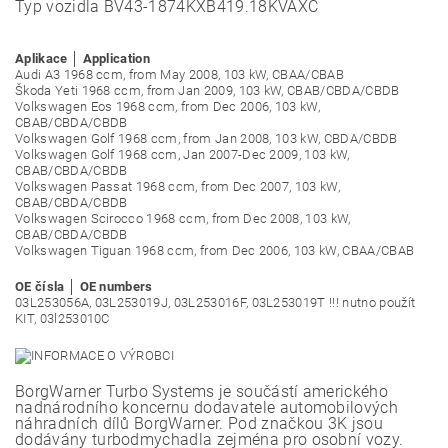
Typ vozidla
BV43-1874KXB419.18KVAXC
Aplikace │ Application
Audi A3 1968 ccm, from May 2008, 103 kW, CBAA/CBAB
Škoda Yeti 1968 ccm, from Jan 2009, 103 kW, CBAB/CBDA/CBDB
Volkswagen Eos 1968 ccm, from Dec 2006, 103 kW,
CBAB/CBDA/CBDB
Volkswagen Golf 1968 ccm, from Jan 2008, 103 kW, CBDA/CBDB
Volkswagen Golf 1968 ccm, Jan 2007-Dec 2009, 103 kW,
CBAB/CBDA/CBDB
Volkswagen Passat 1968 ccm, from Dec 2007, 103 kW,
CBAB/CBDA/CBDB
Volkswagen Scirocco 1968 ccm, from Dec 2008, 103 kW,
CBAB/CBDA/CBDB
Volkswagen Tiguan 1968 ccm, from Dec 2006, 103 kW, CBAA/CBAB
OE čísla │ OE numbers
03L253056A, 03L253019J, 03L253016F, 03L253019T !!! nutno použít
KIT, 03l253010C
BorgWarner Turbo Systems je součástí amerického
nadnárodního koncernu dodavatele automobilových
náhradních dílů BorgWarner. Pod značkou 3K jsou
dodávány turbodmychadla zejména pro osobní vozy.