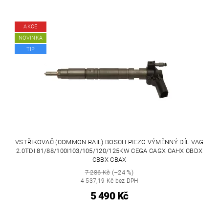
AKCE
NOVINKA
TIP
VSTŘIKOVAČ (COMMON RAIL) BOSCH PIEZO VÝMĚNNÝ DÍL VAG
2.0TDI 81/88/100I103/105/120/125KW CEGA CAGX CAHX CBDX
CBBX CBAX
7 286 Kč
(–24 %)
4 537,19 Kč bez DPH
5 490 Kč