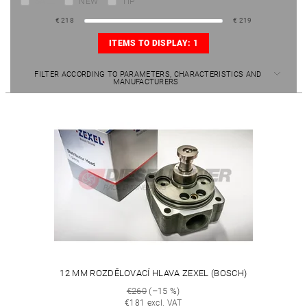
SALE
NEW
TIP
€
218
€
219
ITEMS TO DISPLAY:
1
FILTER ACCORDING TO PARAMETERS, CHARACTERISTICS AND
MANUFACTURERS
12 MM ROZDĚLOVACÍ HLAVA ZEXEL (BOSCH)
€260
(–15 %)
€181 excl. VAT