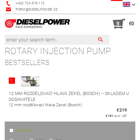
+420 724 379 112
FORM@DIESELPOWER.CZ
0
€0
ROTARY INJECTION PUMP
BESTSELLERS
1.
12 MM ROZDĚLOVACÍ HLAVA ZEXEL (BOSCH)
–
SKLADEM U
DODAVATELE
12 mm rozdělovací hlava Zexel (Bosch)
€219
€181
excl. VAT
IN STOCK