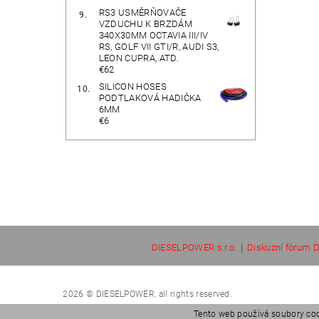
RS3 USMĚRŇOVAČE
VZDUCHU K BRZDÁM
340X30MM OCTAVIA III/IV
RS, GOLF VII GTI/R, AUDI S3,
LEON CUPRA, ATD.
€62
SILICON HOSES
PODTLAKOVÁ HADIČKA
6MM
€6
|
DIESELPOWER s.r.o.
Diskuzní fórum D
2026 © DIESELPOWER, all rights reserved.
Tento web používá soubory coo