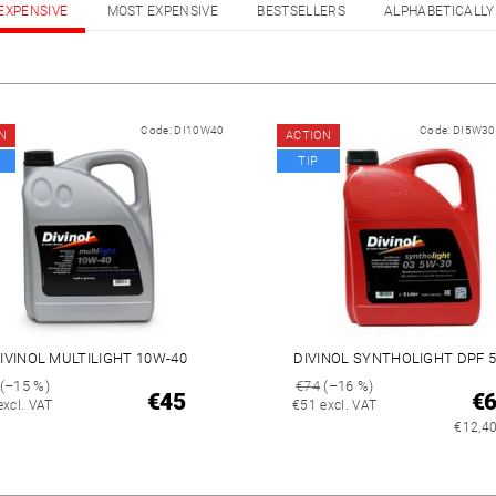
EXPENSIVE
MOST EXPENSIVE
BESTSELLERS
ALPHABETICALLY
Code:
DI10W40
Code:
DI5W3
N
ACTION
TIP
IVINOL MULTILIGHT 10W-40
DIVINOL SYNTHOLIGHT DPF 
(–15 %)
€74
(–16 %)
€45
€
excl. VAT
€51 excl. VAT
€12,40