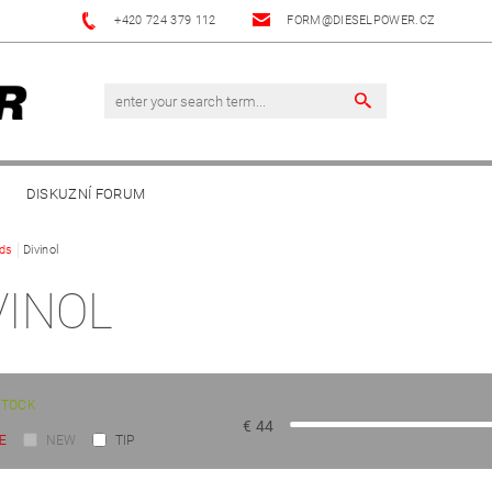
+420 724 379 112
FORM@DIESELPOWER.CZ
DISKUZNÍ FORUM
ds
Divinol
VINOL
STOCK
€
44
E
NEW
TIP