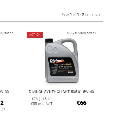
1
1
3
Page
of
-
items total
0VW50700
Code:
DIVINOL505.01
ACTION
5W-30
DIVINOL SYNTHOLIGHT 505.01 5W-40
€78
(–15 %)
62
€66
€55 excl. VAT
 / 1 l