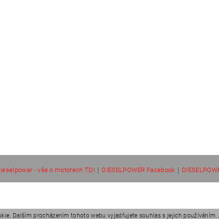
|
|
ieselpower - vše o motorech TDI
DIESELPOWER Facebook
DIESELPOWE
kie. Dalším procházením tohoto webu vyjadřujete souhlas s jejich používáním..