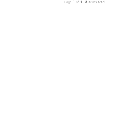
1
1
3
Page
of
-
items total