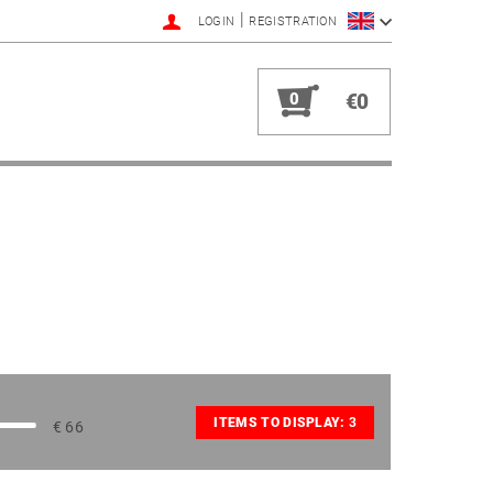
|
LOGIN
REGISTRATION
0
€0
ITEMS TO DISPLAY:
3
€
66