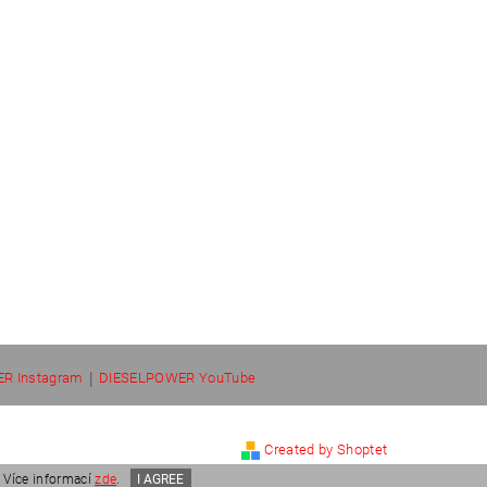
|
R Instagram
DIESELPOWER YouTube
Created by Shoptet
 Více informací
zde
.
I AGREE