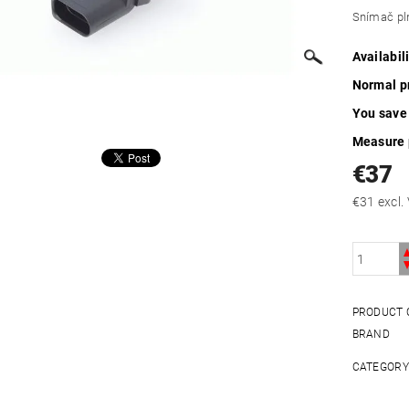
Snímač pln
Availabil
Normal p
You save
Measure 
€37
€31 exc
PRODUCT 
BRAND
CATEGOR