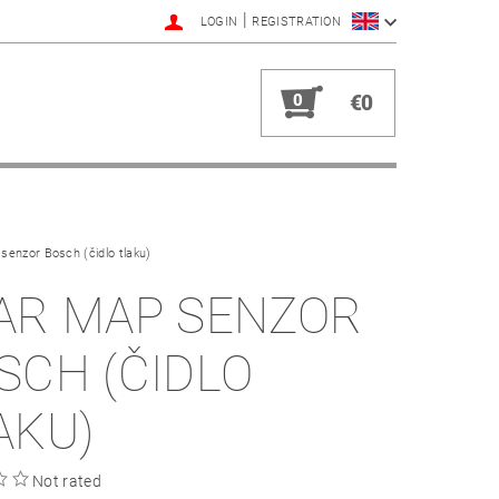
|
LOGIN
REGISTRATION
0
€0
senzor Bosch (čidlo tlaku)
AR MAP SENZOR
SCH (ČIDLO
AKU)
Not rated