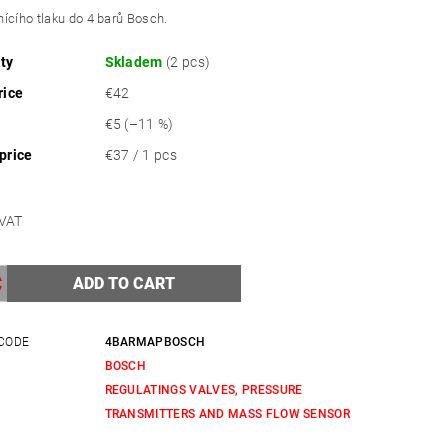
ícího tlaku do 4 barů Bosch.
ity
Skladem
(2 pcs)
rice
€42
€5
(–11 %)
price
€37 / 1 pcs
l. VAT
CODE
4BARMAPBOSCH
BOSCH
REGULATINGS VALVES, PRESSURE
Y
TRANSMITTERS AND MASS FLOW SENSOR