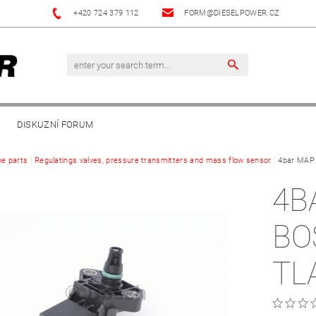
+420 724 379 112
FORM@DIESELPOWER.CZ
DISKUZNÍ FORUM
ne parts
Regulatings valves, pressure transmitters and mass flow sensor
4bar MAP 
4B
BO
TL