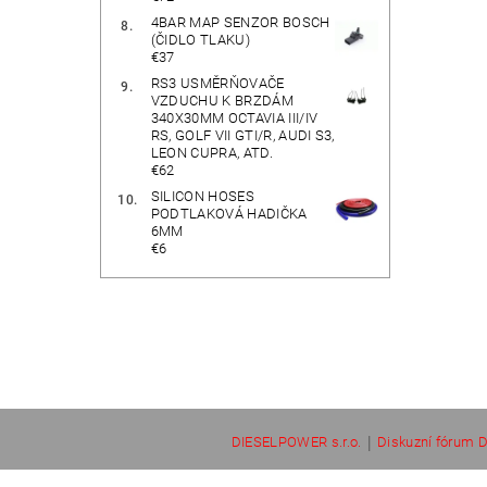
4BAR MAP SENZOR BOSCH
(ČIDLO TLAKU)
€37
RS3 USMĚRŇOVAČE
VZDUCHU K BRZDÁM
340X30MM OCTAVIA III/IV
RS, GOLF VII GTI/R, AUDI S3,
LEON CUPRA, ATD.
€62
SILICON HOSES
PODTLAKOVÁ HADIČKA
6MM
€6
|
DIESELPOWER s.r.o.
Diskuzní fórum D