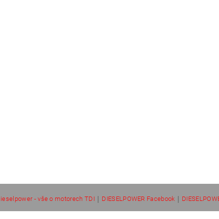
|
|
ieselpower - vše o motorech TDI
DIESELPOWER Facebook
DIESELPOWE