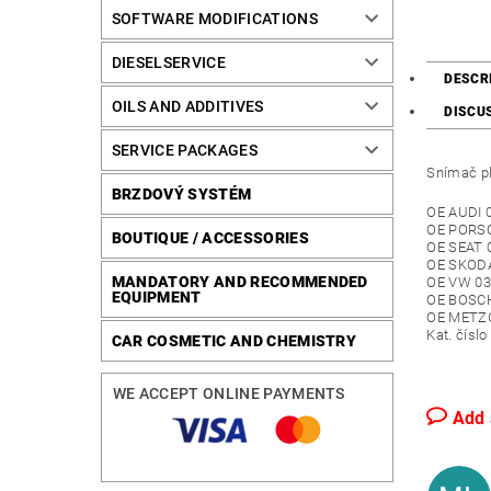
SOFTWARE MODIFICATIONS
DIESELSERVICE
DESCR
OILS AND ADDITIVES
DISCUS
SERVICE PACKAGES
Snímač pl
BRZDOVÝ SYSTÉM
OE AUDI 
OE PORSC
BOUTIQUE / ACCESSORIES
OE SEAT 
OE SKODA
MANDATORY AND RECOMMENDED
OE VW 03
EQUIPMENT
OE BOSCH
OE METZ
Kat. čísl
CAR COSMETIC AND CHEMISTRY
WE ACCEPT ONLINE PAYMENTS
Add