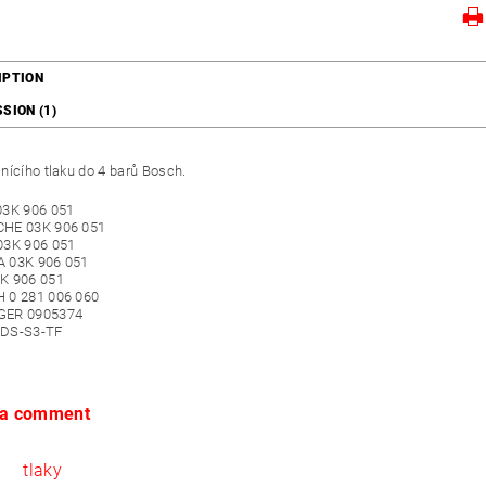
IPTION
SION (1)
nícího tlaku do 4 barů Bosch.
03K 906 051
HE 03K 906 051
03K 906 051
 03K 906 051
K 906 051
 0 281 006 060
GER 0905374
o DS-S3-TF
 a comment
tlaky