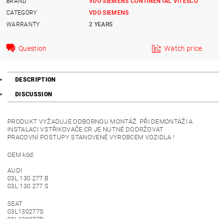
BRAND
VDO SIEMENS CONTINENTAL VITESCO
CATEGORY
VDO SIEMENS
WARRANTY
2 YEARS
Question
Watch price
DESCRIPTION
DISCUSSION
PRODUKT VYŽADUJE ODBORNOU MONTÁŽ. PŘI DEMONTÁŽI A
INSTALACI VSTŘIKOVAČE CR JE NUTNÉ DODRŽOVAT
PRACOVNÍ POSTUPY STANOVENÉ VÝROBCEM VOZIDLA !
OEM kód:
AUDI
03L 130 277 B
03L 130 277 S
SEAT
03L130277S