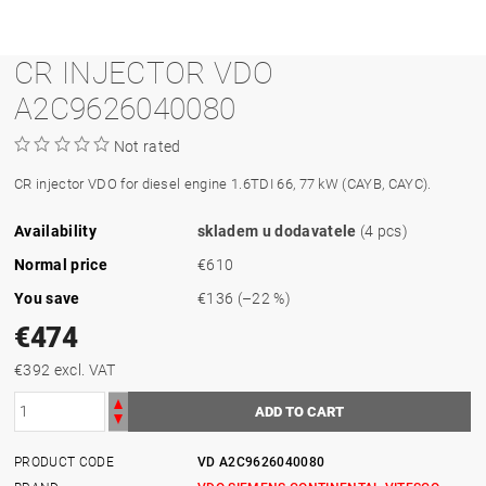
CR INJECTOR VDO
A2C9626040080
Not rated
CR injector VDO for diesel engine 1.6TDI 66, 77 kW (CAYB, CAYC).
Availability
skladem u dodavatele
(4 pcs)
Normal price
€610
You save
€136
(–22 %)
€474
€392 excl. VAT
PRODUCT CODE
VD A2C9626040080