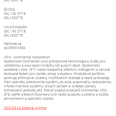
03L130277B
ŠKODA
03L 130 277 B
03L130277S
VOLKSWAGEN
03L 130 277 B
03L130277S
Náhrada za:
A2C59513554
VDO - Continental Corporation.
Společnost Continental vyvíjí průkopnické technologie a služby pro
udržitelnou a související mobilitu lidí a jejich zboží. Společnost,
založená v roce 1871, nabízí bezpečná, efektivní, inteligentní a cenově
dostupné řešení pro vozidla, stroje a dopravu. Produktové portfolio
zahrnuje přístrojové clustery, multifunkční displeje a head-up displeje,
řídicí jednotky, elektronické systémy do auta, pneumatiky, radiostanice,
infotainmentové systémy, vstupní zařízení a ovládací panely,
klimatizační jednotky atd. Pokrytí značek produktů Continental, VDO,
ATE, Galfer a Barum Business Unit nabízí produkty, systémy a služby
pro komerční a speciální vozidla.
VDO DE CZ bloková výjimka