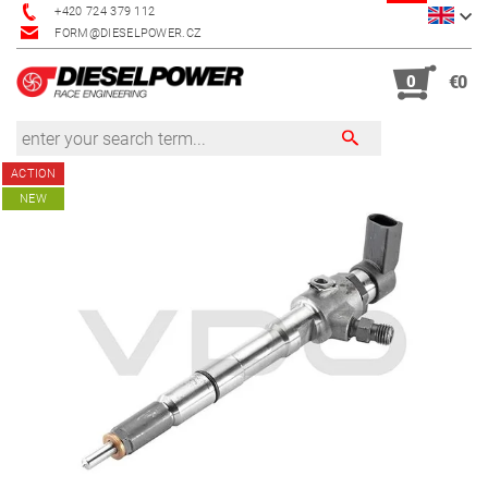
+420 724 379 112
FORM@DIESELPOWER.CZ
0
€0
ACTION
NEW