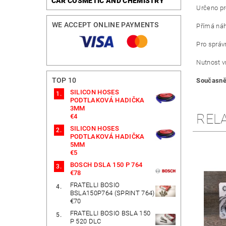
CAR COSMETIC AND CHEMISTRY
Určeno pr
WE ACCEPT ONLINE PAYMENTS
Přímá ná
Pro správ
Nutnost v
TOP 10
Současně
SILICON HOSES
PODTLAKOVÁ HADIČKA
3MM
REL
€4
SILICON HOSES
PODTLAKOVÁ HADIČKA
5MM
€5
BOSCH DSLA 150 P 764
€78
FRATELLI BOSIO
BSLA150P764 (SPRINT 764)
€70
FRATELLI BOSIO BSLA 150
P 520 DLC