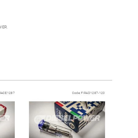
WER.
RACE1287
Code:
FIRAD1287-120