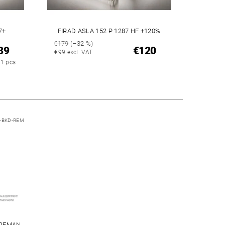
7+
FIRAD ASLA 152 P 1287 HF +120%
€179
(–32 %)
39
€120
€99 excl. VAT
 1 pcs
-BKD-REM
REMAN