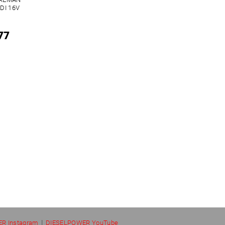
DI 16V
77
|
R Instagram
DIESELPOWER YouTube