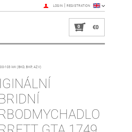
|
LOGIN
REGISTRATION
0
€0
100-103 kW (BKD, BKP, AZV)
IGINÁLNÍ
BRIDNÍ
RBODMYCHADLO
RRETT GTA 1749