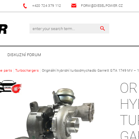
+420 724 379 112
FORM@DIESELPOWER.CZ
DISKUZNÍ FORUM
ne parts
Turbochargers
Originální hybridní turbodmychadlo Garrett GTA 1749 MV – 
OR
HY
TU
GA