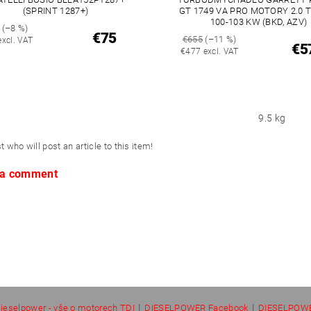
(SPRINT 1287+)
GT 1749 VA PRO MOTORY 2.0 T
100-103 KW (BKD, AZV)
(–8 %)
€75
€655
(–11 %)
excl. VAT
€5
€477 excl. VAT
9.5 kg
st who will post an article to this item!
 a comment
|
|
ieselpower - vše o motorech TDI
DIESELPOWER Facebook
DIESELPOWE