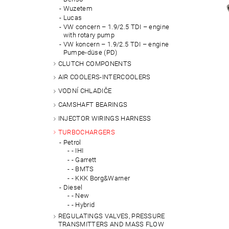
Wuzetem
Lucas
VW concern – 1.9/2.5 TDI – engine
with rotary pump
VW koncern – 1.9/2.5 TDI – engine
Pumpe-düse (PD)
CLUTCH COMPONENTS
AIR COOLERS-INTERCOOLERS
VODNÍ CHLADIČE
CAMSHAFT BEARINGS
INJECTOR WIRINGS HARNESS
TURBOCHARGERS
Petrol
- IHI
- Garrett
- BMTS
- KKK Borg&Warner
Diesel
- New
- Hybrid
REGULATINGS VALVES, PRESSURE
TRANSMITTERS AND MASS FLOW