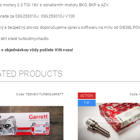
o motory 2.0 TDI 16V s označením motoru BKD, BKP a AZV.
hrada za 03G253010J 03G253010J V100
ný a bezpečný provoz doporučujeme úpravu softwaru na míru od DIESELPO
rátit staré turbodmychadlo.
 s objednávkou vždy pošlete VIN vozu!
ATED PRODUCTS
Code:
TESNENITURBOGARRETT
Code:
ACTION
TIP