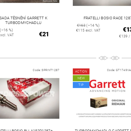
SADA TĚSNĚNÍ GARRETT K
FRATELLI BOSIO RACE 128
TURBODMYCHADLU
€163
(–14 %)
€1
(–16 %)
€115 excl. VAT
€21
excl. VAT
€139 /
Code:
SPRINT1287
Code:
GT1749VA
ACTION
NEW
TIP
ATELLI BOSIO BLLA152P1287+
TURBODMYCHADLO GARRETT 