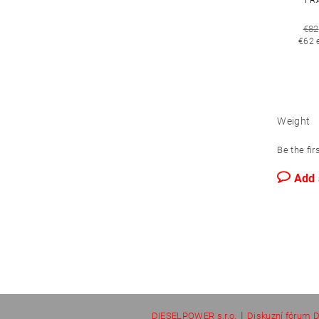
€82
€62 
Weight
Be the fir
Add
|
DIESELPOWER s.r.o.
Diskuzní fórum D