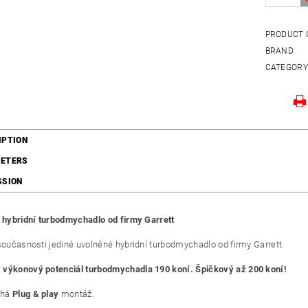
PRODUCT 
BRAND
CATEGOR
IPTION
ETERS
SSION
í hybridní turbodmychadlo od firmy Garrett
 současnosti jediné uvolněné hybridní turbodmychadlo od firmy Garrett.
výkonový potenciál turbodmychadla 190 koní. Špičkový až 200 koní!
chá
Plug & play
montáž.