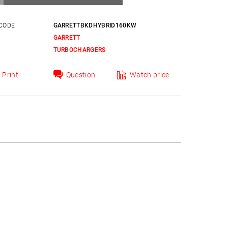
CODE
GARRETTBKDHYBRID160KW
GARRETT
Y
TURBOCHARGERS
Print
Question
Watch price