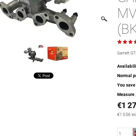
MV
(BK
Garrett G
Availabil
Normal p
You save
Measure 
€1 2
€1 0