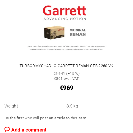
TURBODMYCHADLO GARRETT REMAN GTB 2260 VK
€1 141
(–15 %)
€801 excl. VAT
€969
Weight
8.5 kg
Be the first who will post an article to this item!
Add a comment