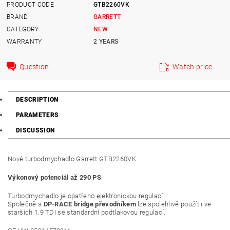
PRODUCT CODE
GTB2260VK
BRAND
GARRETT
CATEGORY
NEW
WARRANTY
2 YEARS
Question
Watch price
DESCRIPTION
PARAMETERS
DISCUSSION
Nové turbodmychadlo Garrett GTB2260VK
Výkonový potenciál až 290 PS
Turbodmychadlo je opatřeno elektronickou regulací.
Společně s
DP-RACE bridge převodníkem
lze spolehlivě použít i ve
starších 1.9 TDI se standardní podtlakovou regulací.