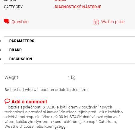
CATEGORY
DIAGNOSTICKÉ NÁSTROJE
Question
Watch price
PARAMETERS
BRAND
DISCUSSION
Weight
1 kg
Be the first who will post an article to this item!
Add a comment
Filozofie společnosti STACK je být lídrem v používání nových
technologií a provádění inovací do všech jejich produktů z každého
odvětví motorsportu. Více než 30 let STACK dodává své vybavení
všem špičkovým týmem a konstruktérům, jako např. Caterham,
Westfield, Lotus nebo Koenigsegg.