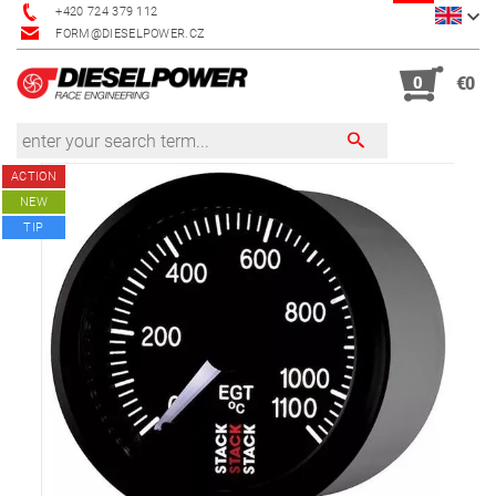
+420 724 379 112
FORM@DIESELPOWER.CZ
0
€0
ACTION
NEW
TIP