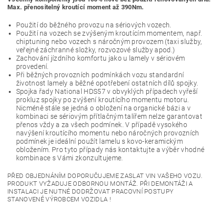
Max. přenositelný kroutící moment až 390Nm.
Použití do běžného provozu na sériových vozech.
Použití na vozech se zvýšeným kroutícím momentem, např.
chiptuning nebo vozech s náročným provozem (taxi služby,
veřejné záchranné složky, rozvozové služby apod.)
Zachování jízdního komfortu jako u lamely v sériovém
provedení.
Při běžných provozních podmínkách vozu standardní
životnost lamely a běžné opotřebení ostatních dílů spojky.
Spojka řady National HDS57 v obvyklých případech vyřeší
prokluz spojky po zvýšení kroutícího momentu motoru.
Nicméně stále se jedná o obložení na organické bázi a v
kombinaci se sériovým přítlačným talířem nelze garantovat
přenos vždy a za všech podmínek. V případě vysokého
navýšení kroutícího momentu nebo náročných provozních
podmínek je ideální použít lamelu s kovo-keramickým
obložením. Pro tyto případy nás kontaktujte a výběr vhodné
kombinace s Vámi zkonzultujeme.
PŘED OBJEDNÁNÍM DOPORUČUJEME ZASLAT VIN VAŠEHO VOZU.
PRODUKT VYŽADUJE ODBORNOU MONTÁŽ. PŘI DEMONTÁŽI A
INSTALACI JE NUTNÉ DODRŽOVAT PRACOVNÍ POSTUPY
STANOVENÉ VÝROBCEM VOZIDLA !