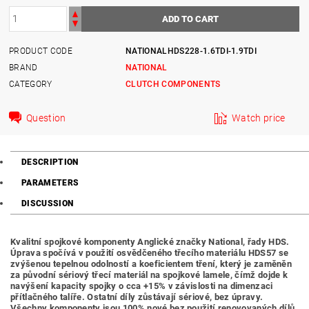
PRODUCT CODE
NATIONALHDS228-1.6TDI-1.9TDI
BRAND
NATIONAL
CATEGORY
CLUTCH COMPONENTS
Question
Watch price
DESCRIPTION
PARAMETERS
DISCUSSION
Kvalitní spojkové komponenty Anglické značky National, řady HDS.
Úprava spočívá v použití osvědčeného třecího materiálu HDS57 se
zvýšenou tepelnou odolností a koeficientem tření, který je zaměněn
za původní sériový třecí materiál na spojkové lamele, čímž dojde k
navýšení kapacity spojky o cca +15% v závislosti na dimenzaci
přítlačného talíře.
Ostatní díly zůstávají sériové, bez úpravy.
Všechny komponenty jsou 100% nové bez použití renovovaných dílů.