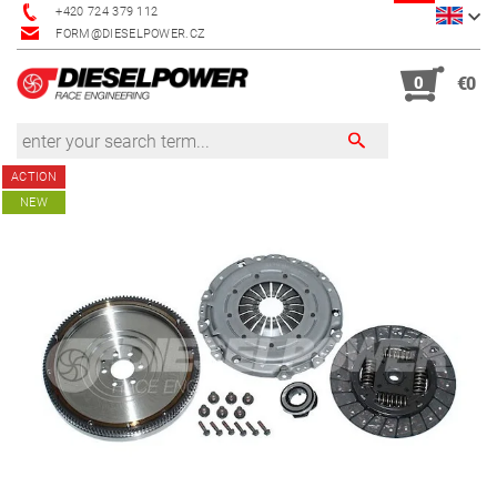
+420 724 379 112
FORM@DIESELPOWER.CZ
0
€0
ACTION
NEW