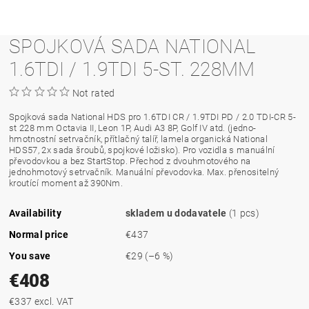
SPOJKOVÁ SADA NATIONAL
1.6TDI / 1.9TDI 5-ST. 228MM
Not rated
Spojková sada National HDS pro 1.6TDI CR / 1.9TDI PD / 2.0 TDI-CR 5-
st 228 mm Octavia II, Leon 1P, Audi A3 8P, Golf IV atd. (jedno-
hmotnostní setrvačník, přítlačný talíř, lamela organická National
HDS57, 2x sada šroubů, spojkové ložisko). Pro vozidla s manuální
převodovkou a bez StartStop. Přechod z dvouhmotového na
jednohmotový setrvačník. Manuální převodovka. Max. přenositelný
kroutící moment až 390Nm.
Availability
skladem u dodavatele
(1 pcs)
Normal price
€437
You save
€29
(–6 %)
€408
€337 excl. VAT