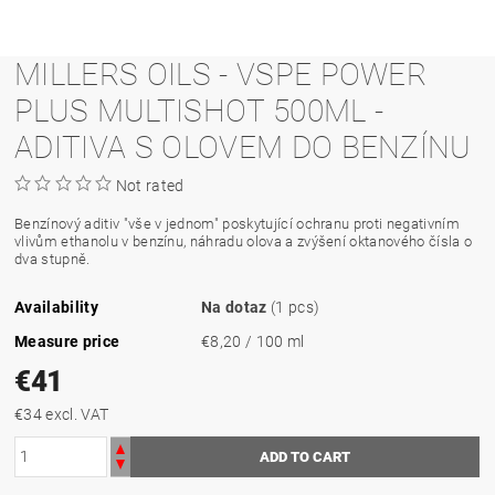
MILLERS OILS - VSPE POWER
PLUS MULTISHOT 500ML -
ADITIVA S OLOVEM DO BENZÍNU
Not rated
Benzínový aditiv "vše v jednom" poskytující ochranu proti negativním
vlivům ethanolu v benzínu, náhradu olova a zvýšení oktanového čísla o
dva stupně.
Availability
Na dotaz
(1 pcs)
Measure price
€8,20 / 100 ml
€41
€34 excl. VAT