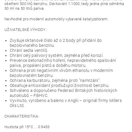
ošetření 500 litů benzínu. Dávkování 1:1000, tedy jedna plná odměrka
50 ml na 50 litrů paliva.
Nevhodné pro moderní automobily vybavené katalyzátorem.
UŽIVATELSKÉ VÝHODY:
Zvyšuje oktanové číslo až o 2 body při přidání do
bezolovnatého benzínu.
Chrání sedla ventilů.
Chrání celý palivový systém, zejména před korozí.
Prevence detonačního hoření, nepravidelného spalování
paliva, propálení pístů a doběhu motoru.
Ochrana proti negativním vlivům ethanolu v moderním
bezolovnatém benzínu.
Ochrana karburátoru, zejména proti "namrzání".
Obsahuje antioxidant prodlužující životnost benzínu.
Schváleno a doporučeno Federací Britských historických
autoklubů – FBHVC.
Vyvinuto, vyrobeno a baleno v Anglii – originál firmy Millers
Oils Ltd.
CHARAKTERISTIKA:
Hustota při 15°C ... 0.9453