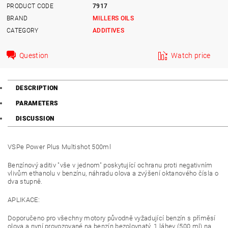
PRODUCT CODE
7917
BRAND
MILLERS OILS
CATEGORY
ADDITIVES
Question
Watch price
DESCRIPTION
PARAMETERS
DISCUSSION
VSPe Power Plus Multishot 500ml
Benzínový aditiv "vše v jednom" poskytující ochranu proti negativním
vlivům ethanolu v benzínu, náhradu olova a zvýšení oktanového čísla o
dva stupně.
APLIKACE:
Doporučeno pro všechny motory původně vyžadující benzín s příměsí
olova a nyní provozované na benzín bezolovnatý. 1 láhev (500 ml) na