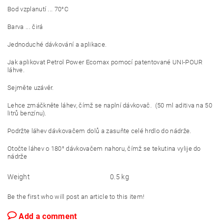
Bod vzplanutí ... 70°C
Barva ... čirá
Jednoduché dávkování a aplikace.
Jak aplikovat Petrol Power Ecomax pomocí patentované UNI-POUR
láhve.
Sejměte uzávěr.
Lehce zmáčkněte láhev, čímž se naplní dávkovač. (50 ml aditiva na 50
litrů benzínu).
Podržte láhev dávkovačem dolů a zasuňte celé hrdlo do nádrže.
Otočte láhev o 180° dávkovačem nahoru, čímž se tekutina vylije do
nádrže
Weight
0.5 kg
Be the first who will post an article to this item!
Add a comment