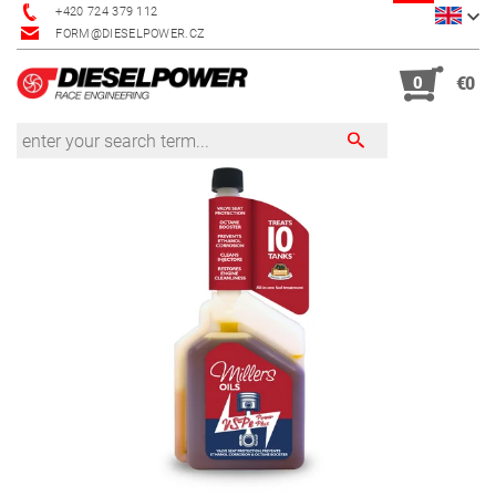
+420 724 379 112
FORM@DIESELPOWER.CZ
0
€0